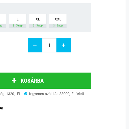
L
XL
XXL
nap
3 - 5 nap
3 - 5 nap
3 - 5 nap
KOSÁRBA
ség: 1320,- Ft
Ingyenes szállítás 33000,-Ft felett
ÓK