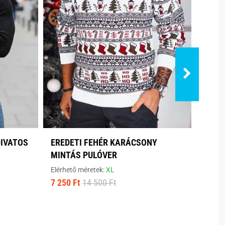
DIVATOS
EREDETI FEHÉR KARÁCSONY
HAGY
MINTÁS PULÓVER
PULÓ
V10 
Elérhető méretek:
XL
7 250 Ft
14 500 Ft
Elérhe
9 640