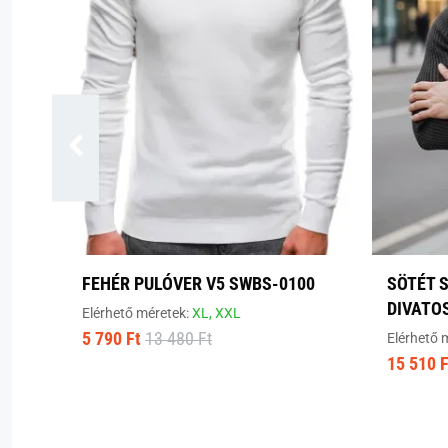
FEHÉR PULÓVER V5 SWBS-0100
SÖTÉT 
DIVATO
Elérhető méretek:
XL,
XXL
5 790 Ft
13 480 Ft
Elérhető 
15 510 F