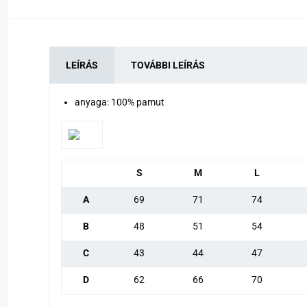
LEÍRÁS
TOVÁBBI LEÍRÁS
anyaga: 100% pamut
S
M
L
A
69
71
74
B
48
51
54
C
43
44
47
D
62
66
70