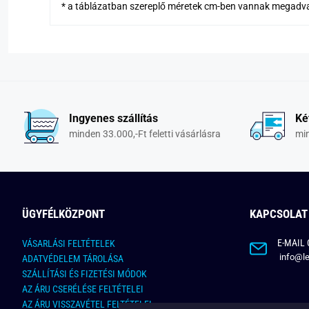
* a táblázatban szereplő méretek cm-ben vannak megadv
Ingyenes szállítás
Ké
minden 33.000,-Ft feletti vásárlásra
min
ÜGYFÉLKÖZPONT
KAPCSOLAT
E-MAIL 
VÁSARLÁSI FELTÉTELEK
info@le
ADATVÉDELEM TÁROLÁSA
SZÁLLÍTÁSI ÉS FIZETÉSI MÓDOK
AZ ÁRU CSERÉLÉSE FELTÉTELEI
AZ ÁRU VISSZAVÉTEL FELTÉTELEI