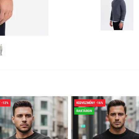
 -12%
KEDVEZMÉNY -16%
RAKTÁRON