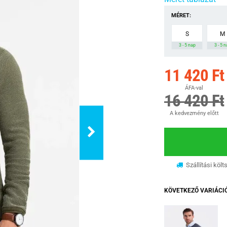
MÉRET:
S
M
3 - 5 nap
3 - 5 
11 420 Ft
ÁFA-val
16 420 Ft
A kedvezmény előtt
Szállítási költ
KÖVETKEZŐ VARIÁCI