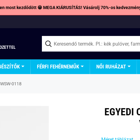
en most kezdődött 😁 MEGA KIÁRUSÍTÁS! Vásárolj 70%-os kedvezmény
TOZETTEL
GÉSZÍTŐK
FÉRFI FEHÉRNEMŰK
NŐI RUHÁZAT
2 SWSW-0118
EGYEDI 
Méret táblázat