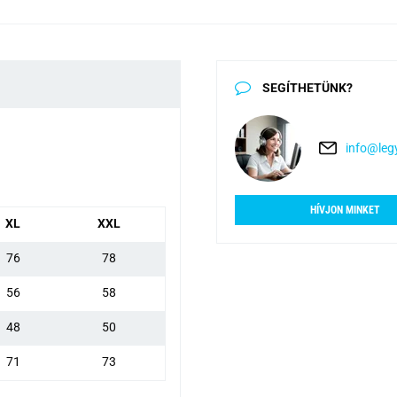
SEGÍTHETÜNK?
info@legy
HÍVJON MINKET
XL
XXL
76
78
56
58
48
50
71
73