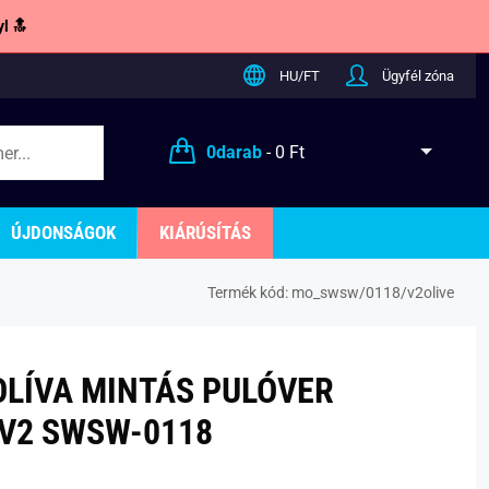
l 🔝
HU/FT
Ügyfél zóna
0
darab
-
0 Ft
ÚJDONSÁGOK
KIÁRÚSÍTÁS
Termék kód:
mo_swsw/0118/v2olive
OLÍVA MINTÁS PULÓVER
V2 SWSW-0118