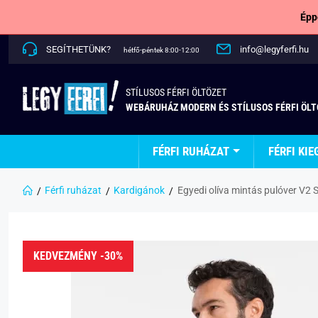
Épp
SEGÍTHETÜNK?
info@legyferfi.hu
hétfő-péntek 8:00-12:00
STÍLUSOS FÉRFI ÖLTÖZET
WEBÁRUHÁZ MODERN ÉS STÍLUSOS FÉRFI ÖL
FÉRFI RUHÁZAT
FÉRFI KIE
Férfi ruházat
Kardigánok
Egyedi olíva mintás pulóver V
KEDVEZMÉNY -30%