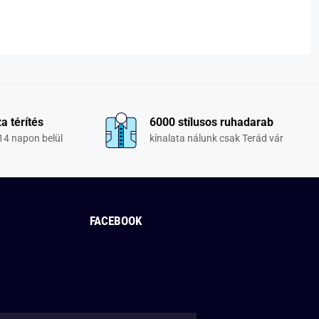
a térítés
6000 stílusos ruhadarab
14 napon belül
kínalata nálunk csak Terád vár
FACEBOOK