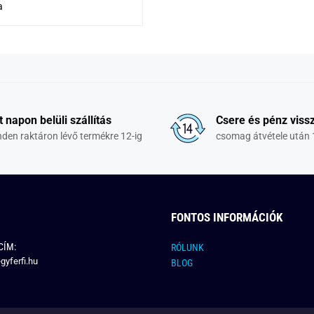
a
t napon belüli szállítás
Csere és pénz vissz
den raktáron lévő termékre 12-ig
csomag átvétele után 
FONTOS INFORMÁCIÓK
CÍM:
RÓLUNK
gyferfi.hu
BLOG