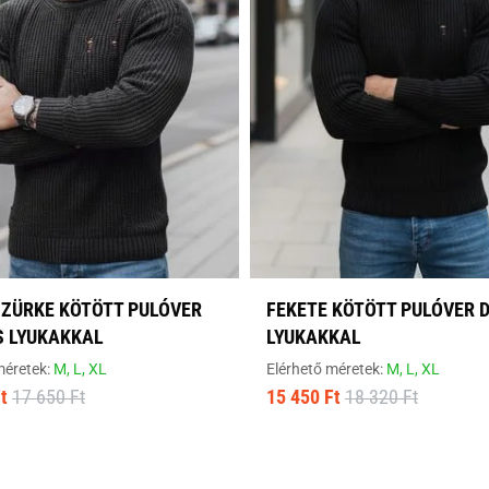
SZÜRKE KÖTÖTT PULÓVER
FEKETE KÖTÖTT PULÓVER 
S LYUKAKKAL
LYUKAKKAL
méretek:
M,
L,
XL
Elérhető méretek:
M,
L,
XL
t
17 650 Ft
15 450 Ft
18 320 Ft