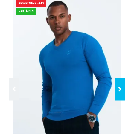
KEDVEZMÉNY -34%
KED
RAKTÁRON
RA