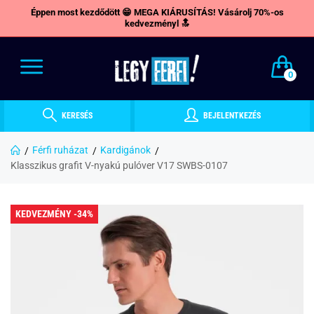
Éppen most kezdődött 😁 MEGA KIÁRUSÍTÁS! Vásárolj 70%-os
kedvezményl 🔝
0
KERESÉS
BEJELENTKEZÉS
Férfi ruházat
Kardigánok
Klasszikus grafit V-nyakú pulóver V17 SWBS-0107
KEDVEZMÉNY -34%