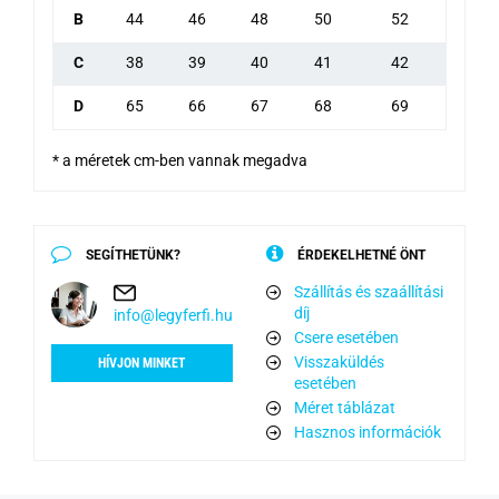
B
44
46
48
50
52
C
38
39
40
41
42
D
65
66
67
68
69
* a méretek cm-ben vannak megadva
SEGÍTHETÜNK?
ÉRDEKELHETNÉ ÖNT
Szállítás és szaállítási
díj
info@legyferfi.hu
Csere esetében
Visszaküldés
HÍVJON MINKET
esetében
Méret táblázat
Hasznos információk