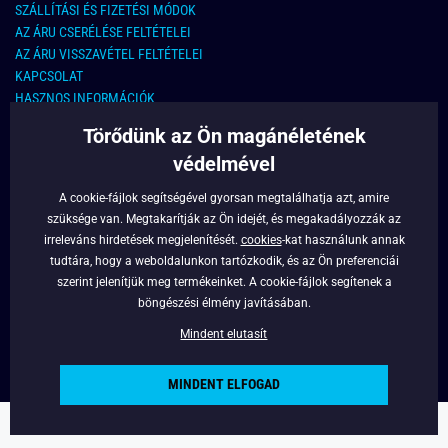
SZÁLLÍTÁSI ÉS FIZETÉSI MÓDOK
AZ ÁRU CSERÉLÉSE FELTÉTELEI
AZ ÁRU VISSZAVÉTEL FELTÉTELEI
KAPCSOLAT
HASZNOS INFORMÁCIÓK
Törődünk az Ön magánéletének
KAPCSOLAT
védelmével
E-MAIL CÍM:
info@legyferfi.hu
A cookie-fájlok segítségével gyorsan megtalálhatja azt, amire
szüksége van. Megtakarítják az Ön idejét, és megakadályozzák az
FONTOS INFORMÁCIÓK
irreleváns hirdetések megjelenítését.
cookies
-kat használunk annak
tudtára, hogy a weboldalunkon tartózkodik, és az Ön preferenciái
RÓLUNK
szerint jelenítjük meg termékeinket. A cookie-fájlok segítenek a
BLOG
böngészési élmény javításában.
FACEBOOK
Mindent elutasít
MINDENT ELFOGAD
Copyright © 2022 - Legyferfi.hu