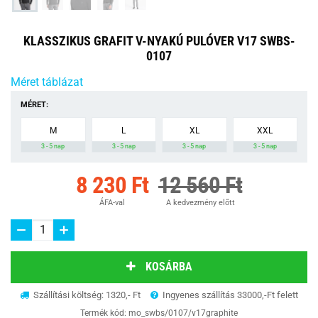
KLASSZIKUS GRAFIT V-NYAKÚ PULÓVER V17 SWBS-
0107
Méret táblázat
MÉRET:
M
L
XL
XXL
3 - 5 nap
3 - 5 nap
3 - 5 nap
3 - 5 nap
8 230 Ft
12 560 Ft
ÁFA-val
A kedvezmény előtt
KOSÁRBA
Szállítási költség: 1320,- Ft
Ingyenes szállítás 33000,-Ft felett
Termék kód:
mo_swbs/0107/v17graphite