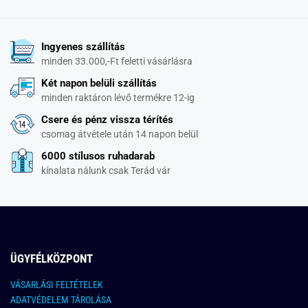
Ingyenes szállítás
minden 33.000,-Ft feletti vásárlásra
Két napon belüli szállítás
minden raktáron lévő termékre 12-ig
Csere és pénz vissza térítés
csomag átvétele után 14 napon belül
6000 stílusos ruhadarab
kínalata nálunk csak Terád vár
ÜGYFÉLKÖZPONT
VÁSARLÁSI FELTÉTELEK
ADATVÉDELEM TÁROLÁSA