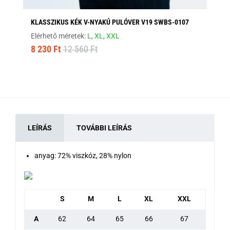
KLASSZIKUS KÉK V-NYAKÚ PULÓVER V19 SWBS-0107
FE
Elérhető méretek:
L,
XL,
XXL
Elé
8 230 Ft
12 560 Ft
5 
LEÍRÁS
TOVÁBBI LEÍRÁS
anyag: 72% viszkóz, 28% nylon
S
M
L
XL
XXL
A
62
64
65
66
67