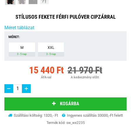
STÍLUSOS FEKETE FÉRFI PULÓVER CIPZÁRRAL
Méret táblázat
MÉRET:
M
XXL
3 - 5 nap
3 - 5 nap
15 440 Ft
21 970 Ft
ÁFA-val
A kedvezmény előtt
KOSÁRBA
Szállítási költség: 1320,- Ft
Ingyenes szállítás 33000,-Ft felett
Termék kód:
sw_wx2235