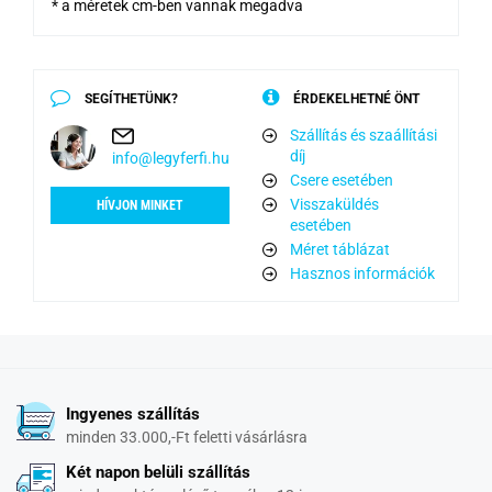
* a méretek cm-ben vannak megadva
SEGÍTHETÜNK?
ÉRDEKELHETNÉ ÖNT
Szállítás és szaállítási
díj
info@legyferfi.hu
Csere esetében
Visszaküldés
HÍVJON MINKET
esetében
Méret táblázat
Hasznos információk
Ingyenes szállítás
minden 33.000,-Ft feletti vásárlásra
Két napon belüli szállítás