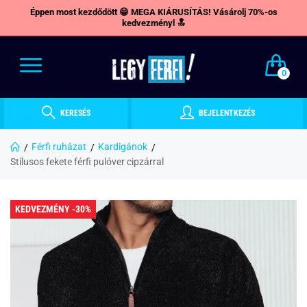
Éppen most kezdődött 😁 MEGA KIÁRUSÍTÁS! Vásárolj 70%-os
kedvezményl 🔝
0
KERESÉS
BEJELENTKEZÉS
Férfi ruházat
Kardigánok
Stílusos fekete férfi pulóver cipzárral
KEDVEZMÉNY -30%