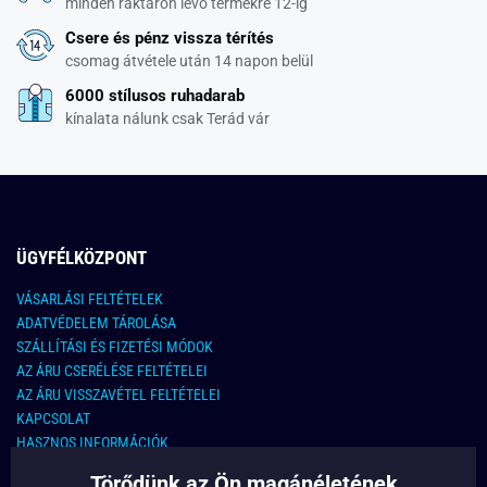
minden raktáron lévő termékre 12-ig
Csere és pénz vissza térítés
csomag átvétele után 14 napon belül
6000 stílusos ruhadarab
kínalata nálunk csak Terád vár
ÜGYFÉLKÖZPONT
VÁSARLÁSI FELTÉTELEK
ADATVÉDELEM TÁROLÁSA
SZÁLLÍTÁSI ÉS FIZETÉSI MÓDOK
AZ ÁRU CSERÉLÉSE FELTÉTELEI
AZ ÁRU VISSZAVÉTEL FELTÉTELEI
KAPCSOLAT
HASZNOS INFORMÁCIÓK
Törődünk az Ön magánéletének
KAPCSOLAT