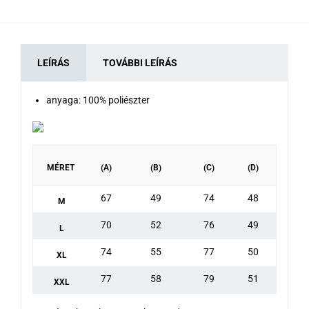
LEÍRÁS
TOVÁBBI LEÍRÁS
anyaga: 100% poliészter
MÉRET
(A)
(B)
(C)
(D)
67
49
74
48
M
70
52
76
49
L
74
55
77
50
XL
77
58
79
51
XXL