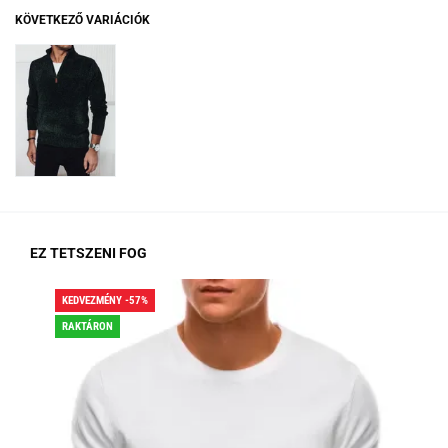
KÖVETKEZŐ VARIÁCIÓK
EZ TETSZENI FOG
KEDVEZMÉNY -57%
KED
RAKTÁRON
RA