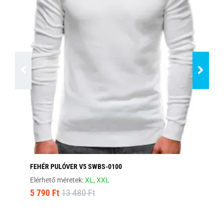
FEHÉR PULÓVER V5 SWBS-0100
SÖ
Elérhető méretek:
XL,
XXL
Elé
5 790 Ft
13 480 Ft
15