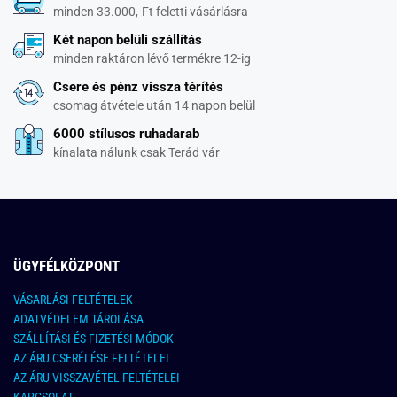
minden 33.000,-Ft feletti vásárlásra
Két napon belüli szállítás
minden raktáron lévő termékre 12-ig
Csere és pénz vissza térítés
csomag átvétele után 14 napon belül
6000 stílusos ruhadarab
kínalata nálunk csak Terád vár
ÜGYFÉLKÖZPONT
VÁSARLÁSI FELTÉTELEK
ADATVÉDELEM TÁROLÁSA
SZÁLLÍTÁSI ÉS FIZETÉSI MÓDOK
AZ ÁRU CSERÉLÉSE FELTÉTELEI
AZ ÁRU VISSZAVÉTEL FELTÉTELEI
KAPCSOLAT