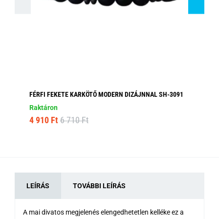
FÉRFI FEKETE KARKÖTŐ MODERN DIZÁJNNAL SH-3091
BA
Raktáron
Ra
4 910 Ft
6 710 Ft
1 
LEÍRÁS
TOVÁBBI LEÍRÁS
A mai divatos megjelenés elengedhetetlen kelléke ez a