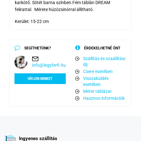
karkötő. Sötét barna színben.Fém táblán DREAM
felirattal. Mérete húzózsinórral állítható.
Kerület: 15-22 cm
SEGÍTHETÜNK?
ÉRDEKELHETNÉ ÖNT
Szállítás és szaállítási
díj
info@legyferfi.hu
Csere esetében
Visszaküldés
HÍVJON MINKET
esetében
Méret táblázat
Hasznos információk
Ingyenes szállítás