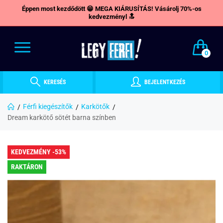
Éppen most kezdődött 😁 MEGA KIÁRUSÍTÁS! Vásárolj 70%-os
kedvezményl 🔝
0
KERESÉS
BEJELENTKEZÉS
Férfi kiegészítők
Karkötők
Dream karkötő sötét barna színben
KEDVEZMÉNY -53%
RAKTÁRON