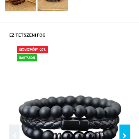
EZ TETSZENI FOG
KEDVEZMÉNY -27%
KED
RAKTÁRON
RA