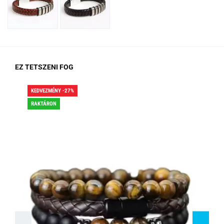
EZ TETSZENI FOG
KEDVEZMÉNY -27%
KED
RAKTÁRON
RA