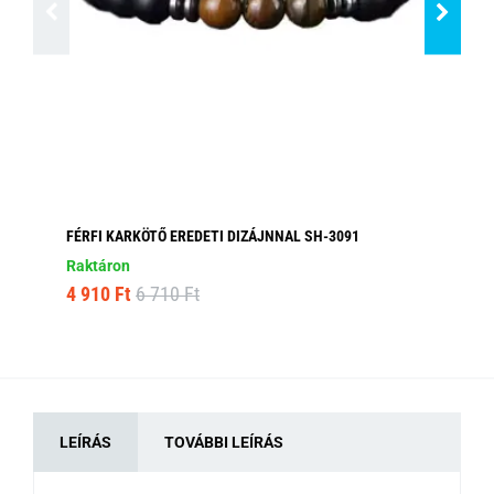
FÉRFI KARKÖTŐ EREDETI DIZÁJNNAL SH-3091
FÉ
Raktáron
Ra
4 910 Ft
6 710 Ft
4 
LEÍRÁS
TOVÁBBI LEÍRÁS