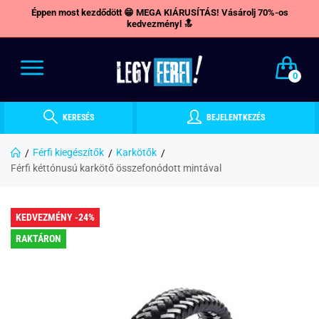
Éppen most kezdődött 😁 MEGA KIÁRUSÍTÁS! Vásárolj 70%-os
kedvezményl 🔝
0
KERESÉS
BEJELENTKEZÉS
Férfi kiegészítők
Karkötők
Férfi kéttónusú karkötő összefonódott mintával
KEDVEZMÉNY -24%
RAKTÁRON