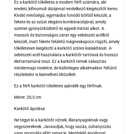
Ez a karkötő tökéletes a modern férfi számára, aki
eredeti, kifinomult dizájnnal rendelkező kiegészítőt keres.
Kiváló minőségű, egymásba fonódó bőrből készült, a
fekete és az ezüst elegáns kombinációjával, amely
szemet gyönyörködtető és egyedi mintát alkot. A
masszív és biztonságos zárat egy sebészeti acélból
készült, matt fekete felületű mágneskapocs rögzíti, amely
tökéletesen kiegészíti a karkötő színes kialakítását. A
sebészeti acél használata a karkötőt tartóssá és hosszú
élettartamúvá teszi. Ez a karkötő remek választás
mindennapi viseletre, de különleges alkalmakkor feltűnő
részletként is kiemelheti öltözékét.
Ez a férfi karkötő tökéletes ajándék egy férfinak.
Méret: 20,5 cm
Karkötő ápolása
Ne tegye ki a karkötőt víznek, illatanyagoknak vagy
vegyszereknek. Javasoljuk, hogy úszás, zuhanyozás
vagy sportolás előtt vegye le. Megfelelő ápolással