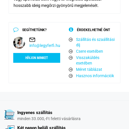
hosszabb ideig megőrzi gyönyörű megjelenését.
SEGÍTHETÜNK?
ÉRDEKELHETNÉ ÖNT
Szállítás és szaállítási
díj
info@legyferfi.hu
Csere esetében
Visszaküldés
HÍVJON MINKET
esetében
Méret táblázat
Hasznos információk
Ingyenes szállítás
minden 33.000,-Ft feletti vásárlásra
Két napon belüli szállítás