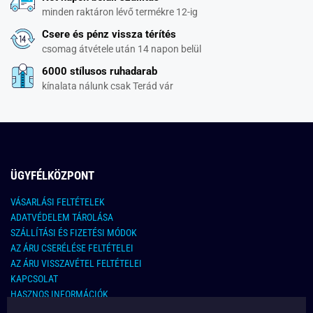
minden raktáron lévő termékre 12-ig
Csere és pénz vissza térítés
csomag átvétele után 14 napon belül
6000 stílusos ruhadarab
kínalata nálunk csak Terád vár
ÜGYFÉLKÖZPONT
VÁSARLÁSI FELTÉTELEK
ADATVÉDELEM TÁROLÁSA
SZÁLLÍTÁSI ÉS FIZETÉSI MÓDOK
AZ ÁRU CSERÉLÉSE FELTÉTELEI
AZ ÁRU VISSZAVÉTEL FELTÉTELEI
KAPCSOLAT
HASZNOS INFORMÁCIÓK