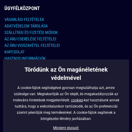
ÜGYFÉLKÖZPONT
VÁSARLÁSI FELTÉTELEK
ADATVÉDELEM TÁROLÁSA
SZÁLLÍTÁSI ÉS FIZETÉSI MÓDOK
AZ ÁRU CSERÉLÉSE FELTÉTELEI
AZ ÁRU VISSZAVÉTEL FELTÉTELEI
KAPCSOLAT
HASZNOS INFORMÁCIÓK
Törődünk az Ön magánéletének
KAPCSOLAT
védelmével
E-MAIL CÍM:
info@legyferfi.hu
A cookie-fájlok segítségével gyorsan megtalálhatja azt, amire
szüksége van. Megtakarítják az Ön idejét, és megakadályozzák az
FONTOS INFORMÁCIÓK
irreleváns hirdetések megjelenítését.
cookies
-kat használunk annak
tudtára, hogy a weboldalunkon tartózkodik, és az Ön preferenciái
RÓLUNK
szerint jelenítjük meg termékeinket. A cookie-fájlok segítenek a
BLOG
böngészési élmény javításában.
FACEBOOK
Mindent elutasít