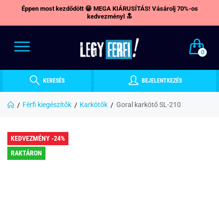
Éppen most kezdődött 😁 MEGA KIÁRUSÍTÁS! Vásárolj 70%-os
kedvezményl 🔝
0
KERESÉS
BEJELENTKEZÉS
Férfi kiegészítők
Karkötők
Goral karkötő SL-210
KEDVEZMÉNY -24%
RAKTÁRON