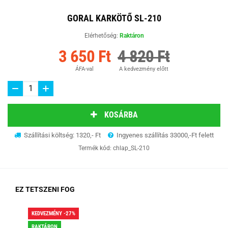
GORAL KARKÖTŐ SL-210
Elérhetőség:
Raktáron
3 650 Ft
4 820 Ft
ÁFA-val
A kedvezmény előtt
KOSÁRBA
Szállítási költség: 1320,- Ft
Ingyenes szállítás 33000,-Ft felett
Termék kód:
chlap_SL-210
EZ TETSZENI FOG
KEDVEZMÉNY -27%
KED
RAKTÁRON
RA