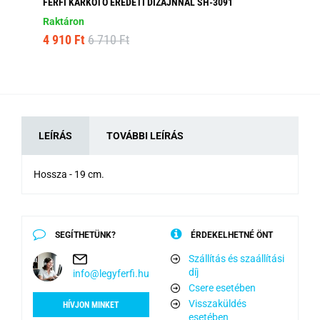
FÉRFI KARKÖTŐ EREDETI DIZÁJNNAL SH-3091
FÉ
Raktáron
Ra
4 910 Ft
6 710 Ft
4 
LEÍRÁS
TOVÁBBI LEÍRÁS
Hossza - 19 cm.
SEGÍTHETÜNK?
ÉRDEKELHETNÉ ÖNT
Szállítás és szaállítási
díj
info@legyferfi.hu
Csere esetében
Visszaküldés
HÍVJON MINKET
esetében