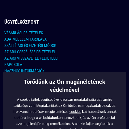
ÜGYFÉLKÖZPONT
VÁSARLÁSI FELTÉTELEK
ADATVÉDELEM TÁROLÁSA
SZÁLLÍTÁSI ÉS FIZETÉSI MÓDOK
AZ ÁRU CSERÉLÉSE FELTÉTELEI
AZ ÁRU VISSZAVÉTEL FELTÉTELEI
KAPCSOLAT
HASZNOS INFORMÁCIÓK
Törődünk az Ön magánéletének
KAPCSOLAT
védelmével
E-MAIL CÍM:
info@legyferfi.hu
A cookie-fájlok segítségével gyorsan megtalálhatja azt, amire
szüksége van. Megtakarítják az Ön idejét, és megakadályozzák az
FONTOS INFORMÁCIÓK
irreleváns hirdetések megjelenítését.
cookies
-kat használunk annak
tudtára, hogy a weboldalunkon tartózkodik, és az Ön preferenciái
RÓLUNK
szerint jelenítjük meg termékeinket. A cookie-fájlok segítenek a
BLOG