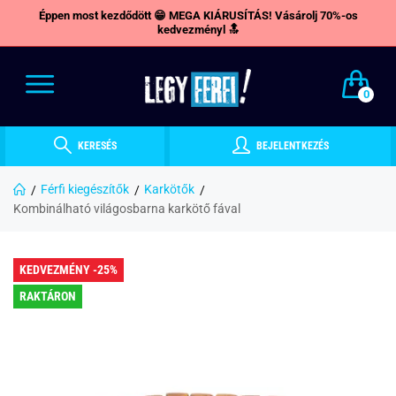
Éppen most kezdődött 😁 MEGA KIÁRUSÍTÁS! Vásárolj 70%-os
kedvezményl 🔝
0
KERESÉS
BEJELENTKEZÉS
Férfi kiegészítők
Karkötők
Kombinálható világosbarna karkötő fával
KEDVEZMÉNY -25%
RAKTÁRON