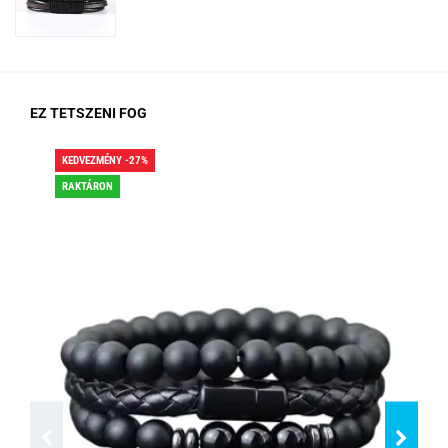
EZ TETSZENI FOG
KEDVEZMÉNY -27%
KED
RAKTÁRON
RA