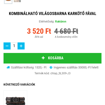
KOMBINÁLHATÓ VILÁGOSBARNA KARKÖTŐ FÁVAL
Elérhetőség:
Raktáron
3 520 Ft
4 680 Ft
ÁFA-val
A kedvezmény előtt
KOSÁRBA
Szállítási költség: 1320,- Ft
Ingyenes szállítás 33000,-Ft felett
Termék kód:
chlap_SL309-J3
KÖVETKEZŐ VARIÁCIÓK