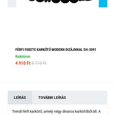
FÉRFI FEKETE KARKÖTŐ MODERN DIZÁJNNAL SH-3091
BA
Raktáron
Ra
4 910 Ft
6 710 Ft
1 
LEÍRÁS
TOVÁBBI LEÍRÁS
Trendi férfi karkötő, amely négy divatos karkötőből áll. A