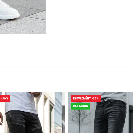
 -16%
KEDVEZMÉNY -36%
RAKTÁRON