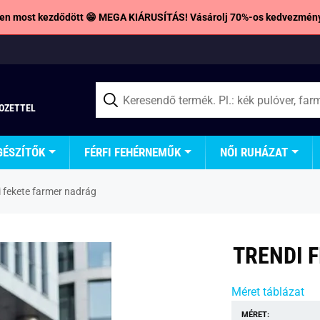
en most kezdődött 😁 MEGA KIÁRUSÍTÁS! Vásárolj 70%-os kedvezmény
TOZETTEL
GÉSZÍTŐK
FÉRFI FEHÉRNEMŰK
NŐI RUHÁZAT
i fekete farmer nadrág
TRENDI 
Méret táblázat
MÉRET: