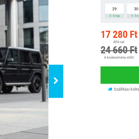
29
30
3 - 5 nap
3 - 5 
17 280 Ft
ÁFA-val
24 660 Ft
A kedvezmény előtt
Szállítási költ