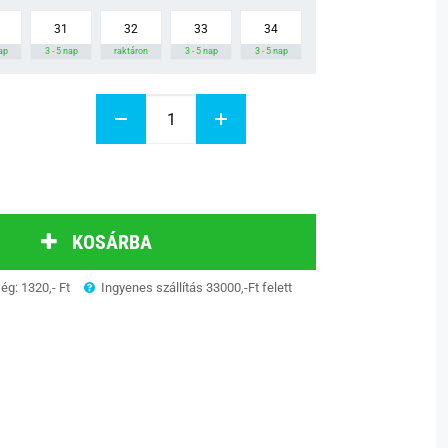
31
32
33
34
nap
3 - 5 nap
raktáron
3 - 5 nap
3 - 5 nap
KOSÁRBA
ség: 1320,- Ft
Ingyenes szállítás 33000,-Ft felett