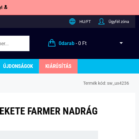
l 🔝
HU/FT
Ügyfél zóna
0
darab
-
0 Ft
ÚJDONSÁGOK
KIÁRÚSÍTÁS
Termék kód:
sw_ux4236
FEKETE FARMER NADRÁG