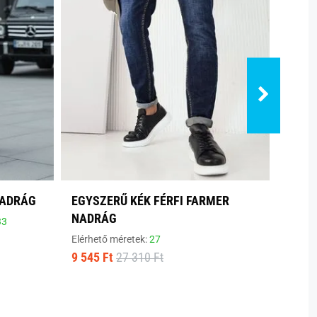
NADRÁG
EGYSZERŰ KÉK FÉRFI FARMER
DIVA
NADRÁG
FARM
33
Elérhető méretek:
27
Elérhe
9 545 Ft
27 310 Ft
5 685