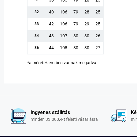
40
106
79
28
25
32
42
106
79
29
25
33
43
107
80
30
26
34
44
108
80
30
27
36
*a méretek cm-ben vannak megadva
Ingyenes szállítás
Ké
minden 33.000,-Ft feletti vásárlásra
min