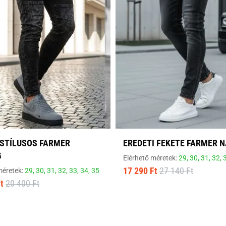
 STÍLUSOS FARMER
EREDETI FEKETE FARMER 
G
Elérhető méretek:
29,
30,
31,
32,
17 290 Ft
27 140 Ft
méretek:
29,
30,
31,
32,
33,
34,
35
t
20 400 Ft