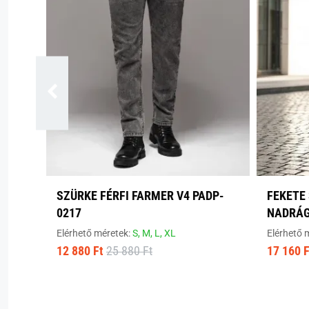
SZÜRKE FÉRFI FARMER V4 PADP-
FEKETE
0217
NADRÁ
Elérhető méretek:
S,
M,
L,
XL
Elérhető 
12 880 Ft
25 880 Ft
17 160 F