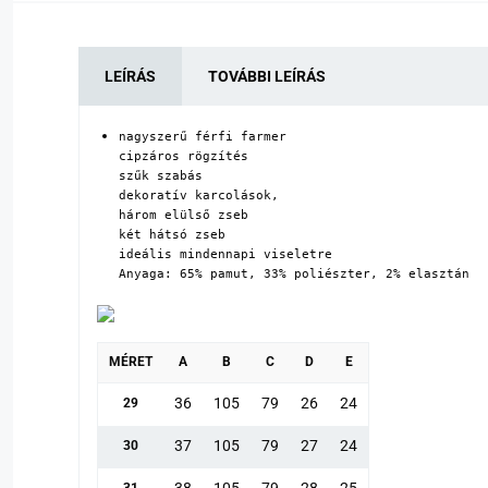
LEÍRÁS
TOVÁBBI LEÍRÁS
nagyszerű férfi farmer

cipzáros rögzítés

szűk szabás

dekoratív karcolások,

három elülső zseb

két hátsó zseb

ideális mindennapi viseletre

Anyaga: 65% pamut, 33% poliészter, 2% elasztán
MÉRET
A
B
C
D
E
36
105
79
26
24
29
37
105
79
27
24
30
38
105
79
28
25
31