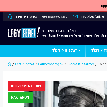
Épp
SEGÍTHETÜNK?
info@legyferfi.hu
hétfő-péntek 8:00-12:00
STÍLUSOS FÉRFI ÖLTÖZET
WEBÁRUHÁZ MODERN ÉS STÍLUSOS FÉRFI ÖL
FÉRFI RUHÁZAT
FÉRFI KIE
Férfi ruházat
Farmernadrágok
Klasszikus farmer
Trend
KEDVEZMÉNY -30%
RAKTÁRON