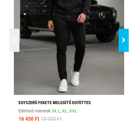
EGYSZERŰ FEKETE MELEGÍTŐ EGYÜTTES
SÖ
Elérhető méretek:
M,
L,
XL,
XXL
Elé
16 450 Ft
18 000 Ft
16