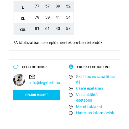
77
57
39
52
L
79
59
41
54
XL
81
61
43
57
XXL
*A táblázatban szereplő méretek cm-ben értendők.
SEGÍTHETÜNK?
ÉRDEKELHETNÉ ÖNT
Szállítás és szaállítási
díj
info@legyferfi.hu
Csere esetében
Visszaküldés
HÍVJON MINKET
esetében
Méret táblázat
Hasznos információk