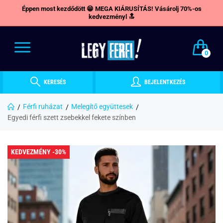
Éppen most kezdődött 😁 MEGA KIÁRUSÍTÁS! Vásárolj 70%-os
kedvezményl 🔝
0
KERESÉS
BEJELENTKEZÉS
Férfi ruházat
Melegítő együttesek
Egyedi férfi szett zsebekkel fekete színben
KEDVEZMÉNY -30%