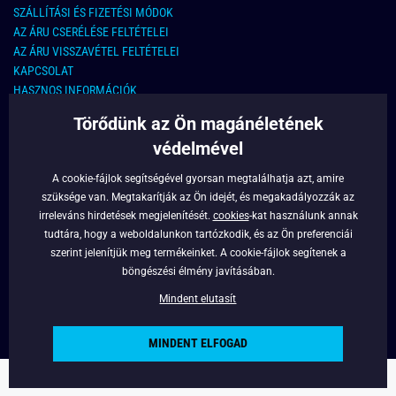
SZÁLLÍTÁSI ÉS FIZETÉSI MÓDOK
AZ ÁRU CSERÉLÉSE FELTÉTELEI
AZ ÁRU VISSZAVÉTEL FELTÉTELEI
KAPCSOLAT
HASZNOS INFORMÁCIÓK
Törődünk az Ön magánéletének
KAPCSOLAT
védelmével
E-MAIL CÍM:
info@legyferfi.hu
A cookie-fájlok segítségével gyorsan megtalálhatja azt, amire
szüksége van. Megtakarítják az Ön idejét, és megakadályozzák az
FONTOS INFORMÁCIÓK
irreleváns hirdetések megjelenítését.
cookies
-kat használunk annak
tudtára, hogy a weboldalunkon tartózkodik, és az Ön preferenciái
RÓLUNK
szerint jelenítjük meg termékeinket. A cookie-fájlok segítenek a
BLOG
böngészési élmény javításában.
FACEBOOK
Mindent elutasít
MINDENT ELFOGAD
Copyright © 2022 - Legyferfi.hu