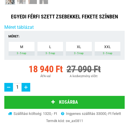
EGYEDI FÉRFI SZETT ZSEBEKKEL FEKETE SZÍNBEN
Méret táblázat
MÉRET:
M
L
XL
XXL
3 - 5 nap
3 - 5 nap
3 - 5 nap
3 - 5 nap
18 940 Ft
27 090 Ft
ÁFA-val
A kedvezmény előtt
KOSÁRBA
Szállítási költség: 1320,- Ft
Ingyenes szállítás 33000,-Ft felett
Termék kód:
sw_ax0811