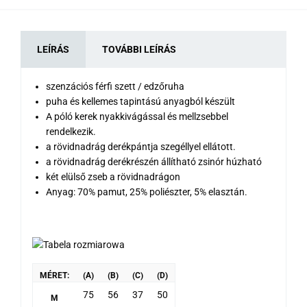
LEÍRÁS
TOVÁBBI LEÍRÁS
szenzációs férfi szett / edzőruha
puha és kellemes tapintású anyagból készült
A póló kerek nyakkivágással és mellzsebbel
rendelkezik.
a rövidnadrág derékpántja szegéllyel ellátott.
a rövidnadrág derékrészén állítható zsinór húzható
két elülső zseb a rövidnadrágon
Anyag: 70% pamut, 25% poliészter, 5% elasztán.
MÉRET:
(A)
(B)
(C)
(D)
75
56
37
50
M