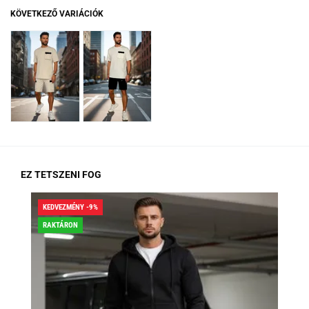
KÖVETKEZŐ VARIÁCIÓK
EZ TETSZENI FOG
KEDVEZMÉNY -9%
KED
RAKTÁRON
RA