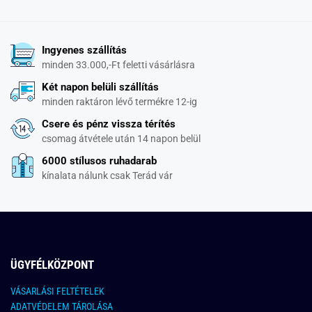
Ingyenes szállítás
minden 33.000,-Ft feletti vásárlásra
Két napon belüli szállítás
minden raktáron lévő termékre 12-ig
Csere és pénz vissza térítés
csomag átvétele után 14 napon belül
6000 stílusos ruhadarab
kínalata nálunk csak Terád vár
ÜGYFÉLKÖZPONT
VÁSARLÁSI FELTÉTELEK
ADATVÉDELEM TÁROLÁSA