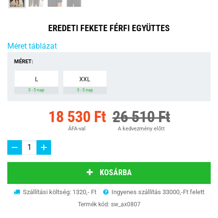
EREDETI FEKETE FÉRFI EGYÜTTES
Méret táblázat
MÉRET:
L
XXL
3 - 5 nap
3 - 5 nap
18 530 Ft
26 510 Ft
ÁFA-val
A kedvezmény előtt
KOSÁRBA
Szállítási költség: 1320,- Ft
Ingyenes szállítás 33000,-Ft felett
Termék kód:
sw_ax0807