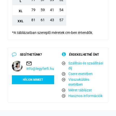
L
79
59
41
54
XL
81
61
43
57
XXL
*A táblázatban szereplő méretek cm-ben értendők.
SEGÍTHETÜNK?
ÉRDEKELHETNÉ ÖNT
Szállítás és szaállítási
díj
info@legyferfi.hu
Csere esetében
Visszaküldés
HÍVJON MINKET
esetében
Méret táblázat
Hasznos információk