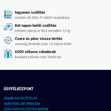
Ingyenes szállítás
minden 33.000,-Ft feletti vásárlásra
Két napon belüli szállítás
minden raktáron lévő termékre 12-ig
Csere és pénz vissza térítés
csomag átvétele után 14 napon belül
6000 stílusos ruhadarab
kínalata nálunk csak Terád vár
ÜGYFÉLKÖZPONT
VÁSARLÁSI FELTÉTELEK
ADATVÉDELEM TÁROLÁSA
SZÁLLÍTÁSI ÉS FIZETÉSI MÓDOK