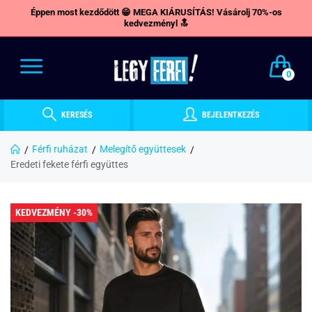
Éppen most kezdődött 😁 MEGA KIÁRUSÍTÁS! Vásárolj 70%-os
kedvezményl 🔝
0
KERESÉS
BEJELENTKEZÉS
Férfi ruházat
Melegítő együttesek
Eredeti fekete férfi együttes
KEDVEZMÉNY -30%