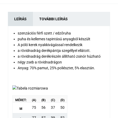
LEÍRÁS
TOVÁBBI LEÍRÁS
szenzációs férfi szett / edzőruha
puha és kellemes tapintású anyagból készült
A póló kerek nyakkivágással rendelkezik
a rövidnadrág derékpántja szegéllyel ellátott.
a rövidnadrág derékrészén állítható zsinór húzható
négy zseb a rövidnadrágon
Anyag: 70% pamut, 25% poliészter, 5% elasztán.
MÉRET:
(A)
(B)
(C)
(D)
75
56
37
50
M
77
57
39
52