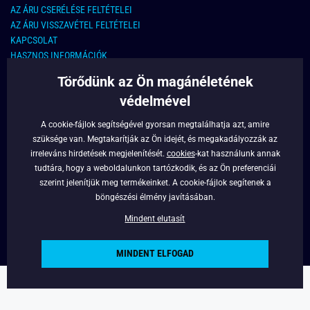
AZ ÁRU CSERÉLÉSE FELTÉTELEI
AZ ÁRU VISSZAVÉTEL FELTÉTELEI
KAPCSOLAT
HASZNOS INFORMÁCIÓK
Törődünk az Ön magánéletének
KAPCSOLAT
védelmével
E-MAIL CÍM:
info@legyferfi.hu
A cookie-fájlok segítségével gyorsan megtalálhatja azt, amire
szüksége van. Megtakarítják az Ön idejét, és megakadályozzák az
FONTOS INFORMÁCIÓK
irreleváns hirdetések megjelenítését.
cookies
-kat használunk annak
tudtára, hogy a weboldalunkon tartózkodik, és az Ön preferenciái
RÓLUNK
szerint jelenítjük meg termékeinket. A cookie-fájlok segítenek a
BLOG
böngészési élmény javításában.
FACEBOOK
Mindent elutasít
MINDENT ELFOGAD
Copyright © 2022 - Legyferfi.hu
Powered by
Simplia.cz
.