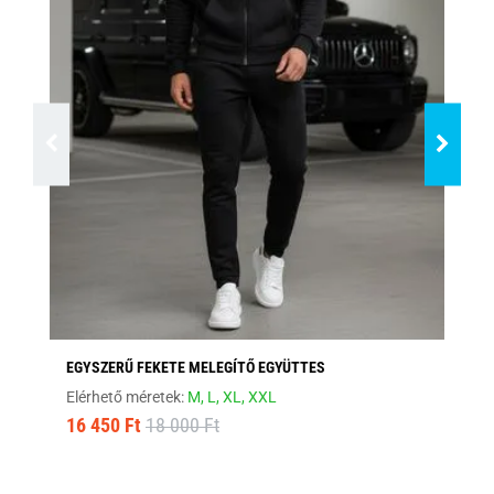
EGYSZERŰ FEKETE MELEGÍTŐ EGYÜTTES
SÖ
Elérhető méretek:
M,
L,
XL,
XXL
Elé
16 450 Ft
18 000 Ft
16