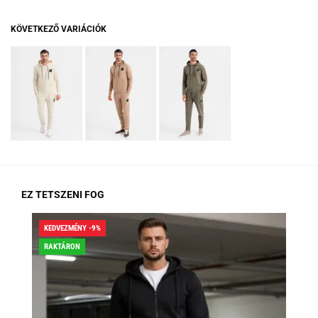
KÖVETKEZŐ VARIÁCIÓK
EZ TETSZENI FOG
KEDVEZMÉNY -9%
KED
RAKTÁRON
RA