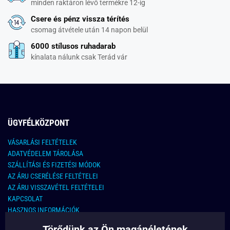
minden raktáron lévő termékre 12-ig
Csere és pénz vissza térítés
csomag átvétele után 14 napon belül
6000 stílusos ruhadarab
kínalata nálunk csak Terád vár
ÜGYFÉLKÖZPONT
VÁSARLÁSI FELTÉTELEK
ADATVÉDELEM TÁROLÁSA
SZÁLLÍTÁSI ÉS FIZETÉSI MÓDOK
AZ ÁRU CSERÉLÉSE FELTÉTELEI
AZ ÁRU VISSZAVÉTEL FELTÉTELEI
KAPCSOLAT
HASZNOS INFORMÁCIÓK
Törődünk az Ön magánéletének
KAPCSOLAT