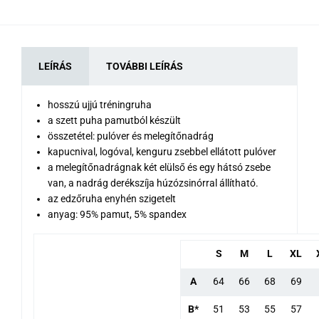
LEÍRÁS
TOVÁBBI LEÍRÁS
hosszú ujjú tréningruha
a szett puha pamutból készült
összetétel: pulóver és melegítőnadrág
kapucnival, logóval, kenguru zsebbel ellátott pulóver
a melegítőnadrágnak két elülső és egy hátsó zsebe
van, a nadrág derékszíja húzózsinórral állítható.
az edzőruha enyhén szigetelt
anyag: 95% pamut, 5% spandex
S
M
L
XL
A
64
66
68
69
B*
51
53
55
57