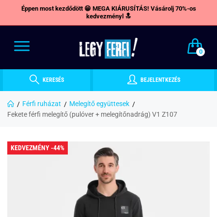
Éppen most kezdődött 😁 MEGA KIÁRUSÍTÁS! Vásárolj 70%-os
kedvezményl 🔝
0
KERESÉS
BEJELENTKEZÉS
Férfi ruházat
Melegítő együttesek
Fekete férfi melegítő (pulóver + melegítőnadrág) V1 Z107
KEDVEZMÉNY -44%