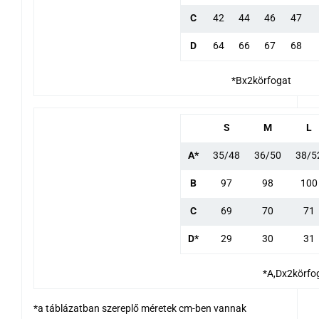
C
42
44
46
47
D
64
66
67
68
*Bx2körfogat
S
M
L
A*
35/48
36/50
38/5
B
97
98
100
C
69
70
71
D*
29
30
31
*A,Dx2körfo
*a táblázatban szereplő méretek cm-ben vannak