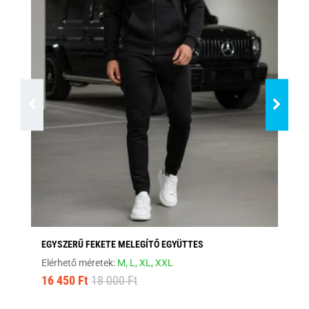
EGYSZERŰ FEKETE MELEGÍTŐ EGYÜTTES
SÖ
Elérhető méretek:
M,
L,
XL,
XXL
Elé
16 450 Ft
18 000 Ft
16