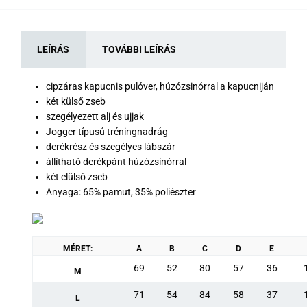
LEÍRÁS
TOVÁBBI LEÍRÁS
cipzáras kapucnis pulóver, húzózsinórral a kapucniján
két külső zseb
szegélyezett alj és ujjak
Jogger típusú tréningnadrág
derékrész és szegélyes lábszár
állítható derékpánt húzózsinórral
két elülső zseb
Anyaga: 65% pamut, 35% poliészter
MÉRET:
A
B
C
D
E
69
52
80
57
36
M
71
54
84
58
37
L