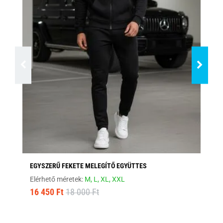
EGYSZERŰ FEKETE MELEGÍTŐ EGYÜTTES
SÖ
Elérhető méretek:
M,
L,
XL,
XXL
Elé
16 450 Ft
18 000 Ft
16