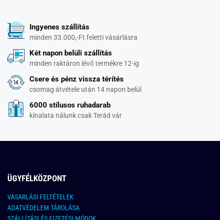
Ingyenes szállítás
minden 33.000,-Ft feletti vásárlásra
Két napon belüli szállítás
minden raktáron lévő termékre 12-ig
Csere és pénz vissza térítés
csomag átvétele után 14 napon belül
6000 stílusos ruhadarab
kínalata nálunk csak Terád vár
ÜGYFÉLKÖZPONT
VÁSARLÁSI FELTÉTELEK
ADATVÉDELEM TÁROLÁSA
SZÁLLÍTÁSI ÉS FIZETÉSI MÓDOK