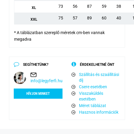
73
56
87
59
38
XL
75
57
89
60
40
XXL
* A táblázatban szereplő méretek cm-ben vannak
megadva
SEGÍTHETÜNK?
ÉRDEKELHETNÉ ÖNT
Szállítás és szaállítási
díj
info@legyferfi.hu
Csere esetében
Visszaküldés
HÍVJON MINKET
esetében
Méret táblázat
Hasznos információk