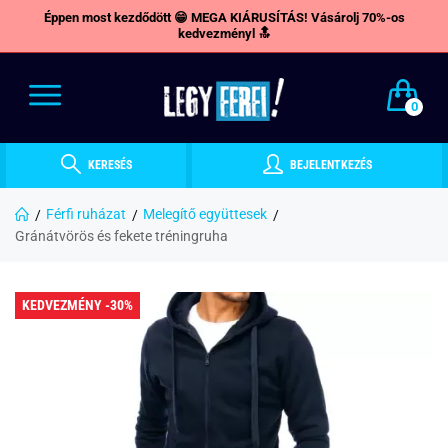
Éppen most kezdődött 😁 MEGA KIÁRUSÍTÁS! Vásárolj 70%-os
kedvezményl 🔝
0
KERESÉS
BEJELENTKEZÉS
Férfi ruházat
Melegítő együttesek
Gránátvörös és fekete tréningruha
KEDVEZMÉNY -30%