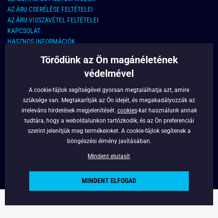
AZ ÁRU CSERÉLÉSE FELTÉTELEI
AZ ÁRU VISSZAVÉTEL FELTÉTELEI
KAPCSOLAT
HASZNOS INFORMÁCIÓK
Törődünk az Ön magánéletének
KAPCSOLAT
védelmével
E-MAIL CÍM:
info@legyferfi.hu
A cookie-fájlok segítségével gyorsan megtalálhatja azt, amire
szüksége van. Megtakarítják az Ön idejét, és megakadályozzák az
FONTOS INFORMÁCIÓK
irreleváns hirdetések megjelenítését.
cookies
-kat használunk annak
tudtára, hogy a weboldalunkon tartózkodik, és az Ön preferenciái
RÓLUNK
szerint jelenítjük meg termékeinket. A cookie-fájlok segítenek a
BLOG
böngészési élmény javításában.
FACEBOOK
Mindent elutasít
MINDENT ELFOGAD
Copyright © 2022 - Legyferfi.hu