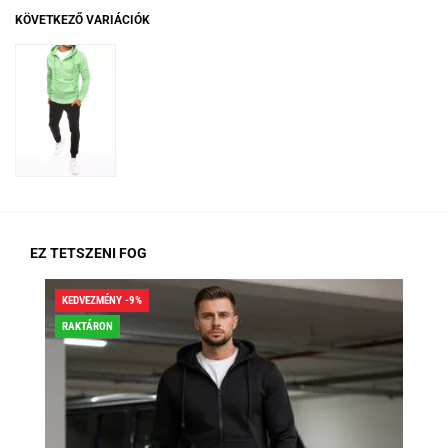
KÖVETKEZŐ VARIÁCIÓK
EZ TETSZENI FOG
KEDVEZMÉNY -9%
KED
RAKTÁRON
RA