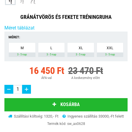
GRÁNÁTVÖRÖS ÉS FEKETE TRÉNINGRUHA
Méret táblázat
MÉRET:
M
L
XL
XXL
3 - 5 nap
3 - 5 nap
3 - 5 nap
3 - 5 nap
16 450 Ft
23 470 Ft
ÁFA-val
A kedvezmény előtt
KOSÁRBA
Szállítási költség: 1320,- Ft
Ingyenes szállítás 33000,-Ft felett
Termék kód:
sw_ax0628