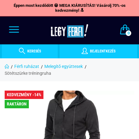
Éppen most kezdődött 😁 MEGA KIÁRUSÍTÁS! Vásárolj 70%-os
kedvezményl 🔝
0
KERESÉS
BEJELENTKEZÉS
Férfi ruházat
Melegítő együttesek
Sötétszürke tréningruha
KEDVEZMÉNY -14%
RAKTÁRON