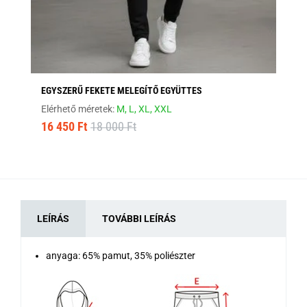
EGYSZERŰ FEKETE MELEGÍTŐ EGYÜTTES
SÖ
Elérhető méretek:
M,
L,
XL,
XXL
Elé
16 450 Ft
18 000 Ft
16
LEÍRÁS
TOVÁBBI LEÍRÁS
anyaga: 65% pamut, 35% poliészter