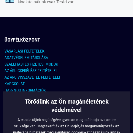
kínalata nálunk csak Terád vár
ÜGYFÉLKÖZPONT
VÁSARLÁSI FELTÉTELEK
ADATVÉDELEM TÁROLÁSA
SZÁLLÍTÁSI ÉS FIZETÉSI MÓDOK
AZ ÁRU CSERÉLÉSE FELTÉTELEI
AZ ÁRU VISSZAVÉTEL FELTÉTELEI
KAPCSOLAT
HASZNOS INFORMÁCIÓK
Törődünk az Ön magánéletének
KAPCSOLAT
védelmével
E-MAIL CÍM:
info@legyferfi.hu
A cookie-fájlok segítségével gyorsan megtalálhatja azt, amire
szüksége van. Megtakarítják az Ön idejét, és megakadályozzák az
FONTOS INFORMÁCIÓK
irreleváns hirdetések megjelenítését.
cookies
-kat használunk annak