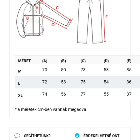
MÉRET
(A)
(B)
(C)
(D)
(E)
70
50
73
53
35
M
72
53
75
54
36
L
74
56
77
55
37
XL
* a méretek cm-ben vannak megadva
SEGÍTHETÜNK?
ÉRDEKELHETNÉ ÖNT