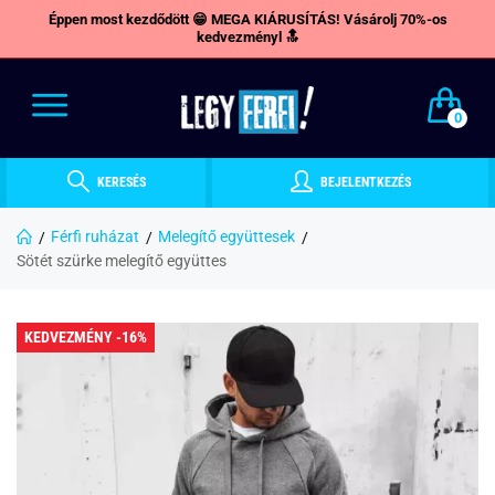
Éppen most kezdődött 😁 MEGA KIÁRUSÍTÁS! Vásárolj 70%-os
kedvezményl 🔝
0
KERESÉS
BEJELENTKEZÉS
Férfi ruházat
Melegítő együttesek
Sötét szürke melegítő együttes
KEDVEZMÉNY -16%