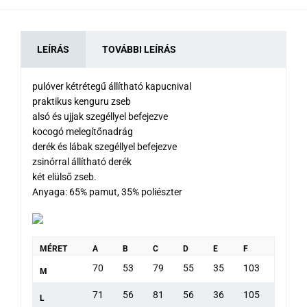
LEÍRÁS
TOVÁBBI LEÍRÁS
pulóver kétrétegű állítható kapucnival
praktikus kenguru zseb
alsó és ujjak szegéllyel befejezve
kocogó melegítőnadrág
derék és lábak szegéllyel befejezve
zsinórral állítható derék
két elülső zseb.
Anyaga: 65% pamut, 35% poliészter
MÉRET
A
B
C
D
E
F
70
53
79
55
35
103
M
71
56
81
56
36
105
L