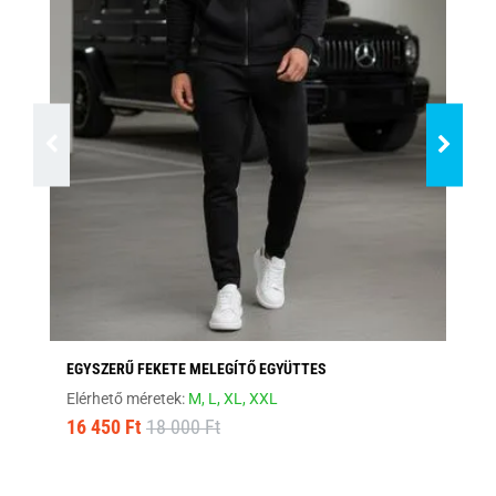
EGYSZERŰ FEKETE MELEGÍTŐ EGYÜTTES
SÖ
Elérhető méretek:
M,
L,
XL,
XXL
Elé
16 450 Ft
18 000 Ft
16