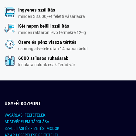
Ingyenes szállítás
minden 33.000,-Ft feletti vásárlásra
Két napon belüli szállítás
minden raktáron lévő termékre 12-ig
Csere és pénz vissza térítés
csomag átvétele után 14 napon belül
6000 stílusos ruhadarab
kínalata nálunk csak Terád vár
ÜGYFÉLKÖZPONT
VÁSARLÁSI FELTÉTELEK
ADATVÉDELEM TÁROLÁSA
SZÁLLÍTÁSI ÉS FIZETÉSI MÓDOK
AZ ÁRU CSERÉLÉSE FELTÉTELEI