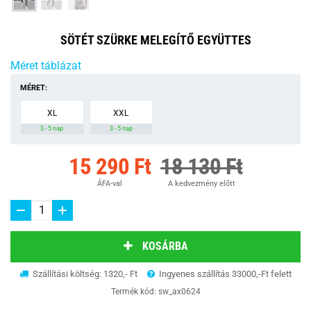
SÖTÉT SZÜRKE MELEGÍTŐ EGYÜTTES
Méret táblázat
MÉRET:
XL
XXL
3 - 5 nap
3 - 5 nap
15 290 Ft
18 130 Ft
ÁFA-val
A kedvezmény előtt
KOSÁRBA
Szállítási költség: 1320,- Ft
Ingyenes szállítás 33000,-Ft felett
Termék kód:
sw_ax0624