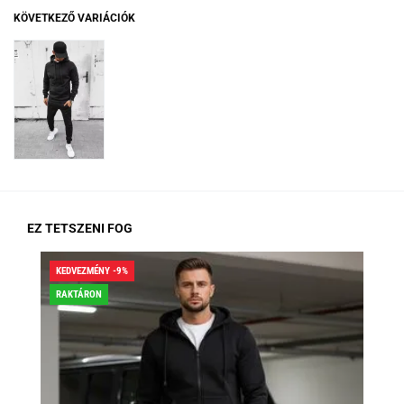
KÖVETKEZŐ VARIÁCIÓK
EZ TETSZENI FOG
KEDVEZMÉNY -9%
KED
RAKTÁRON
RA