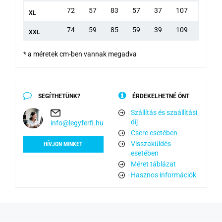
72
57
83
57
37
107
XL
74
59
85
59
39
109
XXL
* a méretek cm-ben vannak megadva
SEGÍTHETÜNK?
ÉRDEKELHETNÉ ÖNT
Szállítás és szaállítási
díj
info@legyferfi.hu
Csere esetében
Visszaküldés
HÍVJON MINKET
esetében
Méret táblázat
Hasznos információk