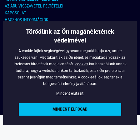
AZ ÁRU VISSZAVÉTEL FELTÉTELEI
KAPCSOLAT
HASZNOS INFORMÁCIÓK
Törődünk az Ön magánéletének
KAPCSOLAT
védelmével
E-MAIL CÍM:
info@legyferfi.hu
A cookie-fájlok segítségével gyorsan megtalálhatja azt, amire
szüksége van. Megtakarítják az Ön idejét, és megakadályozzák az
FONTOS INFORMÁCIÓK
irreleváns hirdetések megjelenítését.
cookies
-kat használunk annak
tudtára, hogy a weboldalunkon tartózkodik, és az Ön preferenciái
RÓLUNK
szerint jelenítjük meg termékeinket. A cookie-fájlok segítenek a
BLOG
böngészési élmény javításában.
FACEBOOK
Mindent elutasít
MINDENT ELFOGAD
Copyright © 2022 - Legyferfi.hu
Powered by
Simplia.cz
.