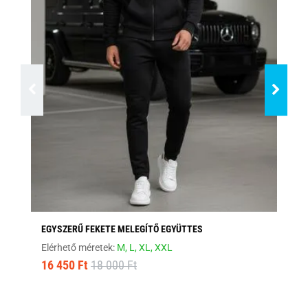
EGYSZERŰ FEKETE MELEGÍTŐ EGYÜTTES
SÖ
Elérhető méretek:
M,
L,
XL,
XXL
Elé
16 450 Ft
18 000 Ft
16