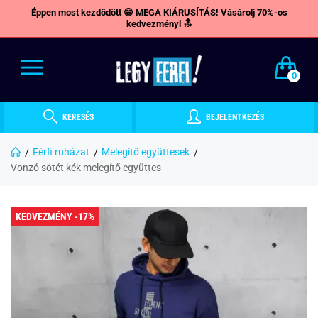
Éppen most kezdődött 😁 MEGA KIÁRUSÍTÁS! Vásárolj 70%-os
kedvezményl 🔝
0
KERESÉS
BEJELENTKEZÉS
Férfi ruházat
Melegítő együttesek
Vonzó sötét kék melegítő együttes
KEDVEZMÉNY -17%