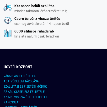
Két napon belüli szállítás
minden raktáron lévő termékre 12-ig
Csere és pénz vissza térítés
csomag átvétele után 14 napon belül
6000 stílusos ruhadarab
kínalata nálunk csak Terád vár
ÜGYFÉLKÖZPONT
VÁSARLÁSI FELTÉTELEK
ADATVÉDELEM TÁROLÁSA
SZÁLLÍTÁSI ÉS FIZETÉSI MÓDOK
AZ ÁRU CSERÉLÉSE FELTÉTELEI
AZ ÁRU VISSZAVÉTEL FELTÉTELEI
KAPCSOLAT