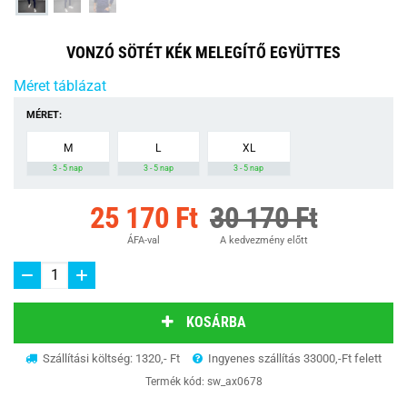
VONZÓ SÖTÉT KÉK MELEGÍTŐ EGYÜTTES
Méret táblázat
MÉRET:
M
L
XL
3 - 5 nap
3 - 5 nap
3 - 5 nap
25 170 Ft
30 170 Ft
ÁFA-val
A kedvezmény előtt
KOSÁRBA
Szállítási költség: 1320,- Ft
Ingyenes szállítás 33000,-Ft felett
Termék kód:
sw_ax0678