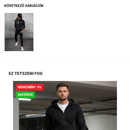
KÖVETKEZŐ VARIÁCIÓK
EZ TETSZENI FOG
KEDVEZMÉNY -9%
KED
RAKTÁRON
RA