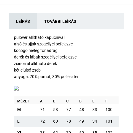
LEÍRÁS
TOVÁBBI LEÍRÁS
pulóver állítható kapucnival
alsó és ujjak szegéllyel befejezve
kocogó melegítőnadrág
derék és lábak szegéllyel befejezve
zsinórral állítható derék
két elülső zseb
anyaga: 70% pamut, 30% poliészter
MÉRET
A
B
C
D
E
F
M
71
58
77
48
33
100
L
72
60
78
49
34
101
XL
73
62
79
50
35
102