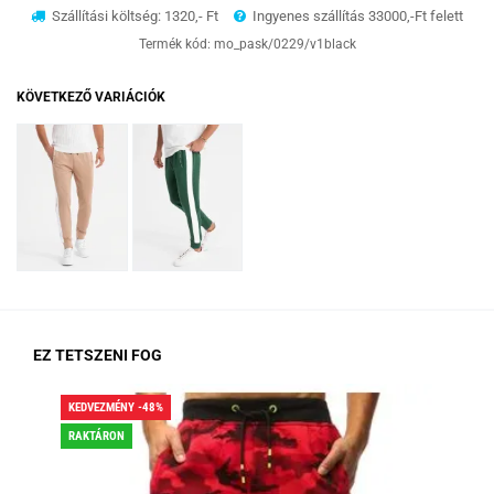
Szállítási költség: 1320,- Ft
Ingyenes szállítás 33000,-Ft felett
Termék kód:
mo_pask/0229/v1black
KÖVETKEZŐ VARIÁCIÓK
EZ TETSZENI FOG
KEDVEZMÉNY -48%
KED
RAKTÁRON
RA