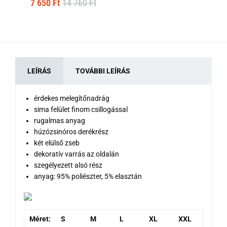
7 650 Ft
14 760 Ft
7 
LEÍRÁS
TOVÁBBI LEÍRÁS
érdekes melegítőnadrág
sima felület finom csillogással
rugalmas anyag
húzózsinóros derékrész
két elülső zseb
dekoratív varrás az oldalán
szegélyezett alsó rész
anyag: 95% poliészter, 5% elasztán
Méret:
S
M
L
XL
XXL