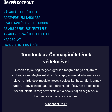
ÜGYFÉLKÖZPONT
VÁSARLÁSI FELTÉTELEK
ADATVÉDELEM TÁROLÁSA
SZÁLLÍTÁSI ÉS FIZETÉSI MÓDOK
AZ ÁRU CSERÉLÉSE FELTÉTELEI
AZ ÁRU VISSZAVÉTEL FELTÉTELEI
KAPCSOLAT
HASZNOS INFORMÁCIÓK
Törődünk az Ön magánéletének
KAPCSOLAT
védelmével
E-MAIL CÍM:
info@legyferfi.hu
A cookie-fájlok segítségével gyorsan megtalálhatja azt, amire
szüksége van. Megtakarítják az Ön idejét, és megakadályozzák az
FONTOS INFORMÁCIÓK
irreleváns hirdetések megjelenítését.
cookies
-kat használunk annak
tudtára, hogy a weboldalunkon tartózkodik, és az Ön preferenciái
RÓLUNK
szerint jelenítjük meg termékeinket. A cookie-fájlok segítenek a
BLOG
böngészési élmény javításában.
FACEBOOK
Mindent elutasít