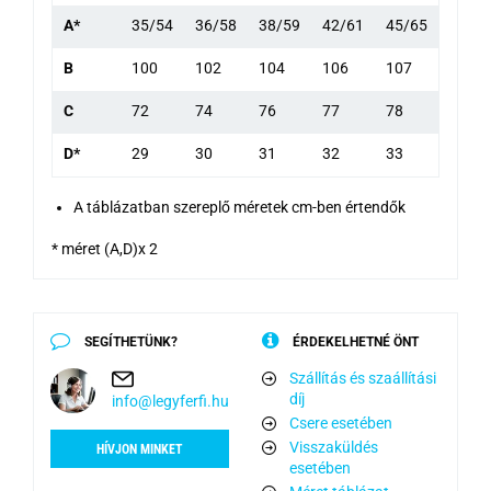
A*
35/54
36/58
38/59
42/61
45/65
B
100
102
104
106
107
C
72
74
76
77
78
D*
29
30
31
32
33
A táblázatban szereplő méretek cm-ben értendők
* méret (A,D)x 2
SEGÍTHETÜNK?
ÉRDEKELHETNÉ ÖNT
Szállítás és szaállítási
díj
info@legyferfi.hu
Csere esetében
Visszaküldés
HÍVJON MINKET
esetében