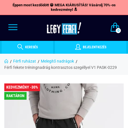
Éppen most kezdődött 😁 MEGA KIÁRUSÍTÁS! Vásárolj 70%-os
kedvezményl 🔝
0
KERESÉS
BEJELENTKEZÉS
Férfi ruházat
Melegítő nadrágok
Férfi fekete tréningnadrág kontrasztos szegéllyel V1 PASK-0229
KEDVEZMÉNY -30%
RAKTÁRON