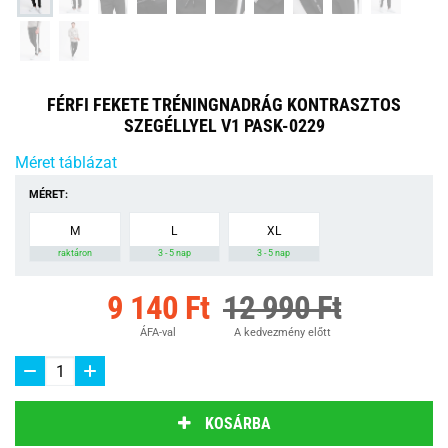
FÉRFI FEKETE TRÉNINGNADRÁG KONTRASZTOS
SZEGÉLLYEL V1 PASK-0229
Méret táblázat
MÉRET:
M
L
XL
raktáron
3 - 5 nap
3 - 5 nap
9 140 Ft
12 990 Ft
ÁFA-val
A kedvezmény előtt
KOSÁRBA