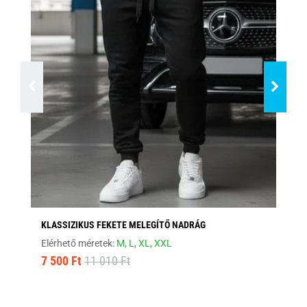
KLASSIZIKUS FEKETE MELEGÍTŐ NADRÁG
PI
Elérhető méretek:
M,
L,
XL,
XXL
Elé
7 500 Ft
11 010 Ft
7 