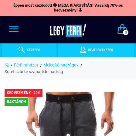
Éppen most kezdődött 😁 MEGA KIÁRUSÍTÁS! Vásárolj 70%-os
kedvezményl 🔝
0
KERESÉS
BEJELENTKEZÉS
Férfi ruházat
Melegítő nadrágok
Sötét szürke szabadidő nadrág
KEDVEZMÉNY -29%
RAKTÁRON