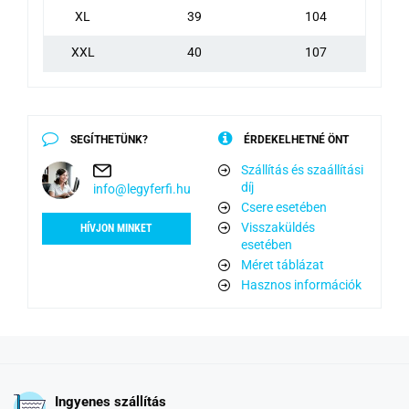
XL
39
104
XXL
40
107
SEGÍTHETÜNK?
ÉRDEKELHETNÉ ÖNT
Szállítás és szaállítási
díj
info@legyferfi.hu
Csere esetében
Visszaküldés
HÍVJON MINKET
esetében
Méret táblázat
Hasznos információk
Ingyenes szállítás