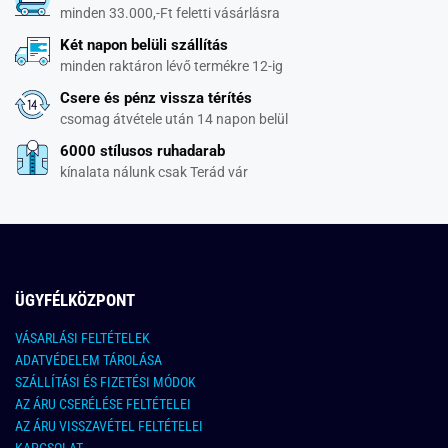
minden 33.000,-Ft feletti vásárlásra
Két napon belüli szállítás
minden raktáron lévő termékre 12-ig
Csere és pénz vissza térítés
csomag átvétele után 14 napon belül
6000 stílusos ruhadarab
kínalata nálunk csak Terád vár
ÜGYFÉLKÖZPONT
VÁSARLÁSI FELTÉTELEK
ADATVÉDELEM TÁROLÁSA
SZÁLLÍTÁSI ÉS FIZETÉSI MÓDOK
AZ ÁRU CSERÉLÉSE FELTÉTELEI
AZ ÁRU VISSZAVÉTEL FELTÉTELEI