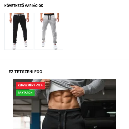
KÖVETKEZŐ VARIÁCIÓK
EZ TETSZENI FOG
KEDVEZMÉNY -32%
KED
RAKTÁRON
RA