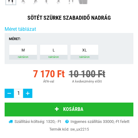
SÖTÉT SZÜRKE SZABADIDŐ NADRÁG
Méret táblázat
MÉRET:
M
L
XL
raktáron
raktáron
raktáron
7 170 Ft
10 100 Ft
ÁFA-val
A kedvezmény előtt
KOSÁRBA
Szállítási költség: 1320,- Ft
Ingyenes szállítás 33000,-Ft felett
Termék kód:
sw_ux2215