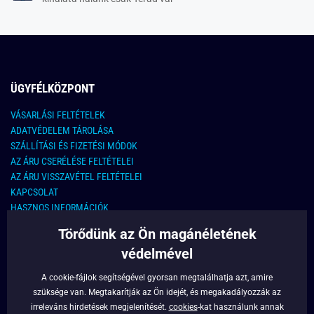
ÜGYFÉLKÖZPONT
VÁSARLÁSI FELTÉTELEK
ADATVÉDELEM TÁROLÁSA
SZÁLLÍTÁSI ÉS FIZETÉSI MÓDOK
AZ ÁRU CSERÉLÉSE FELTÉTELEI
AZ ÁRU VISSZAVÉTEL FELTÉTELEI
KAPCSOLAT
HASZNOS INFORMÁCIÓK
Törődünk az Ön magánéletének
KAPCSOLAT
védelmével
E-MAIL CÍM:
info@legyferfi.hu
A cookie-fájlok segítségével gyorsan megtalálhatja azt, amire
szüksége van. Megtakarítják az Ön idejét, és megakadályozzák az
FONTOS INFORMÁCIÓK
irreleváns hirdetések megjelenítését.
cookies
-kat használunk annak