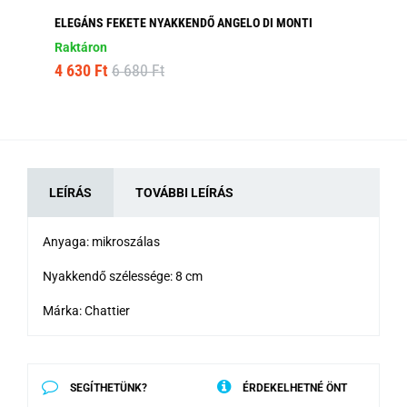
ELEGÁNS FEKETE NYAKKENDŐ ANGELO DI MONTI
BO
Raktáron
Ra
4 630 Ft
6 680 Ft
4 
LEÍRÁS
TOVÁBBI LEÍRÁS
Anyaga: mikroszálas
Nyakkendő szélessége: 8 cm
Márka: Chattier
SEGÍTHETÜNK?
ÉRDEKELHETNÉ ÖNT