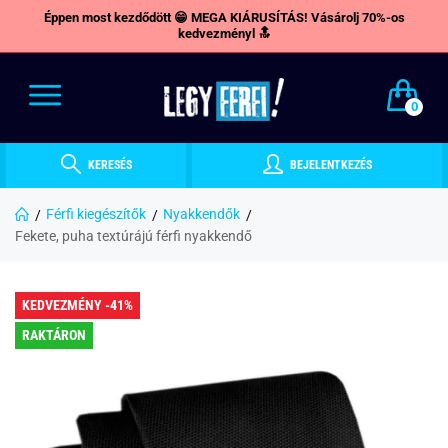
Éppen most kezdődött 😁 MEGA KIÁRUSÍTÁS! Vásárolj 70%-os
kedvezményl 🔝
0
KERESÉS
BEJELENTKEZÉS
Férfi kiegészítők
Nyakkendők
Fekete, puha textúrájú férfi nyakkendő
KEDVEZMÉNY -41%
RAKTÁRON