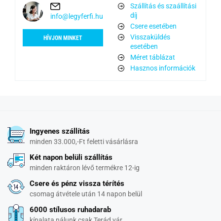
Szállítás és szaállítási
díj
info@legyferfi.hu
Csere esetében
Visszaküldés
HÍVJON MINKET
esetében
Méret táblázat
Hasznos információk
Ingyenes szállítás
minden 33.000,-Ft feletti vásárlásra
Két napon belüli szállítás
minden raktáron lévő termékre 12-ig
Csere és pénz vissza térítés
csomag átvétele után 14 napon belül
6000 stílusos ruhadarab
kínalata nálunk csak Terád vár