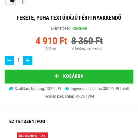
FEKETE, PUHA TEXTÚRÁJÚ FÉRFI NYAKKENDŐ
Elérhetőség:
Raktáron
4 910 Ft
8 360 Ft
ÁFA-val
A kedvezmény előtt
KOSÁRBA
Szállítási költség: 1320,- Ft
Ingyenes szállítás 33000,-Ft felett
Termék kód:
chlap_KRCH1394
EZ TETSZENI FOG
KEDVEZMÉNY -31%
KED