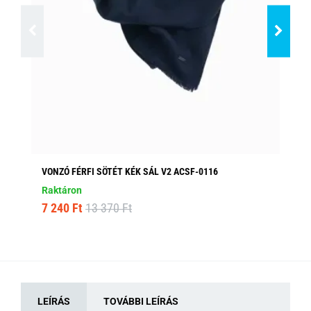
VONZÓ FÉRFI SÖTÉT KÉK SÁL V2 ACSF-0116
VO
Raktáron
Ra
7 240 Ft
13 370 Ft
7 
LEÍRÁS
TOVÁBBI LEÍRÁS