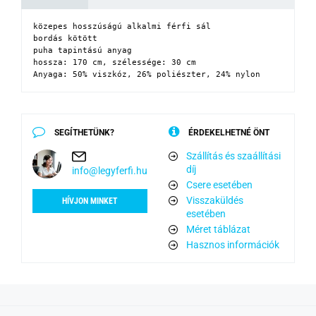
közepes hosszúságú alkalmi férfi sál

bordás kötött

puha tapintású anyag

hossza: 170 cm, szélessége: 30 cm

Anyaga: 50% viszkóz, 26% poliészter, 24% nylon
SEGÍTHETÜNK?
ÉRDEKELHETNÉ ÖNT
Szállítás és szaállítási
díj
info@legyferfi.hu
Csere esetében
Visszaküldés
HÍVJON MINKET
esetében
Méret táblázat
Hasznos információk