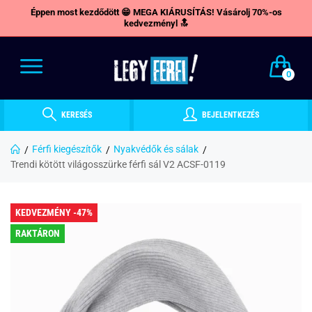
Éppen most kezdődött 😁 MEGA KIÁRUSÍTÁS! Vásárolj 70%-os
kedvezményl 🔝
0
KERESÉS
BEJELENTKEZÉS
Férfi kiegészítők
Nyakvédők és sálak
Trendi kötött világosszürke férfi sál V2 ACSF-0119
KEDVEZMÉNY -47%
RAKTÁRON