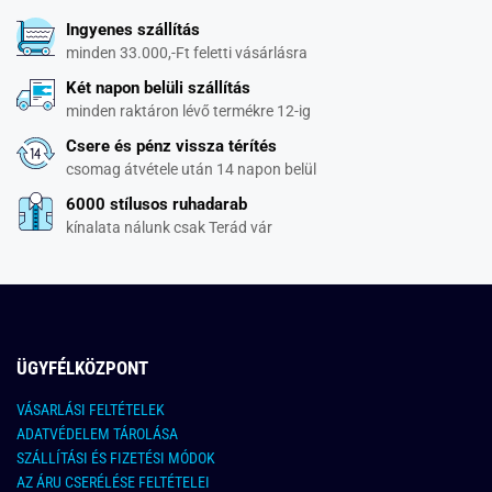
Ingyenes szállítás
minden 33.000,-Ft feletti vásárlásra
Két napon belüli szállítás
minden raktáron lévő termékre 12-ig
Csere és pénz vissza térítés
csomag átvétele után 14 napon belül
6000 stílusos ruhadarab
kínalata nálunk csak Terád vár
ÜGYFÉLKÖZPONT
VÁSARLÁSI FELTÉTELEK
ADATVÉDELEM TÁROLÁSA
SZÁLLÍTÁSI ÉS FIZETÉSI MÓDOK
AZ ÁRU CSERÉLÉSE FELTÉTELEI