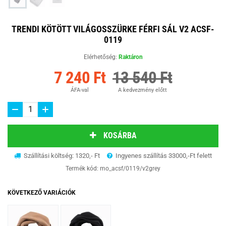
TRENDI KÖTÖTT VILÁGOSSZÜRKE FÉRFI SÁL V2 ACSF-
0119
Elérhetőség:
Raktáron
7 240 Ft
13 540 Ft
ÁFA-val
A kedvezmény előtt
KOSÁRBA
Szállítási költség: 1320,- Ft
Ingyenes szállítás 33000,-Ft felett
Termék kód:
mo_acsf/0119/v2grey
KÖVETKEZŐ VARIÁCIÓK