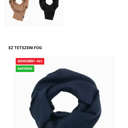
EZ TETSZENI FOG
KEDVEZMÉNY -46%
KED
RAKTÁRON
RA