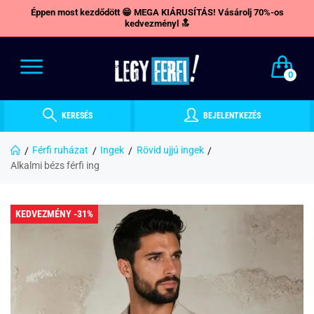
Éppen most kezdődött 😁 MEGA KIÁRUSÍTÁS! Vásárolj 70%-os
kedvezményl 🔝
0
KERESÉS
BEJELENTKEZÉS
Férfi ruházat
Ingek
Rövid ujjú ingek
Alkalmi bézs férfi ing
KEDVEZMÉNY -31%