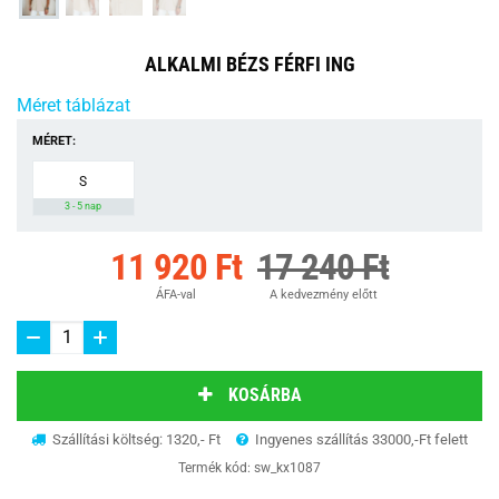
ALKALMI BÉZS FÉRFI ING
Méret táblázat
MÉRET:
S
3 - 5 nap
11 920 Ft
17 240 Ft
ÁFA-val
A kedvezmény előtt
KOSÁRBA
Szállítási költség: 1320,- Ft
Ingyenes szállítás 33000,-Ft felett
Termék kód:
sw_kx1087