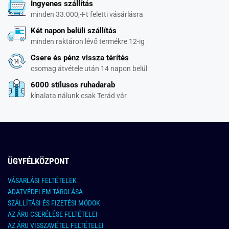
Ingyenes szállítás
minden 33.000,-Ft feletti vásárlásra
Két napon belüli szállítás
minden raktáron lévő termékre 12-ig
Csere és pénz vissza térítés
csomag átvétele után 14 napon belül
6000 stílusos ruhadarab
kínalata nálunk csak Terád vár
ÜGYFÉLKÖZPONT
VÁSARLÁSI FELTÉTELEK
ADATVÉDELEM TÁROLÁSA
SZÁLLÍTÁSI ÉS FIZETÉSI MÓDOK
AZ ÁRU CSERÉLÉSE FELTÉTELEI
AZ ÁRU VISSZAVÉTEL FELTÉTELEI