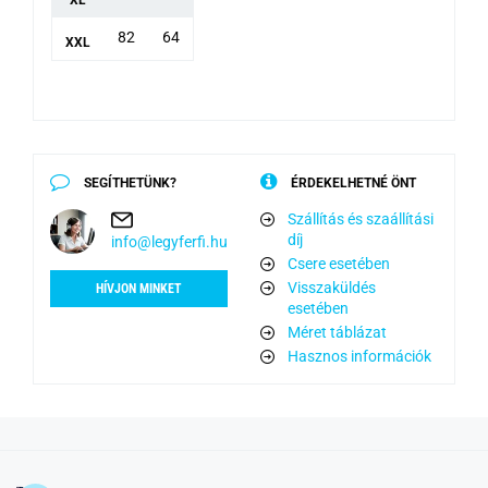
XL
82
64
XXL
SEGÍTHETÜNK?
ÉRDEKELHETNÉ ÖNT
Szállítás és szaállítási
díj
info@legyferfi.hu
Csere esetében
Visszaküldés
HÍVJON MINKET
esetében
Méret táblázat
Hasznos információk