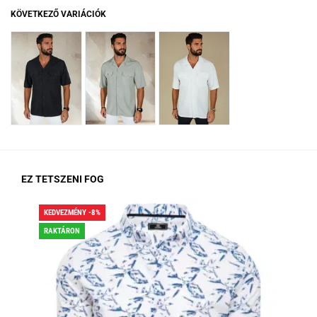
KÖVETKEZŐ VARIÁCIÓK
EZ TETSZENI FOG
KEDVEZMÉNY -8%
KED
RAKTÁRON
RA