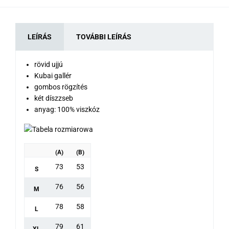
LEÍRÁS
TOVÁBBI LEÍRÁS
rövid ujjú
Kubai gallér
gombos rögzítés
két díszzseb
anyag: 100% viszkóz
(A)
(B)
73
53
S
76
56
M
78
58
L
79
61