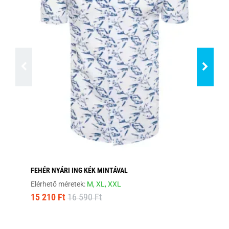
FEHÉR NYÁRI ING KÉK MINTÁVAL
FE
Elérhető méretek:
M,
XL,
XXL
Elé
15 210 Ft
16 590 Ft
15