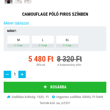
CAMOUFLAGE PÓLÓ PIROS SZÍNBEN
Méret táblázat
MÉRET:
M
L
XL
3 - 5 nap
3 - 5 nap
3 - 5 nap
5 480 Ft
8 320 Ft
ÁFA-val
A kedvezmény előtt
KOSÁRBA
Szállítási költség: 1320,- Ft
Ingyenes szállítás 33000,-Ft felett
Termék kód:
sw_rx5591