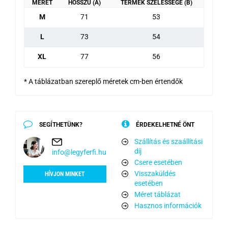
MÉRET
HOSSZÚ (A)
TERMÉK SZÉLESSÉGE (B)
M
71
53
L
73
54
XL
77
56
* A táblázatban szereplő méretek cm-ben értendők
SEGÍTHETÜNK?
ÉRDEKELHETNÉ ÖNT
Szállítás és szaállítási
díj
info@legyferfi.hu
Csere esetében
Visszaküldés
HÍVJON MINKET
esetében
Méret táblázat
Hasznos információk