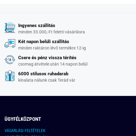
Ingyenes szállítás
minden 33.000,-Ft feletti vásárlásra
Két napon belüli szállítás
minden raktáron lévő termékre 12-ig
Csere és pénz vissza térítés
csomag átvétele után 14 napon belül
6000 stílusos ruhadarab
kínalata nálunk csak Terád vár
ÜGYFÉLKÖZPONT
VÁSARLÁSI FELTÉTELEK