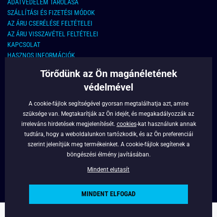
ADATVÉDELEM TÁROLÁSA
SZÁLLÍTÁSI ÉS FIZETÉSI MÓDOK
AZ ÁRU CSERÉLÉSE FELTÉTELEI
AZ ÁRU VISSZAVÉTEL FELTÉTELEI
KAPCSOLAT
HASZNOS INFORMÁCIÓK
Törődünk az Ön magánéletének
KAPCSOLAT
védelmével
E-MAIL CÍM:
info@legyferfi.hu
A cookie-fájlok segítségével gyorsan megtalálhatja azt, amire
szüksége van. Megtakarítják az Ön idejét, és megakadályozzák az
FONTOS INFORMÁCIÓK
irreleváns hirdetések megjelenítését.
cookies
-kat használunk annak
tudtára, hogy a weboldalunkon tartózkodik, és az Ön preferenciái
RÓLUNK
szerint jelenítjük meg termékeinket. A cookie-fájlok segítenek a
BLOG
böngészési élmény javításában.
FACEBOOK
Mindent elutasít
MINDENT ELFOGAD
Copyright © 2022 - Legyferfi.hu