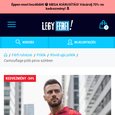
Éppen most kezdődött 😁 MEGA KIÁRUSÍTÁS! Vásárolj 70%-os
kedvezményl 🔝
0
KERESÉS
BEJELENTKEZÉS
Férfi ruházat
Pólók
Rövid ujjú pólók
Camouflage póló piros színben
KEDVEZMÉNY -34%