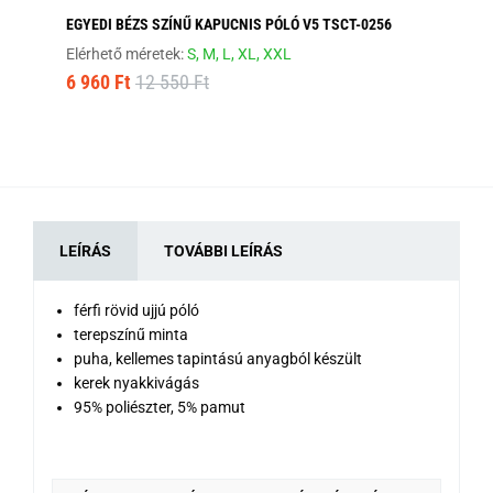
EGYEDI BÉZS SZÍNŰ KAPUCNIS PÓLÓ V5 TSCT-0256
FE
Elérhető méretek:
S,
M,
L,
XL,
XXL
Elé
6 960 Ft
12 550 Ft
8 
LEÍRÁS
TOVÁBBI LEÍRÁS
férfi rövid ujjú póló
terepszínű minta
puha, kellemes tapintású anyagból készült
kerek nyakkivágás
95% poliészter, 5% pamut