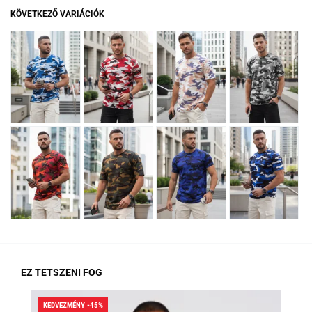
KÖVETKEZŐ VARIÁCIÓK
EZ TETSZENI FOG
KEDVEZMÉNY -45%
KED