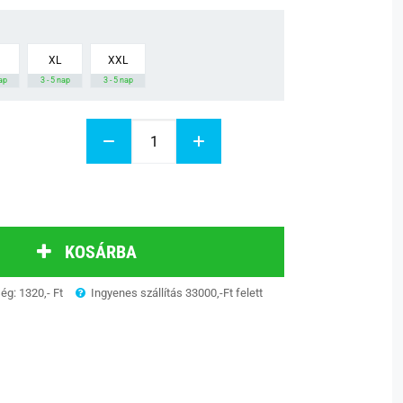
XL
XXL
nap
3 - 5 nap
3 - 5 nap
KOSÁRBA
ség: 1320,- Ft
Ingyenes szállítás 33000,-Ft felett