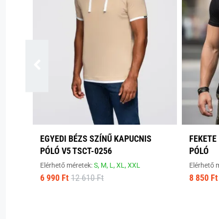
EGYEDI BÉZS SZÍNŰ KAPUCNIS
FEKETE 
PÓLÓ V5 TSCT-0256
PÓLÓ
Elérhető méretek:
S,
M,
L,
XL,
XXL
Elérhető 
6 990 Ft
12 610 Ft
8 850 Ft