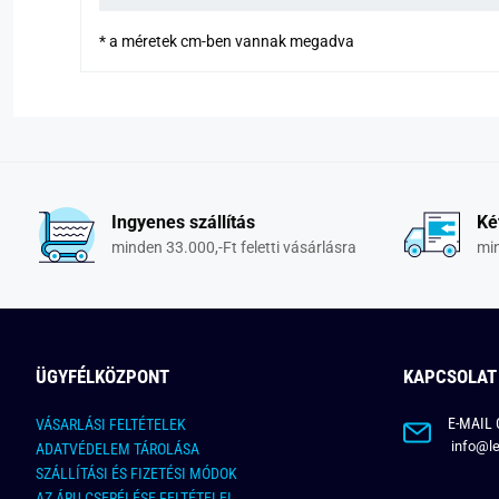
* a méretek cm-ben vannak megadva
Ingyenes szállítás
Ké
minden 33.000,-Ft feletti vásárlásra
min
ÜGYFÉLKÖZPONT
KAPCSOLAT
E-MAIL 
VÁSARLÁSI FELTÉTELEK
info@le
ADATVÉDELEM TÁROLÁSA
SZÁLLÍTÁSI ÉS FIZETÉSI MÓDOK
AZ ÁRU CSERÉLÉSE FELTÉTELEI