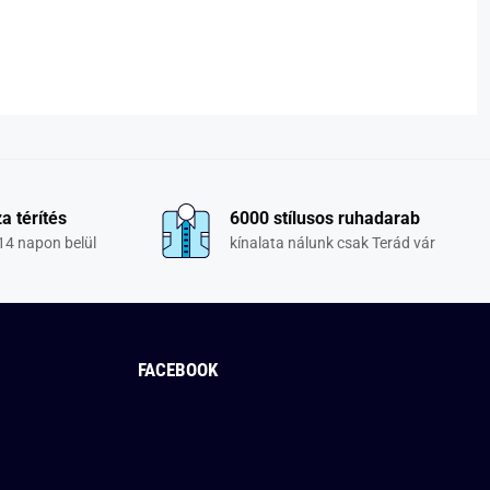
a térítés
6000 stílusos ruhadarab
14 napon belül
kínalata nálunk csak Terád vár
FACEBOOK