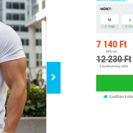
MÉRET:
M
L
3 - 5 nap
3 - 5 
7 140 Ft
ÁFA-val
12 230 Ft
A kedvezmény előtt
Szállítási költ