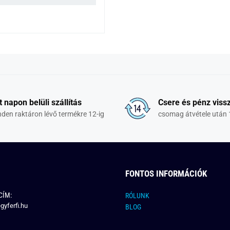
t napon belüli szállítás
Csere és pénz vissz
den raktáron lévő termékre 12-ig
csomag átvétele után 
FONTOS INFORMÁCIÓK
CÍM:
RÓLUNK
gyferfi.hu
BLOG