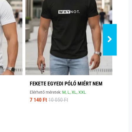
FEKETE EGYEDI PÓLÓ MIÉRT NEM
MODE
Elérhető méretek:
M,
L,
XL,
XXL
Elérhe
7 140 Ft
10 050 Ft
8 800