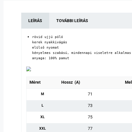
LEÍRÁS
TOVÁBBI LEÍRÁS
rövid ujjú póló

kerek nyakkivágás

elülső nyomat

kényelmes szabású, mindennapi viseletre alkalmas

anyaga: 100% pamut
Méret
Hossz (A)
Mel
71
M
73
L
75
XL
77
XXL