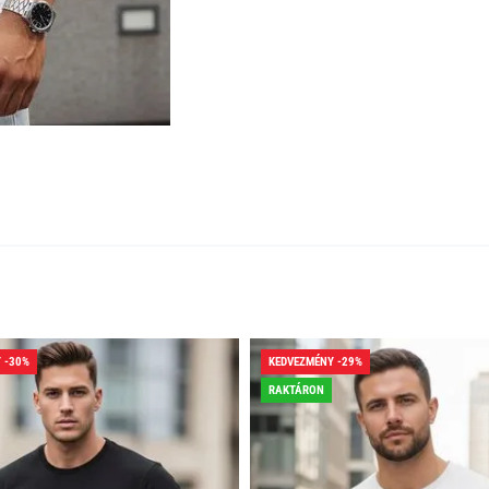
 -30%
KEDVEZMÉNY -29%
RAKTÁRON