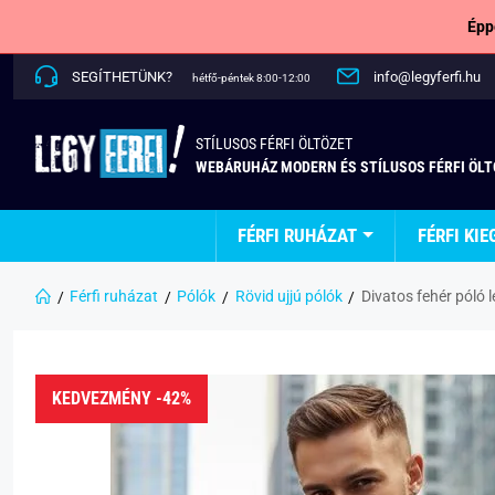
Épp
SEGÍTHETÜNK?
info@legyferfi.hu
hétfő-péntek 8:00-12:00
STÍLUSOS FÉRFI ÖLTÖZET
WEBÁRUHÁZ MODERN ÉS STÍLUSOS FÉRFI ÖL
FÉRFI RUHÁZAT
FÉRFI KIE
Férfi ruházat
Pólók
Rövid ujjú pólók
Divatos fehér póló 
KEDVEZMÉNY -42%