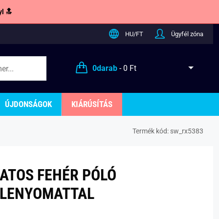
l 🔝
HU/FT
Ügyfél zóna
0
darab
-
0 Ft
ÚJDONSÁGOK
KIÁRÚSÍTÁS
Termék kód:
sw_rx5383
VATOS FEHÉR PÓLÓ
LENYOMATTAL