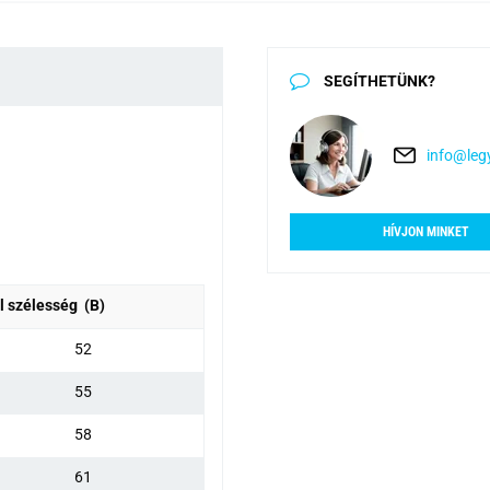
SEGÍTHETÜNK?
info@legy
HÍVJON MINKET
l szélesség (B)
52
55
58
61