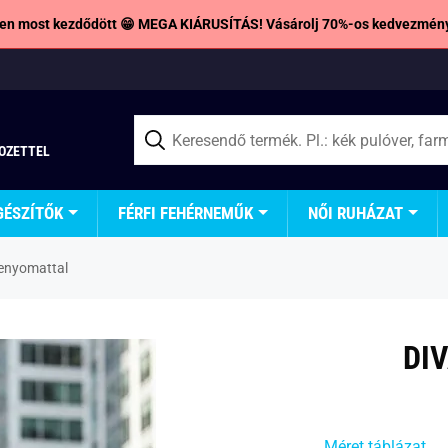
en most kezdődött 😁 MEGA KIÁRUSÍTÁS! Vásárolj 70%-os kedvezmény
TOZETTEL
GÉSZÍTŐK
FÉRFI FEHÉRNEMŰK
NŐI RUHÁZAT
lenyomattal
DI
Méret táblázat