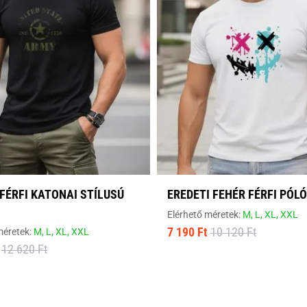
FÉRFI KATONAI STÍLUSÚ
EREDETI FEHÉR FÉRFI PÓLÓ
Elérhető méretek:
M,
L,
XL,
XXL
7 190 Ft
10 120 Ft
méretek:
M,
L,
XL,
XXL
12 620 Ft