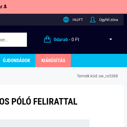
l 🔝
HU/FT
Ügyfél zóna
0
darab
-
0 Ft
ÚJDONSÁGOK
KIÁRÚSÍTÁS
Termék kód:
sw_rx5388
OS PÓLÓ FELIRATTAL