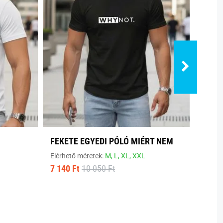
FEKETE EGYEDI PÓLÓ MIÉRT NEM
MODE
Elérhető méretek:
M,
L,
XL,
XXL
Elérhe
7 140 Ft
10 050 Ft
8 800