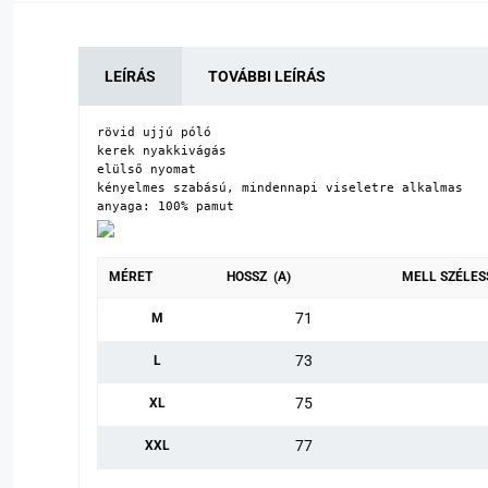
LEÍRÁS
TOVÁBBI LEÍRÁS
rövid ujjú póló

kerek nyakkivágás

elülső nyomat

kényelmes szabású, mindennapi viseletre alkalmas

anyaga: 100% pamut
MÉRET
HOSSZ (A)
MELL SZÉLES
71
M
73
L
75
XL
77
XXL