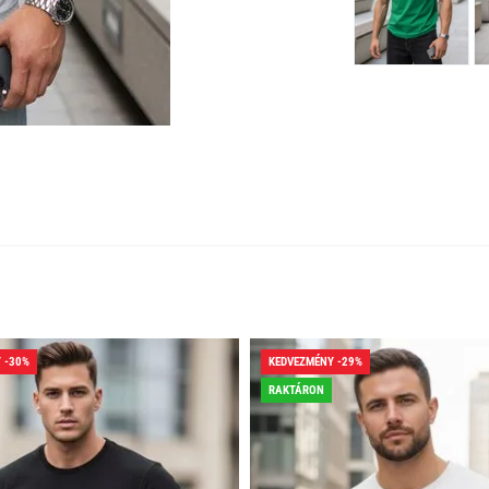
 -30%
KEDVEZMÉNY -29%
RAKTÁRON