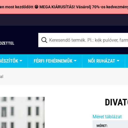
en most kezdődött 😁 MEGA KIÁRUSÍTÁS! Vásárolj 70%-os kedvezmény
TOZETTEL
GÉSZÍTŐK
FÉRFI FEHÉRNEMŰK
NŐI RUHÁZAT
al
DIVAT
Méret táblázat
MÉRET: