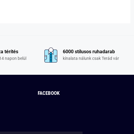
a térítés
6000 stílusos ruhadarab
14 napon belül
kínalata nálunk csak Terád vár
FACEBOOK