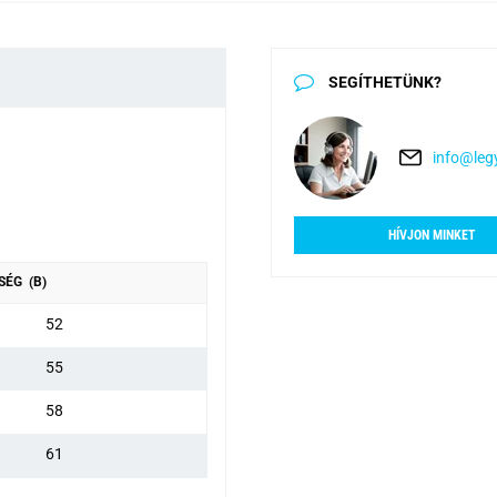
SEGÍTHETÜNK?
info@legy
HÍVJON MINKET
SÉG (B)
52
55
58
61