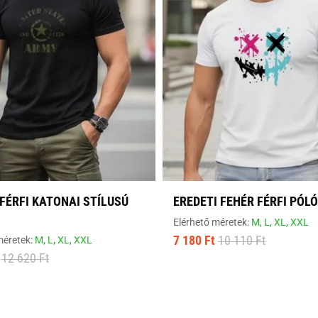
FÉRFI KATONAI STÍLUSÚ
EREDETI FEHÉR FÉRFI PÓLÓ
Elérhető méretek:
M,
L,
XL,
XXL
7 180 Ft
10 110 Ft
méretek:
M,
L,
XL,
XXL
12 620 Ft