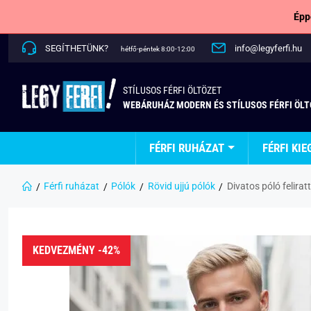
Épp
SEGÍTHETÜNK?
info@legyferfi.hu
hétfő-péntek 8:00-12:00
STÍLUSOS FÉRFI ÖLTÖZET
WEBÁRUHÁZ MODERN ÉS STÍLUSOS FÉRFI ÖL
FÉRFI RUHÁZAT
FÉRFI KIE
Férfi ruházat
Pólók
Rövid ujjú pólók
Divatos póló feliratt
KEDVEZMÉNY -42%