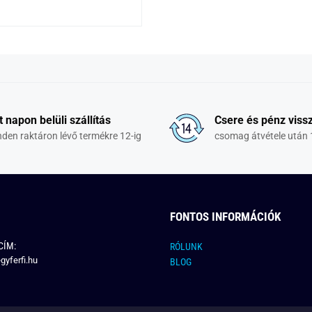
t napon belüli szállítás
Csere és pénz vissz
den raktáron lévő termékre 12-ig
csomag átvétele után 
FONTOS INFORMÁCIÓK
CÍM:
RÓLUNK
gyferfi.hu
BLOG