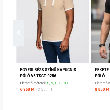
EGYEDI BÉZS SZÍNŰ KAPUCNIS
FEKETE 
PÓLÓ V5 TSCT-0256
PÓLÓ
Elérhető méretek:
S,
M,
L,
XL,
XXL
Elérhető 
6 960 Ft
12 550 Ft
8 850 Ft