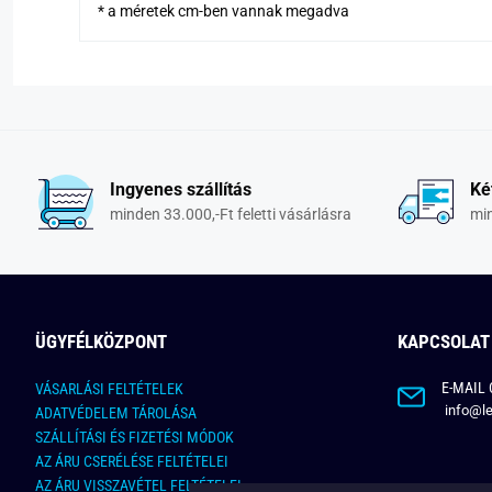
* a méretek cm-ben vannak megadva
Ingyenes szállítás
Ké
minden 33.000,-Ft feletti vásárlásra
min
ÜGYFÉLKÖZPONT
KAPCSOLAT
E-MAIL 
VÁSARLÁSI FELTÉTELEK
info@le
ADATVÉDELEM TÁROLÁSA
SZÁLLÍTÁSI ÉS FIZETÉSI MÓDOK
AZ ÁRU CSERÉLÉSE FELTÉTELEI
AZ ÁRU VISSZAVÉTEL FELTÉTELEI