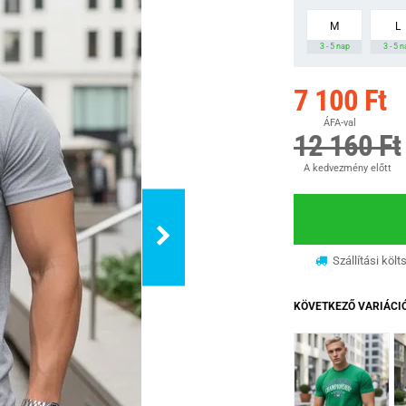
M
L
3 - 5 nap
3 - 5 
7 100 Ft
ÁFA-val
12 160 Ft
A kedvezmény előtt
Szállítási költ
KÖVETKEZŐ VARIÁCI