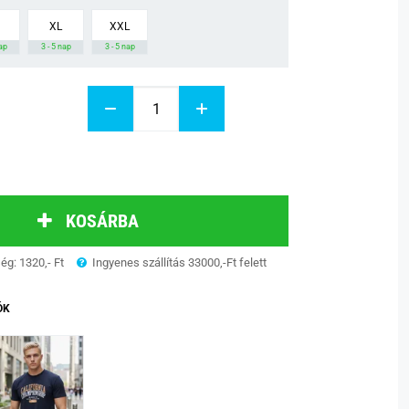
XL
XXL
nap
3 - 5 nap
3 - 5 nap
KOSÁRBA
ség: 1320,- Ft
Ingyenes szállítás 33000,-Ft felett
ÓK