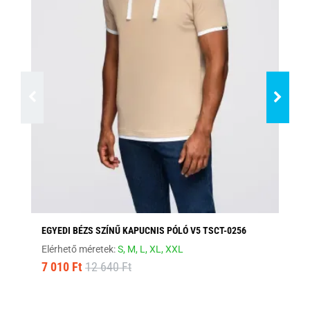
EGYEDI BÉZS SZÍNŰ KAPUCNIS PÓLÓ V5 TSCT-0256
FE
Elérhető méretek:
S,
M,
L,
XL,
XXL
Elé
7 010 Ft
12 640 Ft
8 