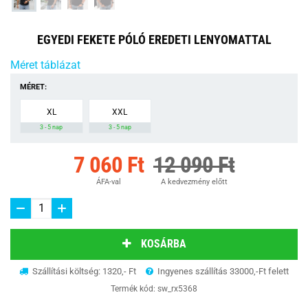
EGYEDI FEKETE PÓLÓ EREDETI LENYOMATTAL
Méret táblázat
MÉRET:
XL
XXL
3 - 5 nap
3 - 5 nap
7 060 Ft
12 090 Ft
ÁFA-val
A kedvezmény előtt
KOSÁRBA
Szállítási költség: 1320,- Ft
Ingyenes szállítás 33000,-Ft felett
Termék kód:
sw_rx5368