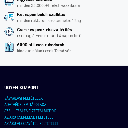
minden 33.000,-Ft feletti vásárlásra
Két napon belüli szállítás
minden raktáron lévő termékre 12-ig
Csere és pénz vissza térítés
csomag átvétele után 14 napon belül
6000 stílusos ruhadarab
kínalata nálunk csak Terád vár
ÜGYFÉLKÖZPONT
VÁSARLÁSI FELTÉTELEK
ADATVÉDELEM TÁROLÁSA
SZÁLLÍTÁSI ÉS FIZETÉSI MÓDOK
AZ ÁRU CSERÉLÉSE FELTÉTELEI
AZ ÁRU VISSZAVÉTEL FELTÉTELEI