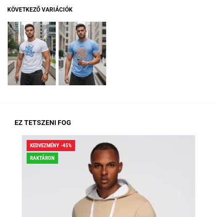
KÖVETKEZŐ VARIÁCIÓK
EZ TETSZENI FOG
KEDVEZMÉNY -45%
KED
RAKTÁRON
RA