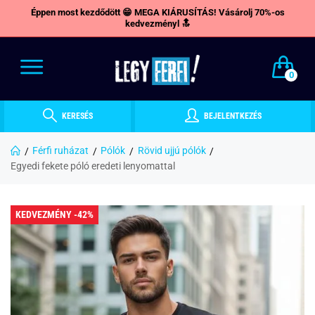
Éppen most kezdődött 😁 MEGA KIÁRUSÍTÁS! Vásárolj 70%-os
kedvezményl 🔝
0
KERESÉS
BEJELENTKEZÉS
Férfi ruházat
Pólók
Rövid ujjú pólók
Egyedi fekete póló eredeti lenyomattal
KEDVEZMÉNY -42%