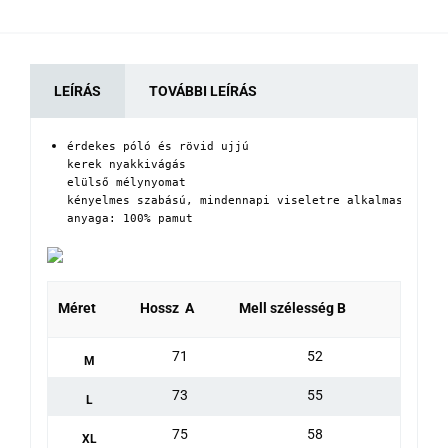
LEÍRÁS
TOVÁBBI LEÍRÁS
érdekes póló és rövid ujjú

kerek nyakkivágás

elülső mélynyomat

kényelmes szabású, mindennapi viseletre alkalmas

anyaga: 100% pamut
Méret
Hossz A
Mell szélesség B
71
52
M
73
55
L
75
58
XL