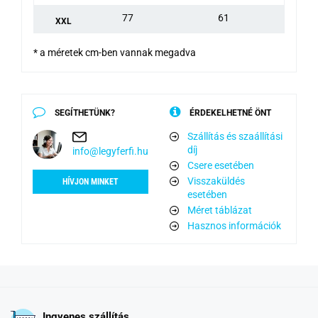
77
61
XXL
* a méretek cm-ben vannak megadva
SEGÍTHETÜNK?
ÉRDEKELHETNÉ ÖNT
Szállítás és szaállítási
díj
info@legyferfi.hu
Csere esetében
Visszaküldés
HÍVJON MINKET
esetében
Méret táblázat
Hasznos információk
Ingyenes szállítás