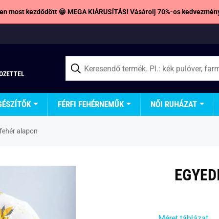
en most kezdődött 😁 MEGA KIÁRUSÍTÁS! Vásárolj 70%-os kedvezmény
TOZETTEL
GÉSZÍTŐK
FÉRFI FEHÉRNEMŰK
NŐI RUHÁZAT
 fehér alapon
EGYED
Méret táblázat