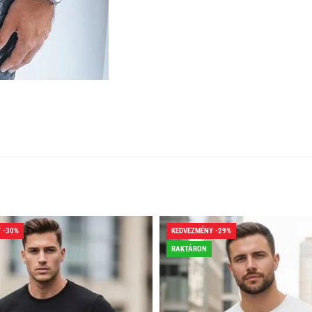
 -30%
KEDVEZMÉNY -29%
RAKTÁRON