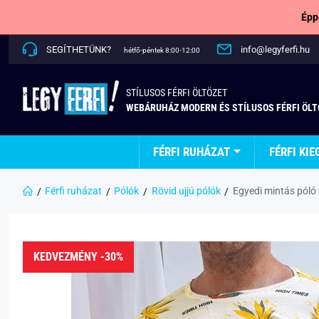
Épp
SEGÍTHETÜNK?
info@legyferfi.hu
hétfő-péntek 8:00-12:00
STÍLUSOS FÉRFI ÖLTÖZET
WEBÁRUHÁZ MODERN ÉS STÍLUSOS FÉRFI ÖL
FÉRFI RUHÁZAT
FÉRFI KIE
Férfi ruházat
Pólók
Rövid ujjú pólók
Egyedi mintás póló
KEDVEZMÉNY -30%