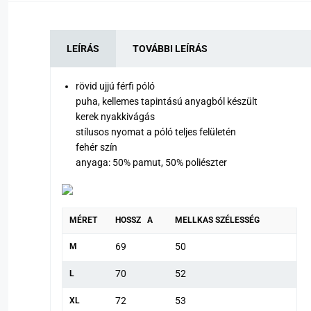
LEÍRÁS
TOVÁBBI LEÍRÁS
rövid ujjú férfi póló
puha, kellemes tapintású anyagból készült
kerek nyakkivágás
stílusos nyomat a póló teljes felületén
fehér szín
anyaga: 50% pamut, 50% poliészter
MÉRET
HOSSZ A
MELLKAS SZÉLESSÉG
69
50
M
70
52
L
72
53
XL