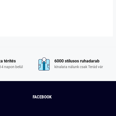
a térítés
6000 stílusos ruhadarab
14 napon belül
kínalata nálunk csak Terád vár
FACEBOOK