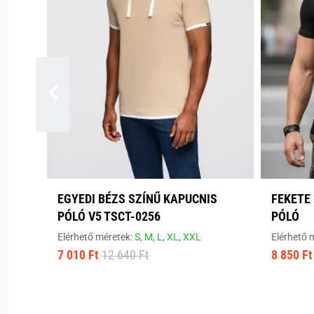
EGYEDI BÉZS SZÍNŰ KAPUCNIS
FEKETE 
PÓLÓ V5 TSCT-0256
PÓLÓ
Elérhető méretek:
S,
M,
L,
XL,
XXL
Elérhető 
7 010 Ft
12 640 Ft
8 850 Ft