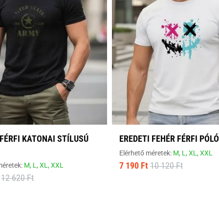
FÉRFI KATONAI STÍLUSÚ
EREDETI FEHÉR FÉRFI PÓLÓ
Elérhető méretek:
M,
L,
XL,
XXL
7 190 Ft
10 120 Ft
méretek:
M,
L,
XL,
XXL
12 620 Ft