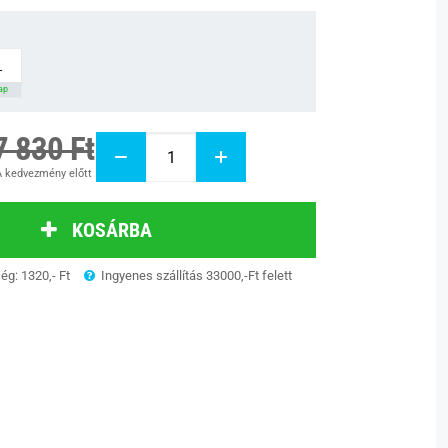
L
nap
7 830 Ft
 kedvezmény előtt
KOSÁRBA
ség: 1320,- Ft
Ingyenes szállítás 33000,-Ft felett