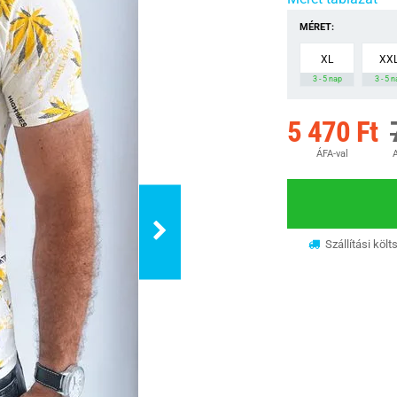
MÉRET:
XL
XX
3 - 5 nap
3 - 5 
5 470 Ft
ÁFA-val
A
Szállítási költ