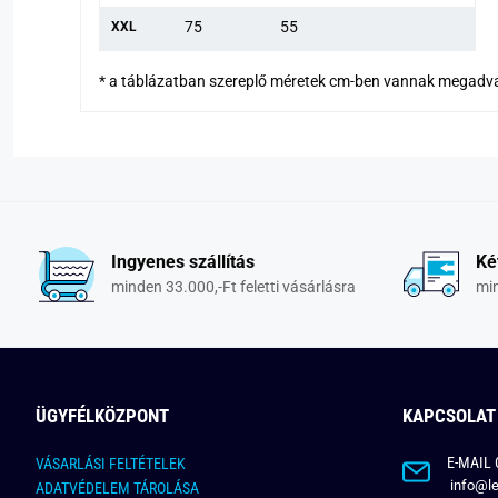
75
55
XXL
* a táblázatban szereplő méretek cm-ben vannak megadv
Ingyenes szállítás
Ké
minden 33.000,-Ft feletti vásárlásra
min
ÜGYFÉLKÖZPONT
KAPCSOLAT
E-MAIL 
VÁSARLÁSI FELTÉTELEK
info@le
ADATVÉDELEM TÁROLÁSA