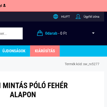
l 🔝
HU/FT
Ügyfél zóna
0
darab
-
0 Ft
ÚJDONSÁGOK
KIÁRÚSÍTÁS
Termék kód:
sw_rx5277
I MINTÁS PÓLÓ FEHÉR
ALAPON