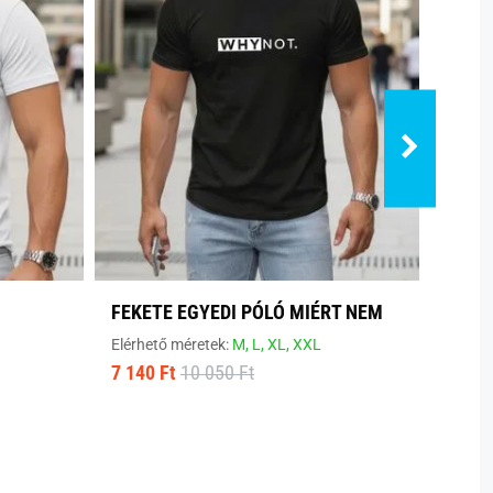
FEKETE EGYEDI PÓLÓ MIÉRT NEM
MODE
Elérhető méretek:
M,
L,
XL,
XXL
Elérhe
7 140 Ft
10 050 Ft
8 800