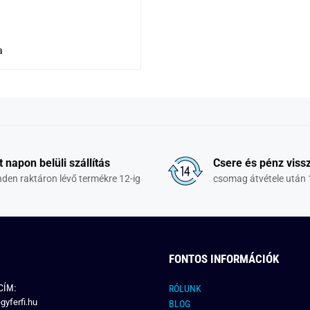
a
t napon belüli szállítás
Csere és pénz vissz
den raktáron lévő termékre 12-ig
csomag átvétele után 
FONTOS INFORMÁCIÓK
CÍM:
RÓLUNK
gyferfi.hu
BLOG