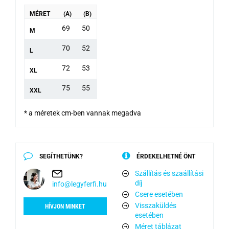
MÉRET
(A)
(B)
69
50
M
70
52
L
72
53
XL
75
55
XXL
* a méretek cm-ben vannak megadva
SEGÍTHETÜNK?
ÉRDEKELHETNÉ ÖNT
Szállítás és szaállítási
díj
info@legyferfi.hu
Csere esetében
Visszaküldés
HÍVJON MINKET
esetében
Méret táblázat