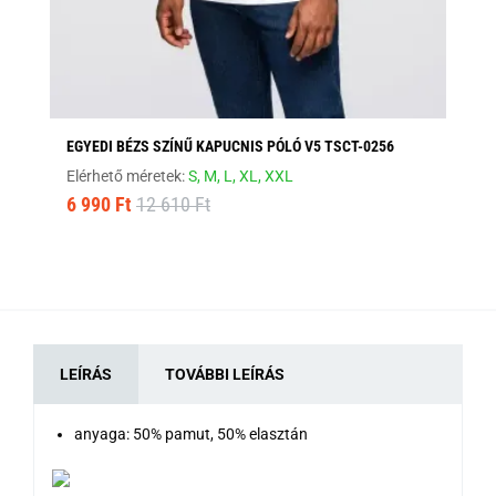
EGYEDI BÉZS SZÍNŰ KAPUCNIS PÓLÓ V5 TSCT-0256
FE
Elérhető méretek:
S,
M,
L,
XL,
XXL
Elé
6 990 Ft
12 610 Ft
8 
LEÍRÁS
TOVÁBBI LEÍRÁS
anyaga: 50% pamut, 50% elasztán