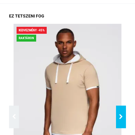
EZ TETSZENI FOG
KEDVEZMÉNY -45%
KED
RAKTÁRON
RA