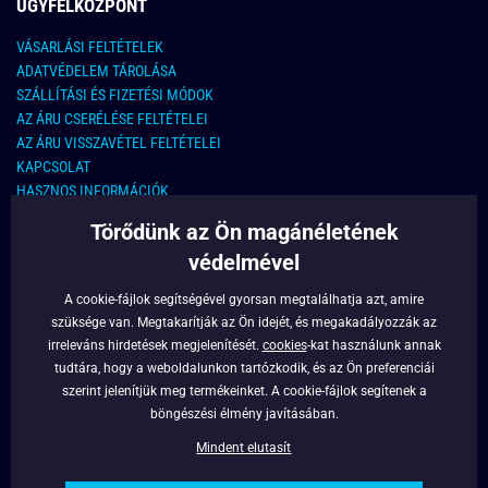
ÜGYFÉLKÖZPONT
VÁSARLÁSI FELTÉTELEK
ADATVÉDELEM TÁROLÁSA
SZÁLLÍTÁSI ÉS FIZETÉSI MÓDOK
AZ ÁRU CSERÉLÉSE FELTÉTELEI
AZ ÁRU VISSZAVÉTEL FELTÉTELEI
KAPCSOLAT
HASZNOS INFORMÁCIÓK
Törődünk az Ön magánéletének
KAPCSOLAT
védelmével
E-MAIL CÍM:
info@legyferfi.hu
A cookie-fájlok segítségével gyorsan megtalálhatja azt, amire
szüksége van. Megtakarítják az Ön idejét, és megakadályozzák az
FONTOS INFORMÁCIÓK
irreleváns hirdetések megjelenítését.
cookies
-kat használunk annak
tudtára, hogy a weboldalunkon tartózkodik, és az Ön preferenciái
RÓLUNK
szerint jelenítjük meg termékeinket. A cookie-fájlok segítenek a
BLOG
böngészési élmény javításában.
FACEBOOK
Mindent elutasít