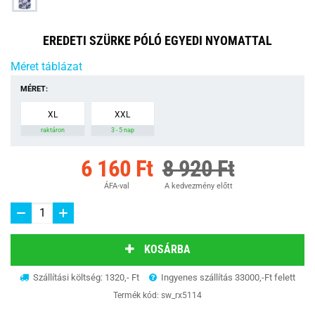
EREDETI SZÜRKE PÓLÓ EGYEDI NYOMATTAL
Méret táblázat
MÉRET:
XL
XXL
raktáron
3 - 5 nap
6 160 Ft
8 920 Ft
ÁFA-val
A kedvezmény előtt
KOSÁRBA
Szállítási költség: 1320,- Ft
Ingyenes szállítás 33000,-Ft felett
Termék kód:
sw_rx5114