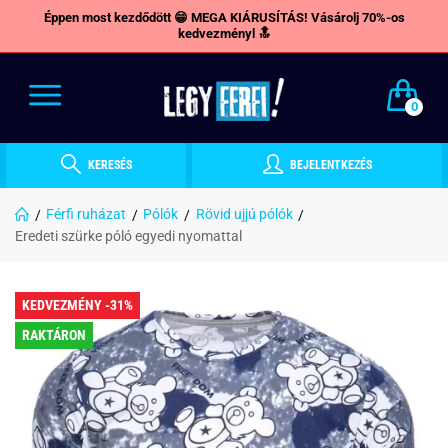
Éppen most kezdődött 😁 MEGA KIÁRUSÍTÁS! Vásárolj 70%-os
kedvezményl 🔝
0
KERESÉS
BEJELENTKEZÉS
Férfi ruházat
Pólók
Rövid ujjú pólók
Eredeti szürke póló egyedi nyomattal
KEDVEZMÉNY -31%
RAKTÁRON