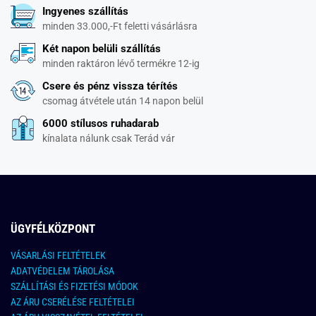
Ingyenes szállítás
minden 33.000,-Ft feletti vásárlásra
Két napon belüli szállítás
minden raktáron lévő termékre 12-ig
Csere és pénz vissza térítés
csomag átvétele után 14 napon belül
6000 stílusos ruhadarab
kínalata nálunk csak Terád vár
ÜGYFÉLKÖZPONT
VÁSARLÁSI FELTÉTELEK
ADATVÉDELEM TÁROLÁSA
SZÁLLÍTÁSI ÉS FIZETÉSI MÓDOK
AZ ÁRU CSERÉLÉSE FELTÉTELEI