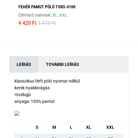
FEHÉR PAMUT PÓLÓ TSBS-0100
MO
Elérhető méretek:
XL,
XXL
Elé
4 420 Ft
5 970 Ft
9 
LEÍRÁS
TOVÁBBI LEÍRÁS
klasszikus férfi póló nyomat nélkül
kerek nyakkivágás
rövidujjú
anyaga: 100% pamut
S
M
L
XL
XXL