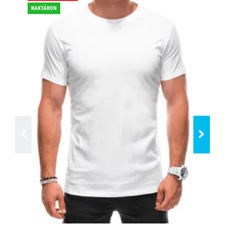
RAKTÁRON
RA