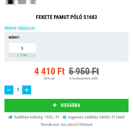
FEKETE PAMUT PÓLÓ S1683
Méret táblázat
MÉRET:
S
3 - 5 nap
4 410 Ft
5 950 Ft
ÁFA-val
A kedvezmény előtt
KOSÁRBA
Szállítási költség: 1320,- Ft
Ingyenes szállítás 33000,-Ft felett
Termék kód:
mo_tsbs/0100black