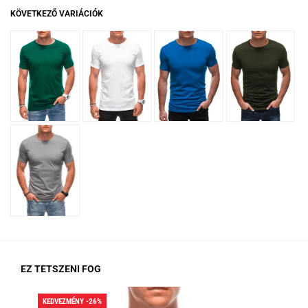
KÖVETKEZŐ VARIÁCIÓK
EZ TETSZENI FOG
KEDVEZMÉNY -26%
KED