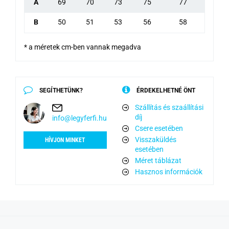
A
69
70
73
75
77
B
50
51
53
56
58
* a méretek cm-ben vannak megadva
SEGÍTHETÜNK?
ÉRDEKELHETNÉ ÖNT
Szállítás és szaállítási
díj
info@legyferfi.hu
Csere esetében
Visszaküldés
HÍVJON MINKET
esetében
Méret táblázat
Hasznos információk