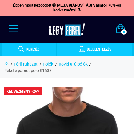
Éppen most kezdődött 😁 MEGA KIÁRUSÍTÁS! Vásárolj 70%-os
kedvezményl 🔝
0
KERESÉS
BEJELENTKEZÉS
Férfi ruházat
Pólók
Rövid ujjú pólók
Fekete pamut póló S1683
KEDVEZMÉNY -26%