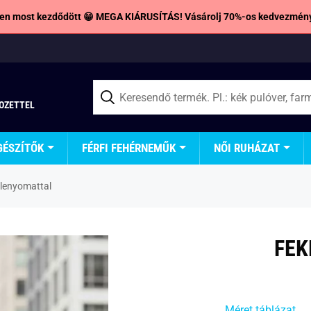
en most kezdődött 😁 MEGA KIÁRUSÍTÁS! Vásárolj 70%-os kedvezmény
TOZETTEL
GÉSZÍTŐK
FÉRFI FEHÉRNEMŰK
NŐI RUHÁZAT
 lenyomattal
FEK
Méret táblázat