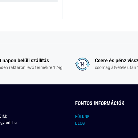
t napon belüli szállítás
Csere és pénz vissz
den raktáron lévő termékre 12-ig
csomag átvétele után 
FONTOS INFORMÁCIÓK
CÍM:
RÓLUNK
gyferfi.hu
BLOG