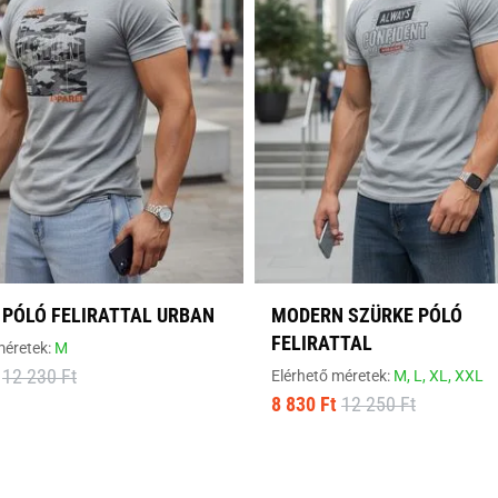
 PÓLÓ FELIRATTAL URBAN
MODERN SZÜRKE PÓLÓ
FELIRATTAL
méretek:
M
12 230 Ft
Elérhető méretek:
M,
L,
XL,
XXL
8 830 Ft
12 250 Ft