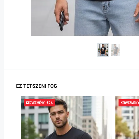
EZ TETSZENI FOG
KEDVEZMÉNY -52%
KEDVEZMÉNY