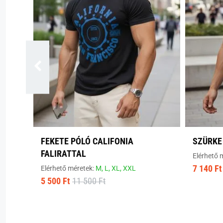
FEKETE PÓLÓ CALIFONIA
SZÜRKE
FALIRATTAL
Elérhető 
7 140 Ft
Elérhető méretek:
M,
L,
XL,
XXL
5 500 Ft
11 500 Ft