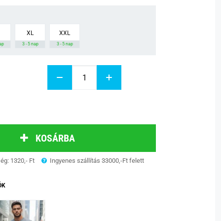
XL
XXL
nap
3 - 5 nap
3 - 5 nap
KOSÁRBA
ség: 1320,- Ft
Ingyenes szállítás 33000,-Ft felett
ÓK