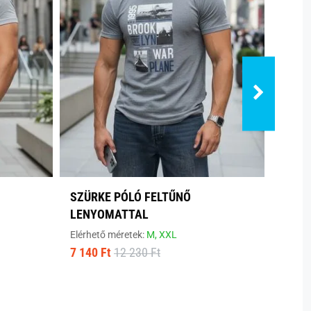
SZÜRKE PÓLÓ FELTŰNŐ
FEHÉ
LENYOMATTAL
TSPT
Elérhető méretek:
M,
XXL
Elérhe
7 140 Ft
12 230 Ft
3 810