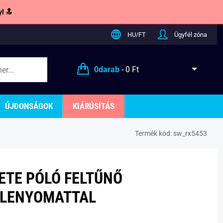
l 🔝
HU/FT
Ügyfél zóna
0
darab
-
0 Ft
ÚJDONSÁGOK
KIÁRÚSÍTÁS
Termék kód:
sw_rx5453
ETE PÓLÓ FELTŰNŐ
LENYOMATTAL