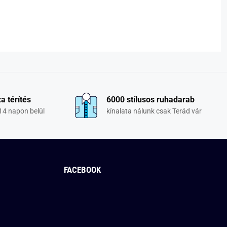
a térítés
6000 stílusos ruhadarab
14 napon belül
kínalata nálunk csak Terád vár
FACEBOOK