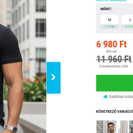
MÉRET:
M
L
3 - 5 nap
3 - 5 
6 980 Ft
ÁFA-val
11 960 Ft
A kedvezmény előtt
Szállítási költ
KÖVETKEZŐ VARIÁCI