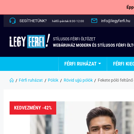
Épp
SEGÍTHETÜNK?
info@legyferfi.hu
hétfő-péntek 8:00-12:00
STÍLUSOS FÉRFI ÖLTÖZET
WEBÁRUHÁZ MODERN ÉS STÍLUSOS FÉRFI ÖL
FÉRFI RUHÁZAT
FÉRFI KIE
Férfi ruházat
Pólók
Rövid ujjú pólók
Fekete póló feltűnő
KEDVEZMÉNY -42%