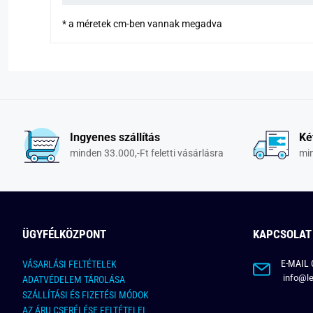
* a méretek cm-ben vannak megadva
Ingyenes szállítás
Ké
minden 33.000,-Ft feletti vásárlásra
min
ÜGYFÉLKÖZPONT
KAPCSOLAT
E-MAIL 
VÁSARLÁSI FELTÉTELEK
info@le
ADATVÉDELEM TÁROLÁSA
SZÁLLÍTÁSI ÉS FIZETÉSI MÓDOK
AZ ÁRU CSERÉLÉSE FELTÉTELEI