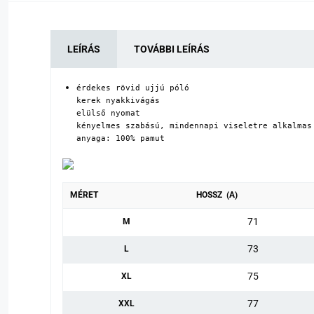
LEÍRÁS
TOVÁBBI LEÍRÁS
érdekes rövid ujjú póló

kerek nyakkivágás

elülső nyomat

kényelmes szabású, mindennapi viseletre alkalmas

anyaga: 100% pamut
MÉRET
HOSSZ (A)
71
M
73
L
75
XL
77
XXL