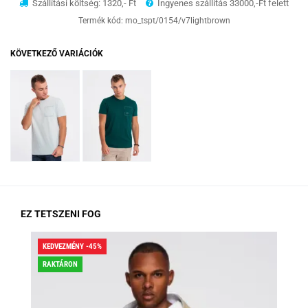
Szállítási költség: 1320,- Ft
Ingyenes szállítás 33000,-Ft felett
Termék kód:
mo_tspt/0154/v7lightbrown
KÖVETKEZŐ VARIÁCIÓK
EZ TETSZENI FOG
KEDVEZMÉNY -45%
KED
RAKTÁRON
RA