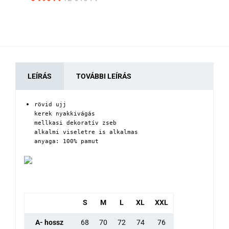
LEÍRÁS
TOVÁBBI LEÍRÁS
rövid ujj

kerek nyakkivágás

mellkasi dekoratív zseb

alkalmi viseletre is alkalmas

anyaga: 100% pamut
S
M
L
XL
XXL
A- hossz
68
70
72
74
76