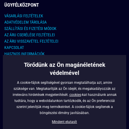
ÜGYFÉLKÖZPONT
VÁSARLÁSI FELTÉTELEK
ADATVÉDELEM TÁROLÁSA
SZÁLLÍTÁSI ÉS FIZETÉSI MÓDOK
AZ ÁRU CSERÉLÉSE FELTÉTELEI
AZ ÁRU VISSZAVÉTEL FELTÉTELEI
KAPCSOLAT
HASZNOS INFORMÁCIÓK
Törődünk az Ön magánéletének
KAPCSOLAT
védelmével
E-MAIL CÍM:
info@legyferfi.hu
A cookie-fájlok segítségével gyorsan megtalálhatja azt, amire
szüksége van. Megtakarítják az Ön idejét, és megakadályozzák az
FONTOS INFORMÁCIÓK
irreleváns hirdetések megjelenítését.
cookies
-kat használunk annak
tudtára, hogy a weboldalunkon tartózkodik, és az Ön preferenciái
RÓLUNK
szerint jelenítjük meg termékeinket. A cookie-fájlok segítenek a
BLOG
böngészési élmény javításában.
FACEBOOK
Mindent elutasít