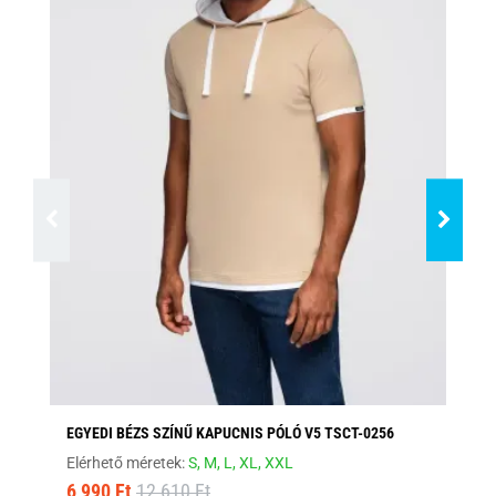
EGYEDI BÉZS SZÍNŰ KAPUCNIS PÓLÓ V5 TSCT-0256
FE
Elérhető méretek:
S,
M,
L,
XL,
XXL
Elé
6 990 Ft
12 610 Ft
8 