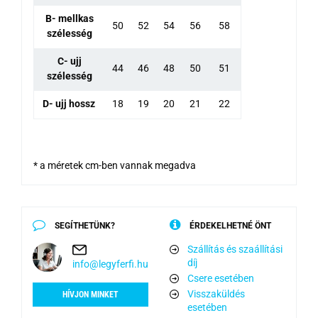
B- mellkas
50
52
54
56
58
szélesség
C- ujj
44
46
48
50
51
szélesség
D- ujj hossz
18
19
20
21
22
* a méretek cm-ben vannak megadva
SEGÍTHETÜNK?
ÉRDEKELHETNÉ ÖNT
Szállítás és szaállítási
díj
info@legyferfi.hu
Csere esetében
Visszaküldés
HÍVJON MINKET
esetében