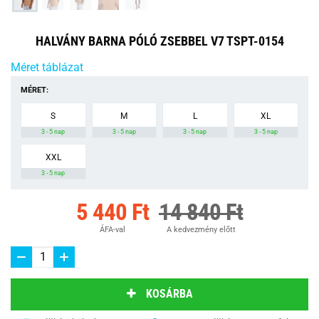
HALVÁNY BARNA PÓLÓ ZSEBBEL V7 TSPT-0154
Méret táblázat
MÉRET:
S
M
L
XL
3 - 5 nap
3 - 5 nap
3 - 5 nap
3 - 5 nap
XXL
3 - 5 nap
5 440 Ft
14 840 Ft
ÁFA-val
A kedvezmény előtt
KOSÁRBA