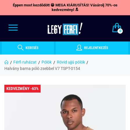
Éppen most kezdődött 😁 MEGA KIÁRUSÍTÁS! Vásárolj 70%-os
kedvezményl 🔝
0
KERESÉS
BEJELENTKEZÉS
Férfi ruházat
Pólók
Rövid ujjú pólók
Halvány barna póló zsebbel V7 TSPT-0154
KEDVEZMÉNY -63%