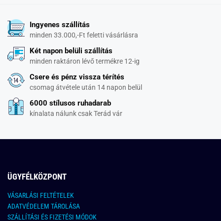
Ingyenes szállítás
minden 33.000,-Ft feletti vásárlásra
Két napon belüli szállítás
minden raktáron lévő termékre 12-ig
Csere és pénz vissza térítés
csomag átvétele után 14 napon belül
6000 stílusos ruhadarab
kínalata nálunk csak Terád vár
ÜGYFÉLKÖZPONT
VÁSARLÁSI FELTÉTELEK
ADATVÉDELEM TÁROLÁSA
SZÁLLÍTÁSI ÉS FIZETÉSI MÓDOK