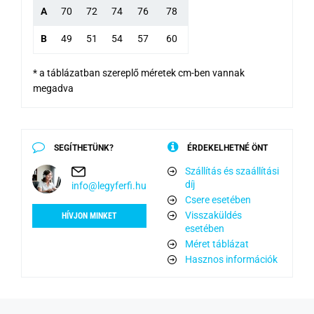
A
70
72
74
76
78
B
49
51
54
57
60
* a táblázatban szereplő méretek cm-ben vannak
megadva
SEGÍTHETÜNK?
ÉRDEKELHETNÉ ÖNT
Szállítás és szaállítási
díj
info@legyferfi.hu
Csere esetében
Visszaküldés
HÍVJON MINKET
esetében
Méret táblázat
Hasznos információk