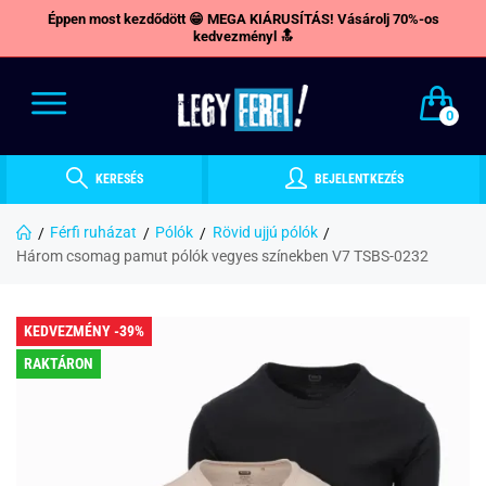
Éppen most kezdődött 😁 MEGA KIÁRUSÍTÁS! Vásárolj 70%-os
kedvezményl 🔝
0
KERESÉS
BEJELENTKEZÉS
Férfi ruházat
Pólók
Rövid ujjú pólók
Három csomag pamut pólók vegyes színekben V7 TSBS-0232
KEDVEZMÉNY -39%
RAKTÁRON