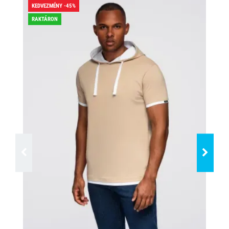
KEDVEZMÉNY -45%
KED
RAKTÁRON
RA