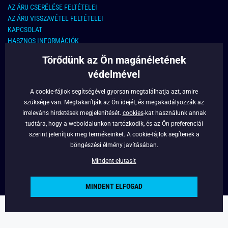
AZ ÁRU CSERÉLÉSE FELTÉTELEI
AZ ÁRU VISSZAVÉTEL FELTÉTELEI
KAPCSOLAT
HASZNOS INFORMÁCIÓK
Törődünk az Ön magánéletének
KAPCSOLAT
védelmével
E-MAIL CÍM:
info@legyferfi.hu
A cookie-fájlok segítségével gyorsan megtalálhatja azt, amire
szüksége van. Megtakarítják az Ön idejét, és megakadályozzák az
FONTOS INFORMÁCIÓK
irreleváns hirdetések megjelenítését.
cookies
-kat használunk annak
tudtára, hogy a weboldalunkon tartózkodik, és az Ön preferenciái
RÓLUNK
szerint jelenítjük meg termékeinket. A cookie-fájlok segítenek a
BLOG
böngészési élmény javításában.
FACEBOOK
Mindent elutasít
MINDENT ELFOGAD
Copyright © 2022 - Legyferfi.hu
Powered by
Simplia.cz
.