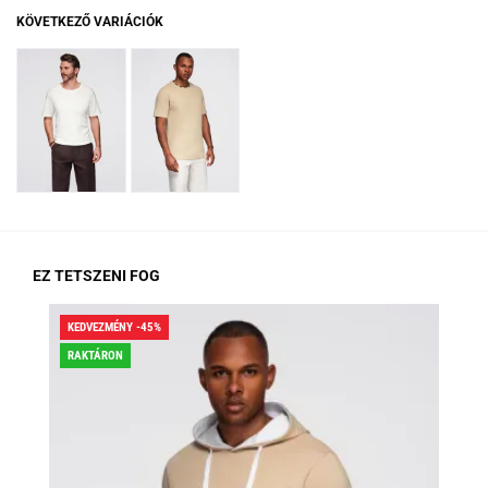
KÖVETKEZŐ VARIÁCIÓK
EZ TETSZENI FOG
KEDVEZMÉNY -45%
KED
RAKTÁRON
RA