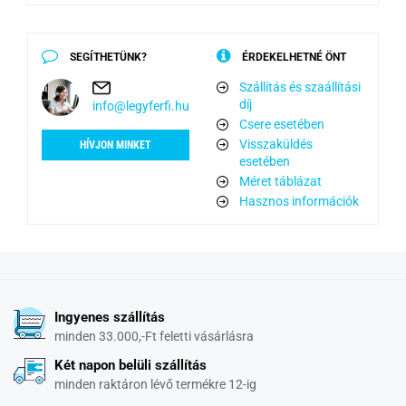
SEGÍTHETÜNK?
ÉRDEKELHETNÉ ÖNT
Szállítás és szaállítási
díj
info@legyferfi.hu
Csere esetében
Visszaküldés
HÍVJON MINKET
esetében
Méret táblázat
Hasznos információk
Ingyenes szállítás
minden 33.000,-Ft feletti vásárlásra
Két napon belüli szállítás
minden raktáron lévő termékre 12-ig