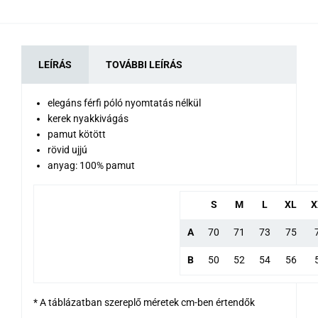
LEÍRÁS
TOVÁBBI LEÍRÁS
elegáns férfi póló nyomtatás nélkül
kerek nyakkivágás
pamut kötött
rövid ujjú
anyag: 100% pamut
S
M
L
XL
X
A
70
71
73
75
B
50
52
54
56
* A táblázatban szereplő méretek cm-ben értendők