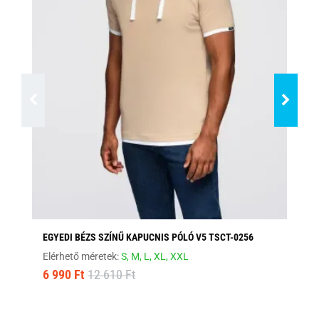
EGYEDI BÉZS SZÍNŰ KAPUCNIS PÓLÓ V5 TSCT-0256
FE
Elérhető méretek:
S,
M,
L,
XL,
XXL
Elé
6 990 Ft
12 610 Ft
8 