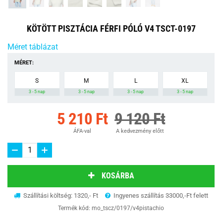
KÖTÖTT PISZTÁCIA FÉRFI PÓLÓ V4 TSCT-0197
Méret táblázat
MÉRET:
S
M
L
XL
3 - 5 nap
3 - 5 nap
3 - 5 nap
3 - 5 nap
5 210 Ft
9 120 Ft
ÁFA-val
A kedvezmény előtt
KOSÁRBA
Szállítási költség: 1320,- Ft
Ingyenes szállítás 33000,-Ft felett
Termék kód:
mo_tscz/0197/v4pistachio