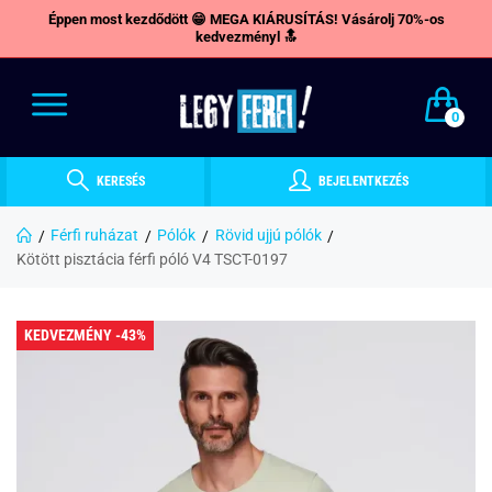
Éppen most kezdődött 😁 MEGA KIÁRUSÍTÁS! Vásárolj 70%-os
kedvezményl 🔝
0
KERESÉS
BEJELENTKEZÉS
Férfi ruházat
Pólók
Rövid ujjú pólók
Kötött pisztácia férfi póló V4 TSCT-0197
KEDVEZMÉNY -43%