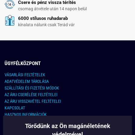
Csere és pénz vissza térítés
csomag átvétele után 14 napon belül
6000 stílusos ruhadarab
kínalata nálunk csak Terád vár
ÜGYFÉLKÖZPONT
VÁSARLÁSI FELTÉTELEK
ADATVÉDELEM TÁROLÁSA
SZÁLLÍTÁSI ÉS FIZETÉSI MÓDOK
AZ ÁRU CSERÉLÉSE FELTÉTELEI
AZ ÁRU VISSZAVÉTEL FELTÉTELEI
KAPCSOLAT
HASZNOS INFORMÁCIÓK
Törődünk az Ön magánéletének
KAPCSOLAT
védelmével