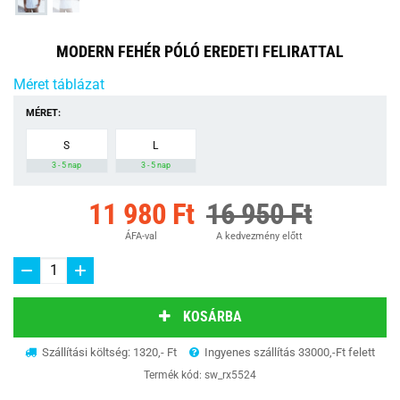
MODERN FEHÉR PÓLÓ EREDETI FELIRATTAL
Méret táblázat
MÉRET:
S
L
3 - 5 nap
3 - 5 nap
11 980 Ft
16 950 Ft
ÁFA-val
A kedvezmény előtt
KOSÁRBA
Szállítási költség: 1320,- Ft
Ingyenes szállítás 33000,-Ft felett
Termék kód:
sw_rx5524