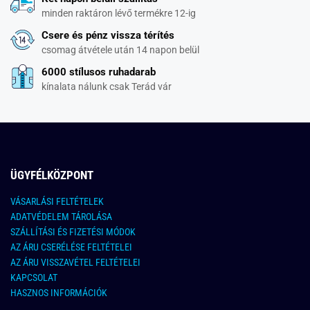
minden raktáron lévő termékre 12-ig
Csere és pénz vissza térítés
csomag átvétele után 14 napon belül
6000 stílusos ruhadarab
kínalata nálunk csak Terád vár
ÜGYFÉLKÖZPONT
VÁSARLÁSI FELTÉTELEK
ADATVÉDELEM TÁROLÁSA
SZÁLLÍTÁSI ÉS FIZETÉSI MÓDOK
AZ ÁRU CSERÉLÉSE FELTÉTELEI
AZ ÁRU VISSZAVÉTEL FELTÉTELEI
KAPCSOLAT
HASZNOS INFORMÁCIÓK