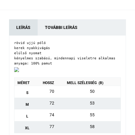
LEÍRÁS
TOVÁBBI LEÍRÁS
rövid ujjú póló

kerek nyakkivágás

elülső nyomat

kényelmes szabású, mindennapi viseletre alkalmas

anyaga: 100% pamut
MÉRET
HOSSZ
MELL SZÉLESSÉG (B)
70
50
S
72
53
M
74
55
L
77
58
XL