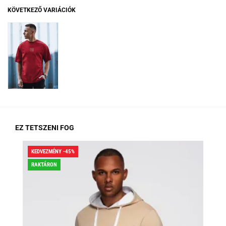
KÖVETKEZŐ VARIÁCIÓK
EZ TETSZENI FOG
KEDVEZMÉNY -45%
KED
RAKTÁRON
RA