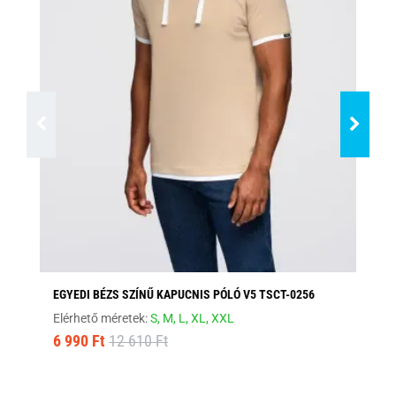
EGYEDI BÉZS SZÍNŰ KAPUCNIS PÓLÓ V5 TSCT-0256
FE
Elérhető méretek:
S,
M,
L,
XL,
XXL
Elé
6 990 Ft
12 610 Ft
8 