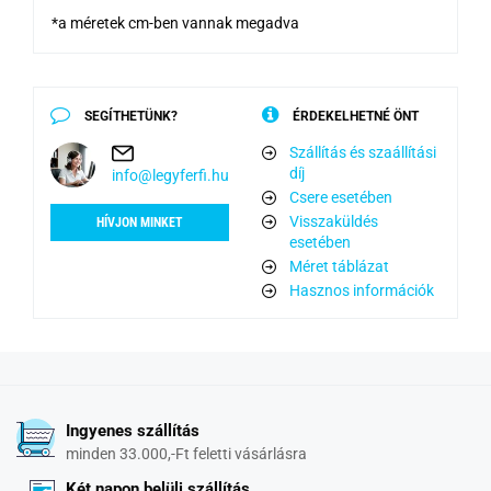
*a méretek cm-ben vannak megadva
SEGÍTHETÜNK?
ÉRDEKELHETNÉ ÖNT
Szállítás és szaállítási
díj
info@legyferfi.hu
Csere esetében
Visszaküldés
HÍVJON MINKET
esetében
Méret táblázat
Hasznos információk
Ingyenes szállítás
minden 33.000,-Ft feletti vásárlásra
Két napon belüli szállítás