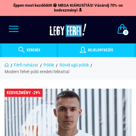
Éppen most kezdődött 😁 MEGA KIÁRUSÍTÁS! Vásárolj 70%-os
kedvezményl 🔝
0
KERESÉS
BEJELENTKEZÉS
Férfi ruházat
Pólók
Rövid ujjú pólók
Modern fehér póló eredeti felirattal
KEDVEZMÉNY -29%