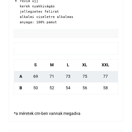
rövid ujj

kerek nyakkivágás

jellegzetes felirat

alkalmi viseletre alkalmas

anyaga: 100% pamut
S
M
L
XL
XXL
A
69
71
73
75
77
B
50
52
54
56
58
*a méretek cm-ben vannak megadva