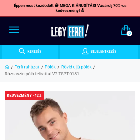
Éppen most kezdődött 😁 MEGA KIÁRUSÍTÁS! Vásárolj 70%-os
kedvezményl 🔝
0
KERESÉS
BEJELENTKEZÉS
Férfi ruházat
Pólók
Rövid ujjú pólók
Rózsaszín póló felirattal V2 TSPT-0131
KEDVEZMÉNY -42%