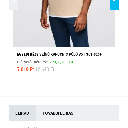
EGYEDI BÉZS SZÍNŰ KAPUCNIS PÓLÓ V5 TSCT-0256
FE
Elérhető méretek:
S,
M,
L,
XL,
XXL
Elé
7 010 Ft
12 640 Ft
8 
LEÍRÁS
TOVÁBBI LEÍRÁS