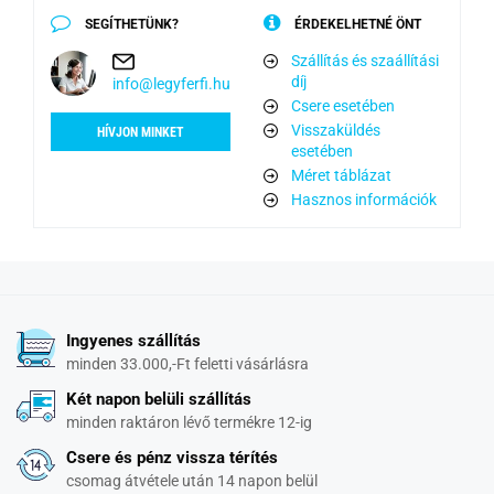
SEGÍTHETÜNK?
ÉRDEKELHETNÉ ÖNT
Szállítás és szaállítási
díj
info@legyferfi.hu
Csere esetében
Visszaküldés
HÍVJON MINKET
esetében
Méret táblázat
Hasznos információk
Ingyenes szállítás
minden 33.000,-Ft feletti vásárlásra
Két napon belüli szállítás
minden raktáron lévő termékre 12-ig
Csere és pénz vissza térítés
csomag átvétele után 14 napon belül