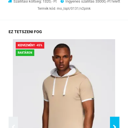
Szállítási költség: 1320,- Ft
Ingyenes szállítás 33000,-Ft felett
Termék kód:
mo_tspt/0131/v2pink
EZ TETSZENI FOG
KEDVEZMÉNY -45%
KED
RAKTÁRON
RA