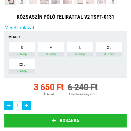
RÓZSASZÍN PÓLÓ FELIRATTAL V2 TSPT-0131
Méret táblázat
MÉRET:
S
M
L
XL
3 - 5 nap
3 - 5 nap
3 - 5 nap
3 - 5 nap
XXL
3 - 5 nap
3 650 Ft
6 240 Ft
ÁFA-val
A kedvezmény előtt
KOSÁRBA