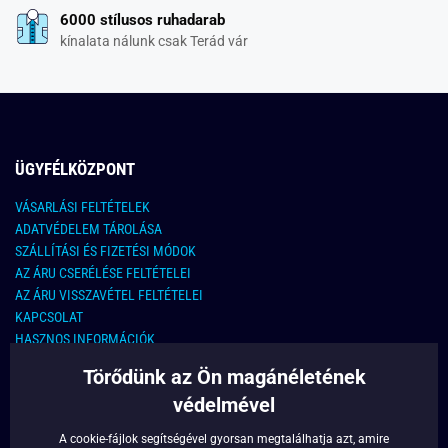
6000 stílusos ruhadarab
kínalata nálunk csak Terád vár
ÜGYFÉLKÖZPONT
VÁSARLÁSI FELTÉTELEK
ADATVÉDELEM TÁROLÁSA
SZÁLLÍTÁSI ÉS FIZETÉSI MÓDOK
AZ ÁRU CSERÉLÉSE FELTÉTELEI
AZ ÁRU VISSZAVÉTEL FELTÉTELEI
KAPCSOLAT
HASZNOS INFORMÁCIÓK
Törődünk az Ön magánéletének
KAPCSOLAT
védelmével
E-MAIL CÍM:
info@legyferfi.hu
A cookie-fájlok segítségével gyorsan megtalálhatja azt, amire