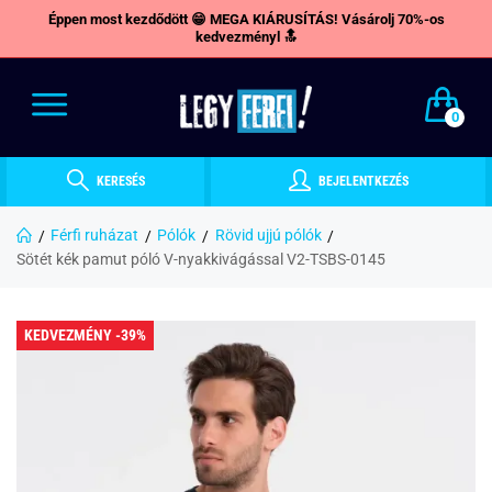
Éppen most kezdődött 😁 MEGA KIÁRUSÍTÁS! Vásárolj 70%-os
kedvezményl 🔝
0
KERESÉS
BEJELENTKEZÉS
Férfi ruházat
Pólók
Rövid ujjú pólók
Sötét kék pamut póló V-nyakkivágással V2-TSBS-0145
KEDVEZMÉNY -39%