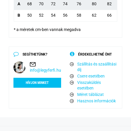
A
68
70
72
74
76
80
82
B
50
52
54
56
58
62
66
* a méretek cm-ben vannak megadva
SEGÍTHETÜNK?
ÉRDEKELHETNÉ ÖNT
Szállítás és szaállítási
díj
info@legyferfi.hu
Csere esetében
Visszaküldés
HÍVJON MINKET
esetében
Méret táblázat
Hasznos információk