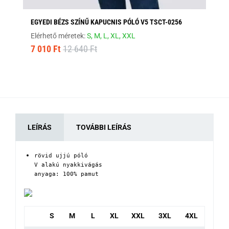
EGYEDI BÉZS SZÍNŰ KAPUCNIS PÓLÓ V5 TSCT-0256
FE
Elérhető méretek:
S,
M,
L,
XL,
XXL
Elé
7 010 Ft
12 640 Ft
8 
LEÍRÁS
TOVÁBBI LEÍRÁS
rövid ujjú póló

V alakú nyakkivágás

anyaga: 100% pamut
S
M
L
XL
XXL
3XL
4XL