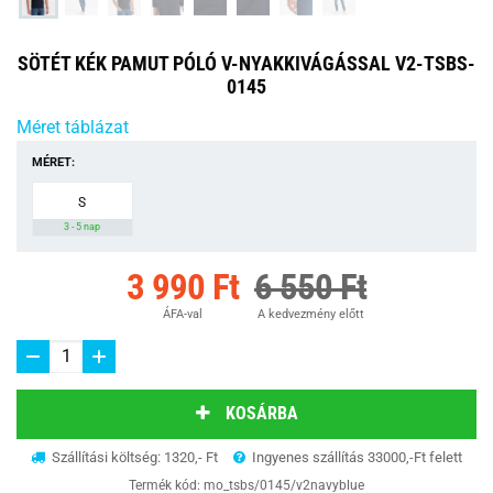
SÖTÉT KÉK PAMUT PÓLÓ V-NYAKKIVÁGÁSSAL V2-TSBS-
0145
Méret táblázat
MÉRET:
S
3 - 5 nap
3 990 Ft
6 550 Ft
ÁFA-val
A kedvezmény előtt
KOSÁRBA
Szállítási költség: 1320,- Ft
Ingyenes szállítás 33000,-Ft felett
Termék kód:
mo_tsbs/0145/v2navyblue