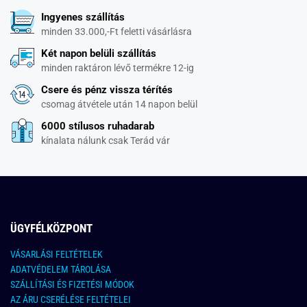
Ingyenes szállítás
minden 33.000,-Ft feletti vásárlásra
Két napon belüli szállítás
minden raktáron lévő termékre 12-ig
Csere és pénz vissza térítés
csomag átvétele után 14 napon belül
6000 stílusos ruhadarab
kínalata nálunk csak Terád vár
ÜGYFÉLKÖZPONT
VÁSARLÁSI FELTÉTELEK
ADATVÉDELEM TÁROLÁSA
SZÁLLÍTÁSI ÉS FIZETÉSI MÓDOK
AZ ÁRU CSERÉLÉSE FELTÉTELEI