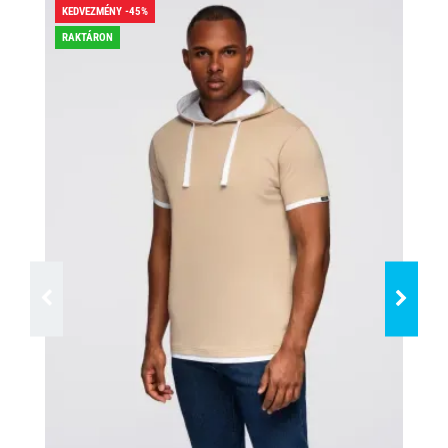
KEDVEZMÉNY -45%
KED
RAKTÁRON
RA