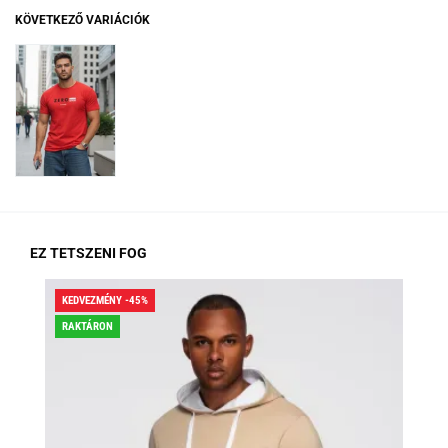
KÖVETKEZŐ VARIÁCIÓK
EZ TETSZENI FOG
KEDVEZMÉNY -45%
KED
RAKTÁRON
RA