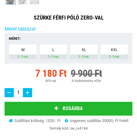
SZÜRKE FÉRFI PÓLÓ ZERO-VAL
Méret táblázat
MÉRET:
M
L
XL
XXL
3 - 5 nap
3 - 5 nap
3 - 5 nap
3 - 5 nap
7 180 Ft
9 900 Ft
ÁFA-val
A kedvezmény előtt
KOSÁRBA
Szállítási költség: 1320,- Ft
Ingyenes szállítás 33000,-Ft felett
Termék kód:
sw_rx4744