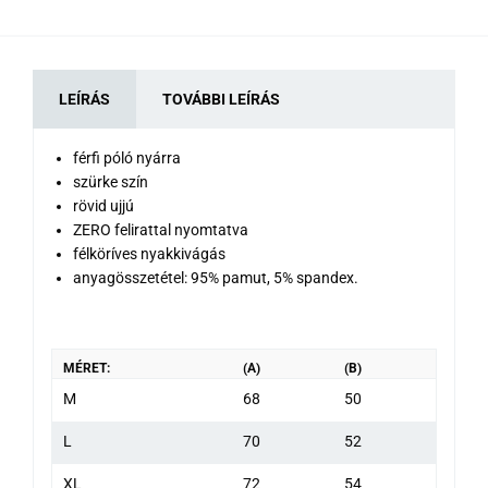
LEÍRÁS
TOVÁBBI LEÍRÁS
férfi póló nyárra
szürke szín
rövid ujjú
ZERO felirattal nyomtatva
félköríves nyakkivágás
anyagösszetétel: 95% pamut, 5% spandex.
MÉRET:
(A)
(B)
M
68
50
L
70
52
XL
72
54