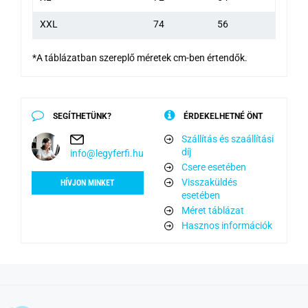
XXL
74
56
*A táblázatban szereplő méretek cm-ben értendők.
SEGÍTHETÜNK?
ÉRDEKELHETNÉ ÖNT
Szállítás és szaállítási
díj
info@legyferfi.hu
Csere esetében
Visszaküldés
HÍVJON MINKET
esetében
Méret táblázat
Hasznos információk