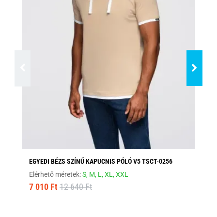
EGYEDI BÉZS SZÍNŰ KAPUCNIS PÓLÓ V5 TSCT-0256
FE
Elérhető méretek:
S,
M,
L,
XL,
XXL
Elé
7 010 Ft
12 640 Ft
8 