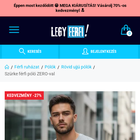
Éppen most kezdődött 😁 MEGA KIÁRUSÍTÁS! Vásárolj 70%-os
kedvezményl 🔝
0
KERESÉS
BEJELENTKEZÉS
Férfi ruházat
Pólók
Rövid ujjú pólók
Szürke férfi póló ZERO-val
KEDVEZMÉNY -27%