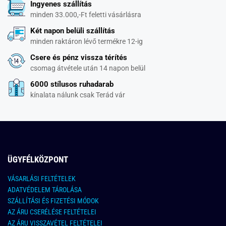
Ingyenes szállítás
minden 33.000,-Ft feletti vásárlásra
Két napon belüli szállítás
minden raktáron lévő termékre 12-ig
Csere és pénz vissza térítés
csomag átvétele után 14 napon belül
6000 stílusos ruhadarab
kínalata nálunk csak Terád vár
ÜGYFÉLKÖZPONT
VÁSARLÁSI FELTÉTELEK
ADATVÉDELEM TÁROLÁSA
SZÁLLÍTÁSI ÉS FIZETÉSI MÓDOK
AZ ÁRU CSERÉLÉSE FELTÉTELEI
AZ ÁRU VISSZAVÉTEL FELTÉTELEI