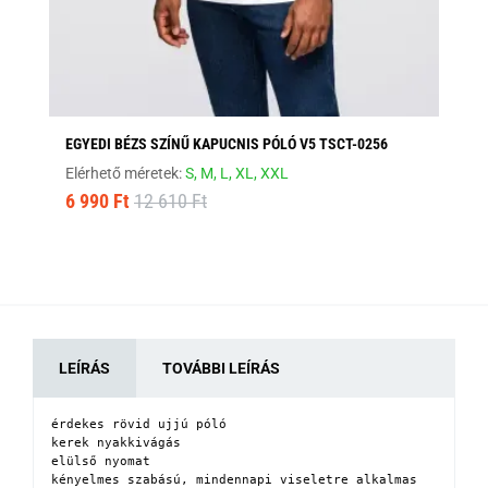
EGYEDI BÉZS SZÍNŰ KAPUCNIS PÓLÓ V5 TSCT-0256
FE
Elérhető méretek:
S,
M,
L,
XL,
XXL
Elé
6 990 Ft
12 610 Ft
8 
LEÍRÁS
TOVÁBBI LEÍRÁS
érdekes rövid ujjú póló

kerek nyakkivágás

elülső nyomat

kényelmes szabású, mindennapi viseletre alkalmas
