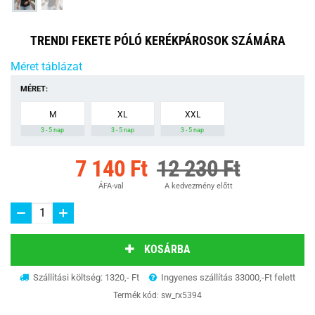
TRENDI FEKETE PÓLÓ KERÉKPÁROSOK SZÁMÁRA
Méret táblázat
MÉRET:
M
XL
XXL
3 - 5 nap
3 - 5 nap
3 - 5 nap
7 140 Ft
12 230 Ft
ÁFA-val
A kedvezmény előtt
KOSÁRBA
Szállítási költség: 1320,- Ft
Ingyenes szállítás 33000,-Ft felett
Termék kód:
sw_rx5394