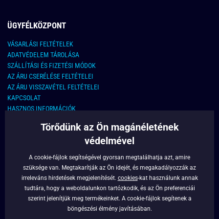
ÜGYFÉLKÖZPONT
VÁSARLÁSI FELTÉTELEK
ADATVÉDELEM TÁROLÁSA
SZÁLLÍTÁSI ÉS FIZETÉSI MÓDOK
AZ ÁRU CSERÉLÉSE FELTÉTELEI
AZ ÁRU VISSZAVÉTEL FELTÉTELEI
KAPCSOLAT
HASZNOS INFORMÁCIÓK
Törődünk az Ön magánéletének
KAPCSOLAT
védelmével
E-MAIL CÍM:
info@legyferfi.hu
A cookie-fájlok segítségével gyorsan megtalálhatja azt, amire
szüksége van. Megtakarítják az Ön idejét, és megakadályozzák az
FONTOS INFORMÁCIÓK
irreleváns hirdetések megjelenítését.
cookies
-kat használunk annak
tudtára, hogy a weboldalunkon tartózkodik, és az Ön preferenciái
RÓLUNK
szerint jelenítjük meg termékeinket. A cookie-fájlok segítenek a
BLOG
böngészési élmény javításában.