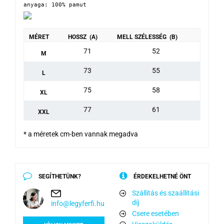
anyaga: 100% pamut
MÉRET
HOSSZ (A)
MELL SZÉLESSÉG (B)
71
52
M
73
55
L
75
58
XL
77
61
XXL
* a méretek cm-ben vannak megadva
SEGÍTHETÜNK?
ÉRDEKELHETNÉ ÖNT
Szállítás és szaállítási
díj
info@legyferfi.hu
Csere esetében