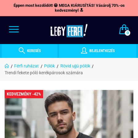
Éppen most kezdődött 😁 MEGA KIÁRUSÍTÁS! Vásárolj 70%-os
kedvezményl 🔝
0
KERESÉS
BEJELENTKEZÉS
Férfi ruházat
Pólók
Rövid ujjú pólók
Trendi fekete póló kerékpárosok számára
KEDVEZMÉNY -42%