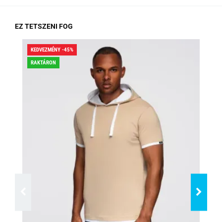
EZ TETSZENI FOG
KEDVEZMÉNY -45%
KED
RAKTÁRON
RA