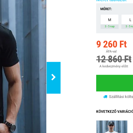
MÉRET:
M
L
3 - 5 nap
3 - 5 
9 260 Ft
ÁFA-val
12 860 Ft
A kedvezmény előtt
Szállítási költ
KÖVETKEZŐ VARIÁCI