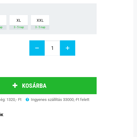
XL
XXL
nap
3 - 5 nap
3 - 5 nap
KOSÁRBA
ség: 1320,- Ft
Ingyenes szállítás 33000,-Ft felett
ÓK