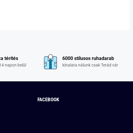
a térítés
6000 stílusos ruhadarab
14 napon belül
kínalata nálunk csak Terád vár
FACEBOOK