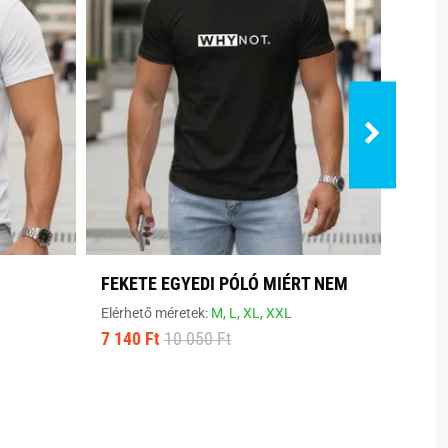
FEKETE EGYEDI PÓLÓ MIÉRT NEM
MODE
Elérhető méretek:
M,
L,
XL,
XXL
Elérhe
7 140 Ft
10 050 Ft
8 800