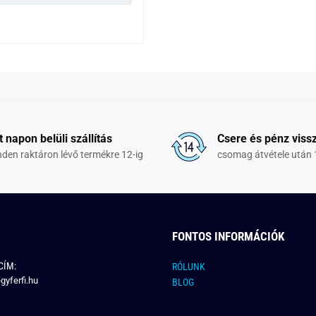
t napon belüli szállítás
Csere és pénz vissz
den raktáron lévő termékre 12-ig
csomag átvétele után 
FONTOS INFORMÁCIÓK
CÍM:
RÓLUNK
gyferfi.hu
BLOG