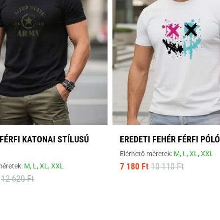
FÉRFI KATONAI STÍLUSÚ
EREDETI FEHÉR FÉRFI PÓLÓ
Elérhető méretek:
M,
L,
XL,
XXL
7 180 Ft
10 110 Ft
méretek:
M,
L,
XL,
XXL
12 620 Ft