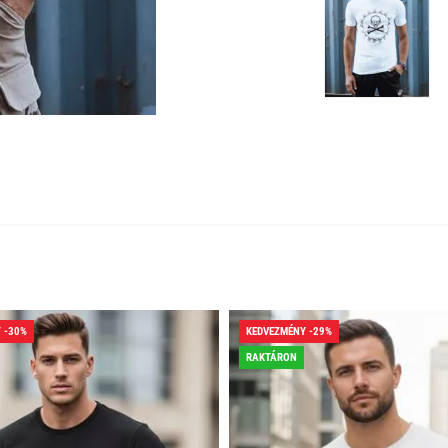
 -30%
KEDVEZMÉNY -29%
RAKTÁRON