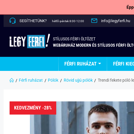
Épp
SEGÍTHETÜNK?
info@legyferfi.hu
hétfő-péntek 8:00-12:00
STÍLUSOS FÉRFI ÖLTÖZET
WEBÁRUHÁZ MODERN ÉS STÍLUSOS FÉRFI ÖL
FÉRFI RUHÁZAT
FÉRFI KIE
Férfi ruházat
Pólók
Rövid ujjú pólók
Trendi fekete póló 
KEDVEZMÉNY -28%