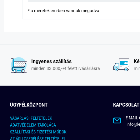
* a méretek cm-ben vannak megadva
Ingyenes szállítás
Ké
minden 33.000,-Ft feletti vásárlásra
min
ÜGYFÉLKÖZPONT
KAPCSOLAT
E-MAIL 
VÁSARLÁSI FELTÉTELEK
info@le
ADATVÉDELEM TÁROLÁSA
SZÁLLÍTÁSI ÉS FIZETÉSI MÓDOK
AZ ÁRU CSERÉLÉSE FELTÉTELEI