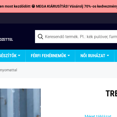
en most kezdődött 😁 MEGA KIÁRUSÍTÁS! Vásárolj 70%-os kedvezmény
TOZETTEL
GÉSZÍTŐK
FÉRFI FEHÉRNEMŰK
NŐI RUHÁZAT
lenyomattal
TR
Méret táblázat