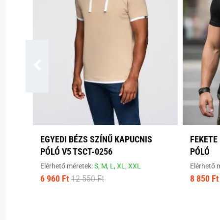
EGYEDI BÉZS SZÍNŰ KAPUCNIS
FEKETE 
PÓLÓ V5 TSCT-0256
PÓLÓ
Elérhető méretek:
S,
M,
L,
XL,
XXL
Elérhető 
6 960 Ft
12 550 Ft
8 850 Ft