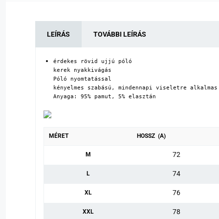
LEÍRÁS
TOVÁBBI LEÍRÁS
érdekes rövid ujjú póló

kerek nyakkivágás

Póló nyomtatással

kényelmes szabású, mindennapi viseletre alkalmas

Anyaga: 95% pamut, 5% elasztán
MÉRET
HOSSZ (A)
72
M
74
L
76
XL
78
XXL