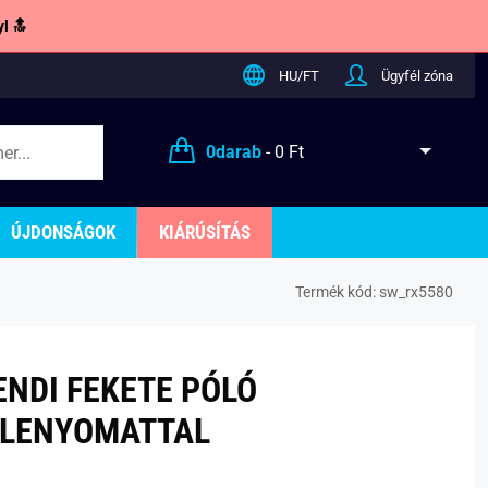
l 🔝
HU/FT
Ügyfél zóna
0
darab
-
0 Ft
ÚJDONSÁGOK
KIÁRÚSÍTÁS
Termék kód:
sw_rx5580
ENDI FEKETE PÓLÓ
LENYOMATTAL