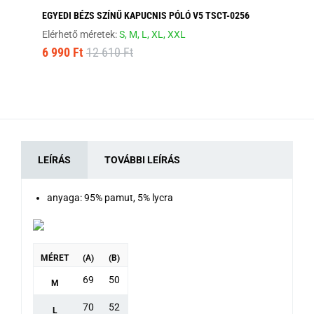
EGYEDI BÉZS SZÍNŰ KAPUCNIS PÓLÓ V5 TSCT-0256
FE
Elérhető méretek:
S,
M,
L,
XL,
XXL
Elé
6 990 Ft
12 610 Ft
8 
LEÍRÁS
TOVÁBBI LEÍRÁS
anyaga: 95% pamut, 5% lycra
MÉRET
(A)
(B)
69
50
M
70
52
L