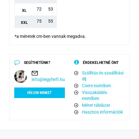
72
53
XL
75
55
XXL
*a méretek cm-ben vannak megadva.
SEGÍTHETÜNK?
ÉRDEKELHETNÉ ÖNT
Szállítás és szaállítási
díj
info@legyferfi.hu
Csere esetében
Visszaküldés
HÍVJON MINKET
esetében
Méret táblázat
Hasznos információk