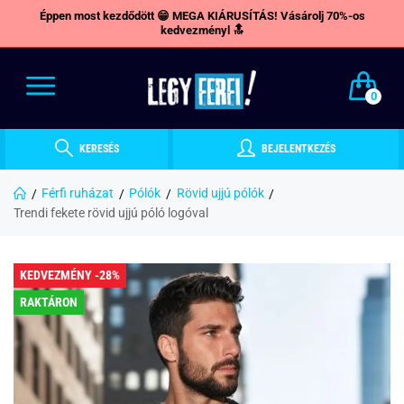
Éppen most kezdődött 😁 MEGA KIÁRUSÍTÁS! Vásárolj 70%-os
kedvezményl 🔝
0
KERESÉS
BEJELENTKEZÉS
Férfi ruházat
Pólók
Rövid ujjú pólók
Trendi fekete rövid ujjú póló logóval
KEDVEZMÉNY -28%
RAKTÁRON