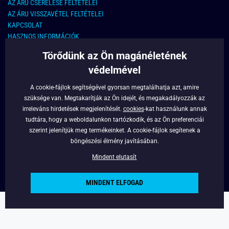
AZ ÁRU CSERÉLÉSE FELTÉTELEI
AZ ÁRU VISSZAVÉTEL FELTÉTELEI
KAPCSOLAT
HASZNOS INFORMÁCIÓK
Törődünk az Ön magánéletének
KAPCSOLAT
védelmével
E-MAIL CÍM:
info@legyferfi.hu
A cookie-fájlok segítségével gyorsan megtalálhatja azt, amire
szüksége van. Megtakarítják az Ön idejét, és megakadályozzák az
FONTOS INFORMÁCIÓK
irreleváns hirdetések megjelenítését.
cookies
-kat használunk annak
tudtára, hogy a weboldalunkon tartózkodik, és az Ön preferenciái
RÓLUNK
szerint jelenítjük meg termékeinket. A cookie-fájlok segítenek a
BLOG
böngészési élmény javításában.
FACEBOOK
Mindent elutasít
MINDENT ELFOGAD
Copyright © 2022 - Legyferfi.hu
Powered by
Simplia.cz
.