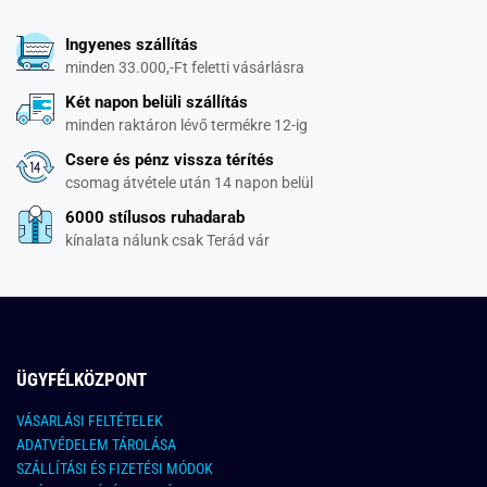
Ingyenes szállítás
minden 33.000,-Ft feletti vásárlásra
Két napon belüli szállítás
minden raktáron lévő termékre 12-ig
Csere és pénz vissza térítés
csomag átvétele után 14 napon belül
6000 stílusos ruhadarab
kínalata nálunk csak Terád vár
ÜGYFÉLKÖZPONT
VÁSARLÁSI FELTÉTELEK
ADATVÉDELEM TÁROLÁSA
SZÁLLÍTÁSI ÉS FIZETÉSI MÓDOK