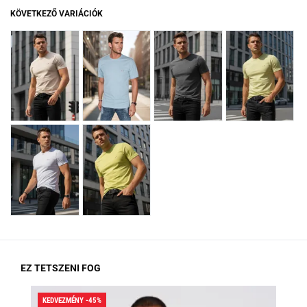
KÖVETKEZŐ VARIÁCIÓK
EZ TETSZENI FOG
KEDVEZMÉNY -45%
KED