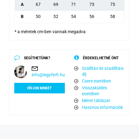
A
67
69
71
73
75
B
50
52
54
56
58
* a méretek cm-ben vannak megadva
SEGÍTHETÜNK?
ÉRDEKELHETNÉ ÖNT
Szállítás és szaállítási
díj
info@legyferfi.hu
Csere esetében
Visszaküldés
HÍVJON MINKET
esetében
Méret táblázat
Hasznos információk