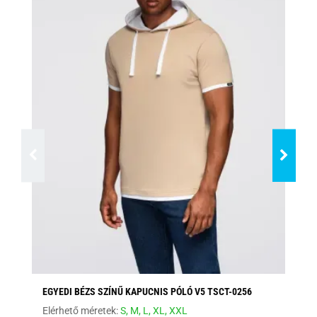
EGYEDI BÉZS SZÍNŰ KAPUCNIS PÓLÓ V5 TSCT-0256
FE
Elérhető méretek:
S,
M,
L,
XL,
XXL
Elé