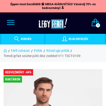
Éppen most kezdődött 😁 MEGA KIÁRUSÍTÁS! Vásárolj 70%-os
kedvezményl 🔝
0
KERESÉS
BEJELENTKEZÉS
Férfi ruházat
Pólók
Rövid ujjú pólók
Trendi grfait szürke póló dísz zsebbel V11 TSCT-0109
KEDVEZMÉNY -44%
RAKTÁRON