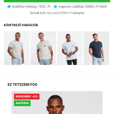
Szállítási költség: 1320,- Ft
Ingyenes szállítás 33000,-Ft felett
Termék kód:
mo_tsct/0109/v11darkgrey
KÖVETKEZŐ VARIÁCIÓK
EZ TETSZENI FOG
KEDVEZMÉNY -45%
KED
RAKTÁRON
RA