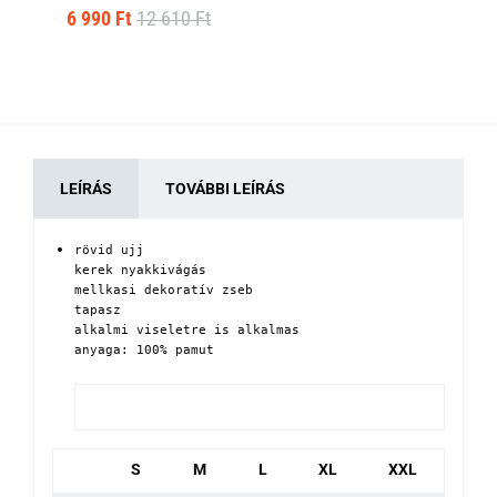
6 990 Ft
12 610 Ft
8 
LEÍRÁS
TOVÁBBI LEÍRÁS
rövid ujj

kerek nyakkivágás

mellkasi dekoratív zseb

tapasz

alkalmi viseletre is alkalmas

anyaga: 100% pamut
S
M
L
XL
XXL