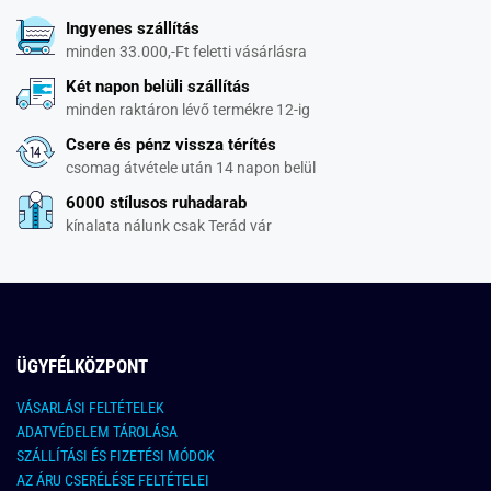
Ingyenes szállítás
minden 33.000,-Ft feletti vásárlásra
Két napon belüli szállítás
minden raktáron lévő termékre 12-ig
Csere és pénz vissza térítés
csomag átvétele után 14 napon belül
6000 stílusos ruhadarab
kínalata nálunk csak Terád vár
ÜGYFÉLKÖZPONT
VÁSARLÁSI FELTÉTELEK
ADATVÉDELEM TÁROLÁSA
SZÁLLÍTÁSI ÉS FIZETÉSI MÓDOK
AZ ÁRU CSERÉLÉSE FELTÉTELEI