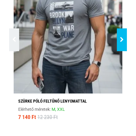
SZÜRKE PÓLÓ FELTŰNŐ LENYOMATTAL
ZÖ
Elérhető méretek:
M,
XXL
Elé
7 140 Ft
12 230 Ft
6 