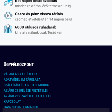
Két napon belüli szállítás
minden raktáron lévő termékre 12-ig
Csere és pénz vissza térítés
csomag átvétele után 14 napon belül
6000 stílusos ruhadarab
kínalata nálunk csak Terád vár
ÜGYFÉLKÖZPONT
VÁSARLÁSI FELTÉTELEK
ADATVÉDELEM TÁROLÁSA
SZÁLLÍTÁSI ÉS FIZETÉSI MÓDOK
AZ ÁRU CSERÉLÉSE FELTÉTELEI
AZ ÁRU VISSZAVÉTEL FELTÉTELEI
KAPCSOLAT
HASZNOS INFORMÁCIÓK