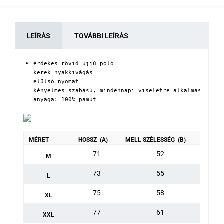
LEÍRÁS
TOVÁBBI LEÍRÁS
érdekes rövid ujjú póló

kerek nyakkivágás

elülső nyomat

kényelmes szabású, mindennapi viseletre alkalmas

anyaga: 100% pamut
MÉRET
HOSSZ (A)
MELL SZÉLESSÉG (B)
71
52
M
73
55
L
75
58
XL
77
61
XXL