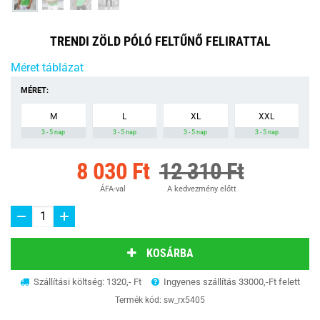
TRENDI ZÖLD PÓLÓ FELTŰNŐ FELIRATTAL
Méret táblázat
MÉRET:
M
L
XL
XXL
3 - 5 nap
3 - 5 nap
3 - 5 nap
3 - 5 nap
8 030 Ft
12 310 Ft
ÁFA-val
A kedvezmény előtt
KOSÁRBA
Szállítási költség: 1320,- Ft
Ingyenes szállítás 33000,-Ft felett
Termék kód:
sw_rx5405