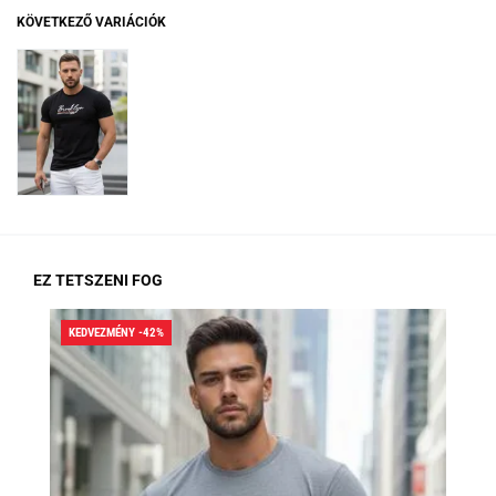
KÖVETKEZŐ VARIÁCIÓK
EZ TETSZENI FOG
KEDVEZMÉNY -42%
KED