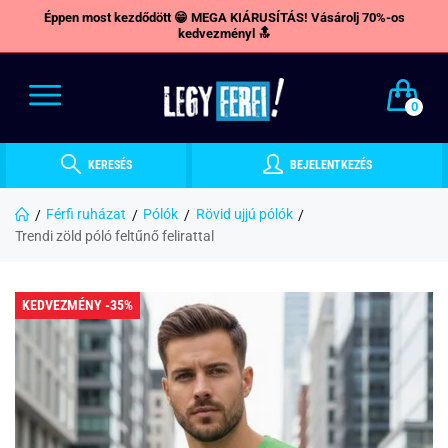
Éppen most kezdődött 😁 MEGA KIÁRUSÍTÁS! Vásárolj 70%-os
kedvezményl 🔝
0
KERESÉS
BEJELENTKEZÉS
Férfi ruházat
Pólók
Rövid ujjú pólók
Trendi zöld póló feltűnő felirattal
KEDVEZMÉNY -35%