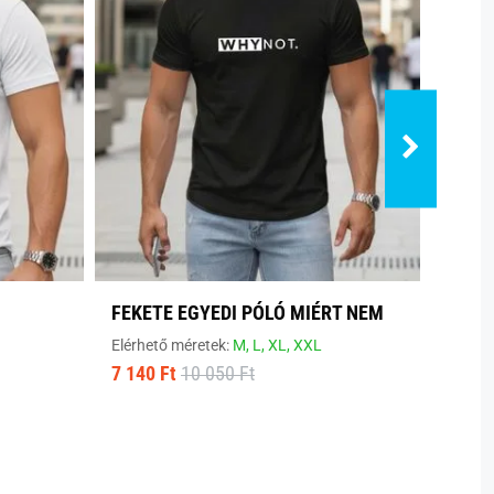
FEKETE EGYEDI PÓLÓ MIÉRT NEM
MODE
Elérhető méretek:
M,
L,
XL,
XXL
Elérhe
7 140 Ft
10 050 Ft
8 800