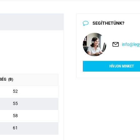
SEGÍTHETÜNK?
info@legy
HÍVJON MINKET
SÉG (B)
52
55
58
61