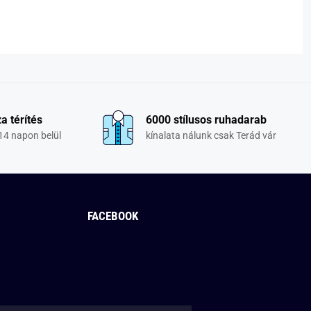
a térítés
6000 stílusos ruhadarab
14 napon belül
kínalata nálunk csak Terád vár
FACEBOOK