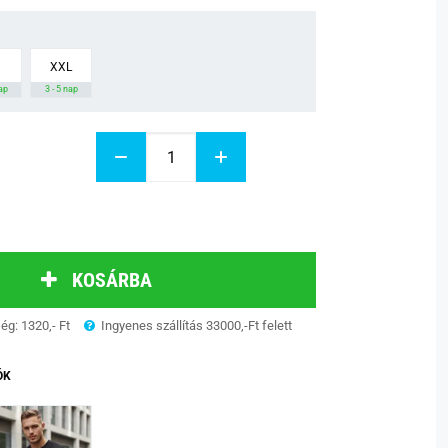
XXL
nap
3 - 5 nap
KOSÁRBA
ség: 1320,- Ft
Ingyenes szállítás 33000,-Ft felett
ÓK