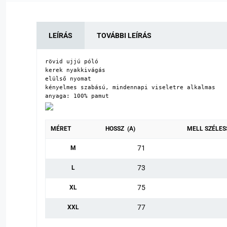
LEÍRÁS
TOVÁBBI LEÍRÁS
rövid ujjú póló

kerek nyakkivágás

elülső nyomat

kényelmes szabású, mindennapi viseletre alkalmas

anyaga: 100% pamut
MÉRET
HOSSZ (A)
MELL SZÉLES
71
M
73
L
75
XL
77
XXL