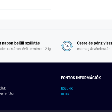
t napon belüli szállítás
Csere és pénz vissz
den raktáron lévő termékre 12-ig
csomag átvétele után 
FONTOS INFORMÁCIÓK
CÍM:
RÓLUNK
gyferfi.hu
BLOG