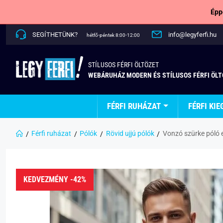
Épp
SEGÍTHETÜNK?
info@legyferfi.hu
hétfő-péntek 8:00-12:00
STÍLUSOS FÉRFI ÖLTÖZET
WEBÁRUHÁZ MODERN ÉS STÍLUSOS FÉRFI ÖL
FÉRFI RUHÁZAT
FÉRFI KIE
Férfi ruházat
Pólók
Rövid ujjú pólók
Vonzó szürke póló er
KEDVEZMÉNY -42%