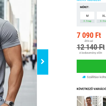
MÉRET:
M
XL
3 - 5 nap
3 - 5 
7 090 Ft
ÁFA-val
12 140 Ft
A kedvezmény előtt
Szállítási költ
KÖVETKEZŐ VARIÁCI