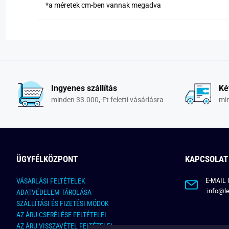
*a méretek cm-ben vannak megadva
Ingyenes szállítás
Ké
minden 33.000,-Ft feletti vásárlásra
min
ÜGYFÉLKÖZPONT
KAPCSOLAT
E-MAIL 
VÁSARLÁSI FELTÉTELEK
info@le
ADATVÉDELEM TÁROLÁSA
SZÁLLÍTÁSI ÉS FIZETÉSI MÓDOK
AZ ÁRU CSERÉLÉSE FELTÉTELEI
AZ ÁRU VISSZAVÉTEL FELTÉTELEI