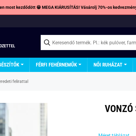
en most kezdődött 😁 MEGA KIÁRUSÍTÁS! Vásárolj 70%-os kedvezmény
TOZETTEL
GÉSZÍTŐK
FÉRFI FEHÉRNEMŰK
NŐI RUHÁZAT
edeti felirattal
VONZÓ 
Méret táblázat