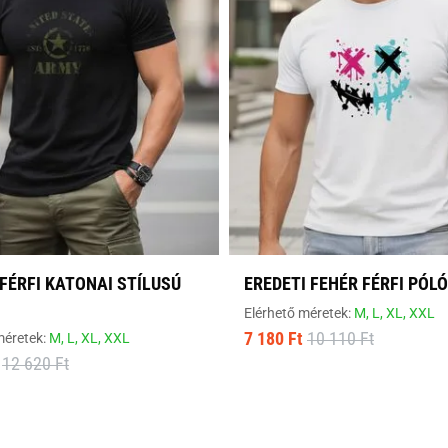
FÉRFI KATONAI STÍLUSÚ
EREDETI FEHÉR FÉRFI PÓLÓ
Elérhető méretek:
M,
L,
XL,
XXL
7 180 Ft
10 110 Ft
méretek:
M,
L,
XL,
XXL
12 620 Ft