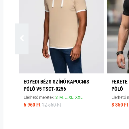
EGYEDI BÉZS SZÍNŰ KAPUCNIS
FEKETE 
PÓLÓ V5 TSCT-0256
PÓLÓ
Elérhető méretek:
S,
M,
L,
XL,
XXL
Elérhető 
6 960 Ft
12 550 Ft
8 850 Ft