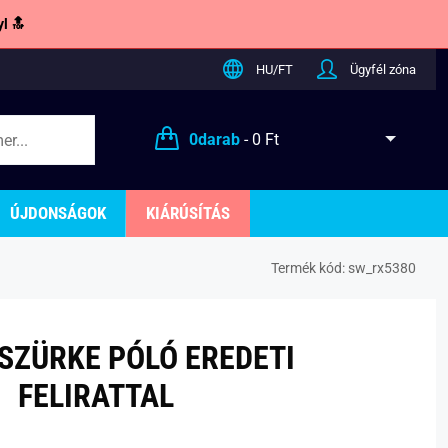
l 🔝
HU/FT
Ügyfél zóna
0
darab
-
0 Ft
ÚJDONSÁGOK
KIÁRÚSÍTÁS
Termék kód:
sw_rx5380
SZÜRKE PÓLÓ EREDETI
FELIRATTAL