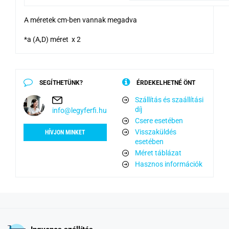
A méretek cm-ben vannak megadva
*a (A,D) méret x 2
SEGÍTHETÜNK?
ÉRDEKELHETNÉ ÖNT
Szállítás és szaállítási
díj
info@legyferfi.hu
Csere esetében
Visszaküldés
HÍVJON MINKET
esetében
Méret táblázat
Hasznos információk