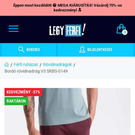
Éppen most kezdődött 😁 MEGA KIÁRUSÍTÁS! Vásárolj 70%-os
kedvezményl 🔝
0
KERESÉS
BEJELENTKEZÉS
Férfi ruházat
Rövidnadrágok
Bordó rövidnadrág V3 SRBS-0149
KEDVEZMÉNY -57%
RAKTÁRON