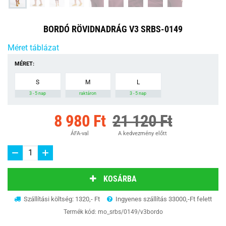
BORDÓ RÖVIDNADRÁG V3 SRBS-0149
Méret táblázat
MÉRET:
S
M
L
3 - 5 nap
raktáron
3 - 5 nap
8 980 Ft
21 120 Ft
ÁFA-val
A kedvezmény előtt
KOSÁRBA
Szállítási költség: 1320,- Ft
Ingyenes szállítás 33000,-Ft felett
Termék kód:
mo_srbs/0149/v3bordo