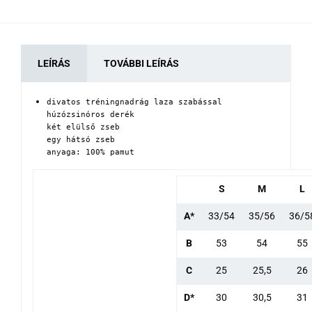
LEÍRÁS
TOVÁBBI LEÍRÁS
divatos tréningnadrág laza szabással

húzózsinóros derék

két elülső zseb 

egy hátsó zseb

anyaga: 100% pamut
S
M
L
A*
33/54
35/56
36/5
B
53
54
55
C
25
25,5
26
D*
30
30,5
31