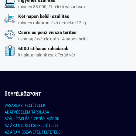
Ingyenes szállítás
minden 33.000,-Ft feletti vásárlásra
Két napon belüli szállítás
minden raktáron lévő termékre 12-ig
Csere és pénz vissza térítés
csomag átvétele után 14 napon belül
6000 stílusos ruhadarab
kínalata nálunk csak Terád vár
ÜGYFÉLKÖZPONT
VÁSARLÁSI FELTÉTELEK
ADATVÉDELEM TÁROLÁSA
SZÁLLÍTÁSI ÉS FIZETÉSI MÓDOK
AZ ÁRU CSERÉLÉSE FELTÉTELEI
AZ ÁRU VISSZAVÉTEL FELTÉTELEI