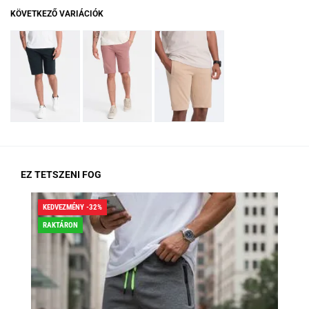
KÖVETKEZŐ VARIÁCIÓK
EZ TETSZENI FOG
KEDVEZMÉNY -32%
KED
RAKTÁRON
RA