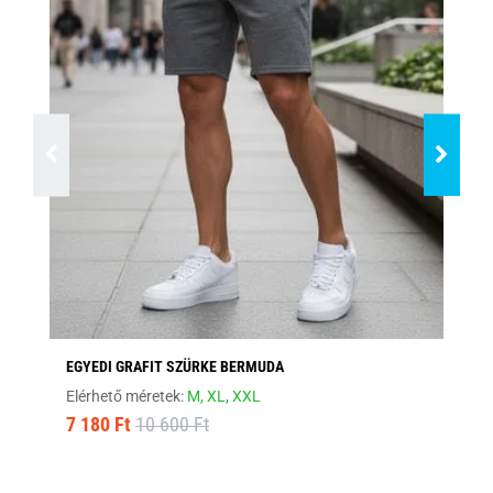
EGYEDI GRAFIT SZÜRKE BERMUDA
EG
Elérhető méretek:
M,
XL,
XXL
Elé
7 180 Ft
10 600 Ft
7 