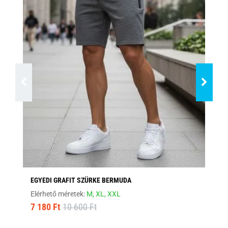
EGYEDI GRAFIT SZÜRKE BERMUDA
EG
Elérhető méretek:
M,
XL,
XXL
Elé
7 180 Ft
10 600 Ft
7 