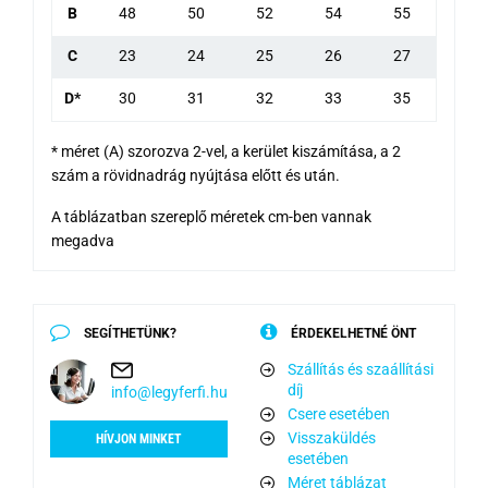
B
48
50
52
54
55
C
23
24
25
26
27
D*
30
31
32
33
35
* méret (A) szorozva 2-vel, a kerület kiszámítása, a 2
szám a rövidnadrág nyújtása előtt és után.
A táblázatban szereplő méretek cm-ben vannak
megadva
SEGÍTHETÜNK?
ÉRDEKELHETNÉ ÖNT
Szállítás és szaállítási
díj
info@legyferfi.hu
Csere esetében
Visszaküldés
HÍVJON MINKET
esetében
Méret táblázat