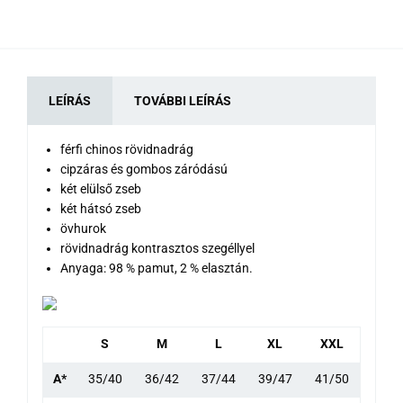
LEÍRÁS
TOVÁBBI LEÍRÁS
férfi chinos rövidnadrág
cipzáras és gombos záródású
két elülső zseb
két hátsó zseb
övhurok
rövidnadrág kontrasztos szegéllyel
Anyaga: 98 % pamut, 2 % elasztán.
S
M
L
XL
XXL
A*
35/40
36/42
37/44
39/47
41/50