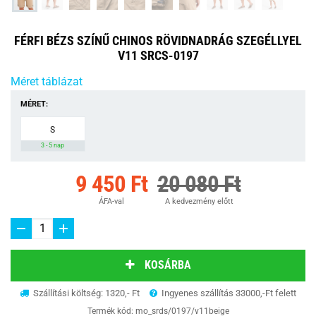
FÉRFI BÉZS SZÍNŰ CHINOS RÖVIDNADRÁG SZEGÉLLYEL
V11 SRCS-0197
Méret táblázat
MÉRET:
S
3 - 5 nap
9 450 Ft
20 080 Ft
ÁFA-val
A kedvezmény előtt
KOSÁRBA
Szállítási költség: 1320,- Ft
Ingyenes szállítás 33000,-Ft felett
Termék kód:
mo_srds/0197/v11beige