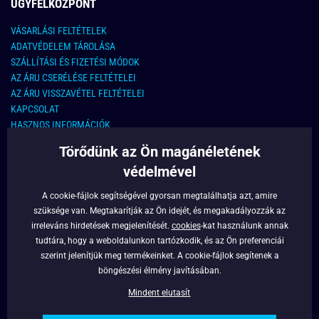
ÜGYFÉLKÖZPONT
VÁSARLÁSI FELTÉTELEK
ADATVÉDELEM TÁROLÁSA
SZÁLLÍTÁSI ÉS FIZETÉSI MÓDOK
AZ ÁRU CSERÉLÉSE FELTÉTELEI
AZ ÁRU VISSZAVÉTEL FELTÉTELEI
KAPCSOLAT
HASZNOS INFORMÁCIÓK
Törődünk az Ön magánéletének
KAPCSOLAT
védelmével
E-MAIL CÍM:
info@legyferfi.hu
A cookie-fájlok segítségével gyorsan megtalálhatja azt, amire
szüksége van. Megtakarítják az Ön idejét, és megakadályozzák az
FONTOS INFORMÁCIÓK
irreleváns hirdetések megjelenítését.
cookies
-kat használunk annak
tudtára, hogy a weboldalunkon tartózkodik, és az Ön preferenciái
RÓLUNK
szerint jelenítjük meg termékeinket. A cookie-fájlok segítenek a
BLOG
böngészési élmény javításában.
FACEBOOK
Mindent elutasít