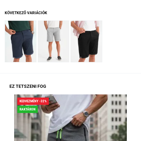
KÖVETKEZŐ VARIÁCIÓK
EZ TETSZENI FOG
KEDVEZMÉNY -32%
KED
RAKTÁRON
RA