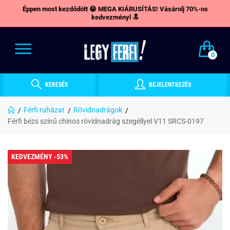
Éppen most kezdődött 😁 MEGA KIÁRUSÍTÁS! Vásárolj 70%-os
kedvezményl 🔝
0
KERESÉS
BEJELENTKEZÉS
Férfi ruházat
Rövidnadrágok
Férfi bézs színű chinos rövidnadrág szegéllyel V11 SRCS-0197
KEDVEZMÉNY -53%