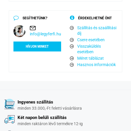
SEGÍTHETÜNK?
ÉRDEKELHETNÉ ÖNT
Szállítás és szaállítási
díj
info@legyferfi.hu
Csere esetében
Visszaküldés
HÍVJON MINKET
esetében
Méret táblázat
Hasznos információk
Ingyenes szállítás
minden 33.000,-Ft feletti vásárlásra
Két napon belüli szállítás
minden raktáron lévő termékre 12-ig