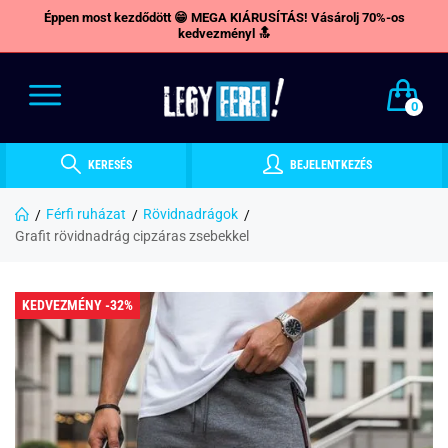
Éppen most kezdődött 😁 MEGA KIÁRUSÍTÁS! Vásárolj 70%-os
kedvezményl 🔝
0
KERESÉS
BEJELENTKEZÉS
Férfi ruházat
Rövidnadrágok
Grafit rövidnadrág cipzáras zsebekkel
KEDVEZMÉNY -32%