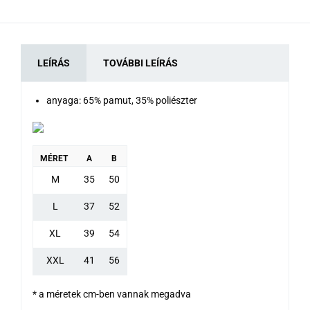
LEÍRÁS
TOVÁBBI LEÍRÁS
anyaga: 65% pamut, 35% poliészter
MÉRET
A
B
M
35
50
L
37
52
XL
39
54
XXL
41
56
* a méretek cm-ben vannak megadva