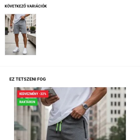
KÖVETKEZŐ VARIÁCIÓK
EZ TETSZENI FOG
KEDVEZMÉNY -32%
KED
RAKTÁRON
RA