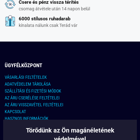
Csere és pénz vissza térítés
csomag átvétele után 14 napon belül
6000 stílusos ruhadarab
kínalata nálunk csak Terád vár
ÜGYFÉLKÖZPONT
VÁSARLÁSI FELTÉTELEK
ADATVÉDELEM TÁROLÁSA
SZÁLLÍTÁSI ÉS FIZETÉSI MÓDOK
AZ ÁRU CSERÉLÉSE FELTÉTELEI
AZ ÁRU VISSZAVÉTEL FELTÉTELEI
KAPCSOLAT
HASZNOS INFORMÁCIÓK
Törődünk az Ön magánéletének
KAPCSOLAT
védelmével