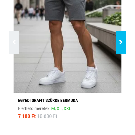
EGYEDI GRAFIT SZÜRKE BERMUDA
EG
Elérhető méretek:
M,
XL,
XXL
Elé
7 180 Ft
10 600 Ft
7 