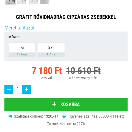
GRAFIT RÖVIDNADRÁG CIPZÁRAS ZSEBEKKEL
Méret táblázat
MÉRET:
M
XXL
3 - 5 nap
3 - 5 nap
7 180 Ft
10 610 Ft
ÁFA-val
A kedvezmény előtt
KOSÁRBA
Szállítási költség: 1320,- Ft
Ingyenes szállítás 33000,-Ft felett
Termék kód:
sw_sx2276