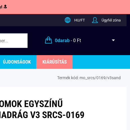
l 🔝
HU/FT
Ügyfél zóna
0
darab
-
0 Ft
ÚJDONSÁGOK
KIÁRÚSÍTÁS
Termék kód:
mo_srcs/0169/v3sand
OMOK EGYSZÍNŰ
ADRÁG V3 SRCS-0169