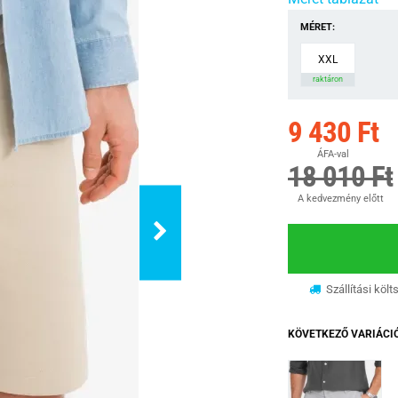
MÉRET:
XXL
raktáron
9 430 Ft
ÁFA-val
18 010 Ft
A kedvezmény előtt
Szállítási költ
KÖVETKEZŐ VARIÁCI