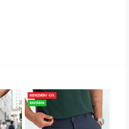
KEDVEZMÉNY -53%
KEDVEZ
RAKTÁRON