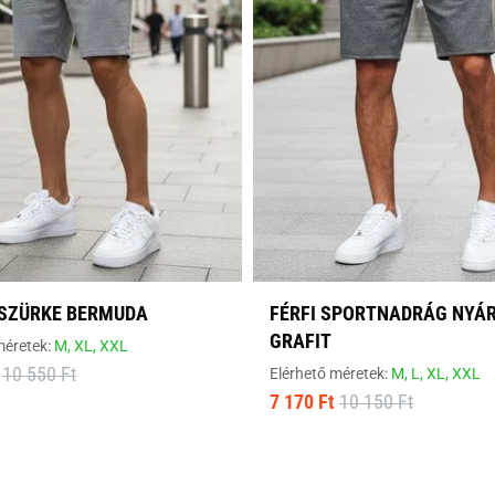
 SZÜRKE BERMUDA
FÉRFI SPORTNADRÁG NYÁ
GRAFIT
méretek:
M,
XL,
XXL
10 550 Ft
Elérhető méretek:
M,
L,
XL,
XXL
7 170 Ft
10 150 Ft