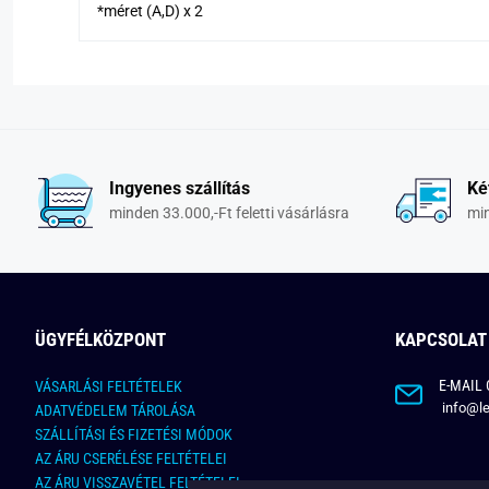
*méret (A,D) x 2
Ingyenes szállítás
Ké
minden 33.000,-Ft feletti vásárlásra
min
ÜGYFÉLKÖZPONT
KAPCSOLAT
E-MAIL 
VÁSARLÁSI FELTÉTELEK
info@le
ADATVÉDELEM TÁROLÁSA
SZÁLLÍTÁSI ÉS FIZETÉSI MÓDOK
AZ ÁRU CSERÉLÉSE FELTÉTELEI
AZ ÁRU VISSZAVÉTEL FELTÉTELEI