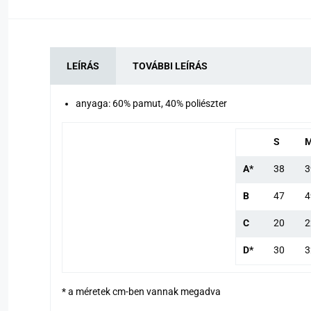
LEÍRÁS
TOVÁBBI LEÍRÁS
anyaga: 60% pamut, 40% poliészter
S
A*
38
3
B
47
4
C
20
2
D*
30
3
* a méretek cm-ben vannak megadva