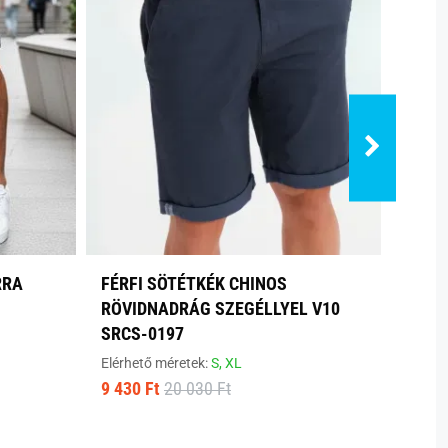
RRA
FÉRFI SÖTÉTKÉK CHINOS
SZÜR
RÖVIDNADRÁG SZEGÉLLYEL V10
FÉRF
SRCS-0197
Elérhe
7 100
Elérhető méretek:
S,
XL
9 430 Ft
20 030 Ft