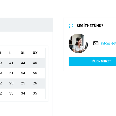
SEGÍTHETÜNK?
info@legy
M
L
XL
XXL
HÍVJON MINKET
9
41
44
46
9
51
54
56
2
23
25
26
2
33
34
35