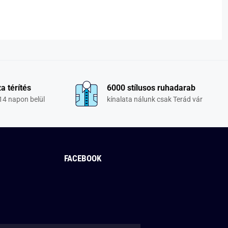
a térítés
6000 stílusos ruhadarab
14 napon belül
kínalata nálunk csak Terád vár
FACEBOOK