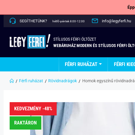
Épp
SEGÍTHETÜNK?
info@legyferfi.hu
hétfő-péntek 8:00-12:00
STÍLUSOS FÉRFI ÖLTÖZET
WEBÁRUHÁZ MODERN ÉS STÍLUSOS FÉRFI ÖL
FÉRFI RUHÁZAT
FÉRFI KIE
Férfi ruházat
Rövidnadrágok
Homok egyszínű rövidnadr
KEDVEZMÉNY -48%
RAKTÁRON