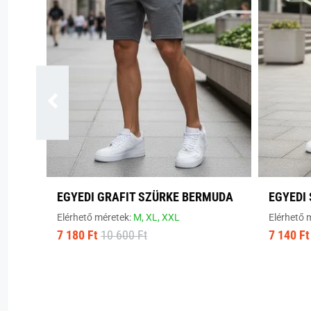
EGYEDI GRAFIT SZÜRKE BERMUDA
EGYEDI
Elérhető méretek:
M,
XL,
XXL
Elérhető 
7 180 Ft
10 600 Ft
7 140 Ft