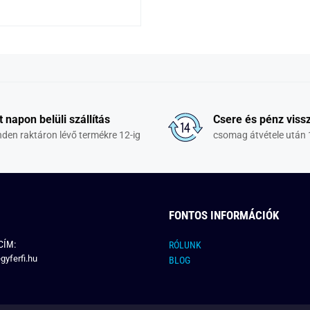
t napon belüli szállítás
Csere és pénz vissz
den raktáron lévő termékre 12-ig
csomag átvétele után 
FONTOS INFORMÁCIÓK
CÍM:
RÓLUNK
gyferfi.hu
BLOG