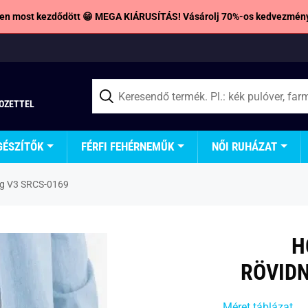
en most kezdődött 😁 MEGA KIÁRUSÍTÁS! Vásárolj 70%-os kedvezmény
TOZETTEL
GÉSZÍTŐK
FÉRFI FEHÉRNEMŰK
NŐI RUHÁZAT
ág V3 SRCS-0169
H
RÖVIDN
Méret táblázat