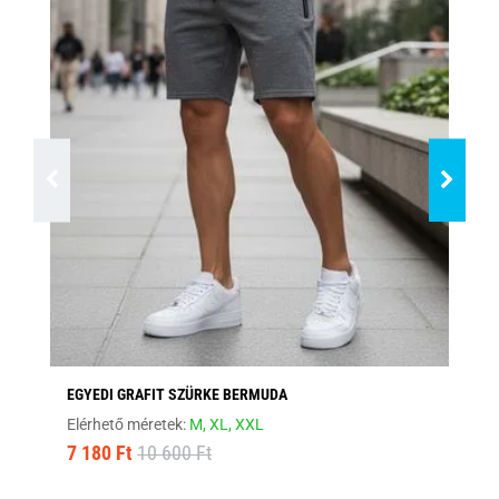
EGYEDI GRAFIT SZÜRKE BERMUDA
EG
Elérhető méretek:
M,
XL,
XXL
Elé
7 180 Ft
10 600 Ft
7 