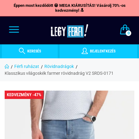
Éppen most kezdődött 😁 MEGA KIÁRUSÍTÁS! Vásárolj 70%-os
kedvezményl 🔝
0
KERESÉS
BEJELENTKEZÉS
Férfi ruházat
Rövidnadrágok
Klasszikus világoskék farmer rövidnadrág V2 SRDS-0171
KEDVEZMÉNY -47%