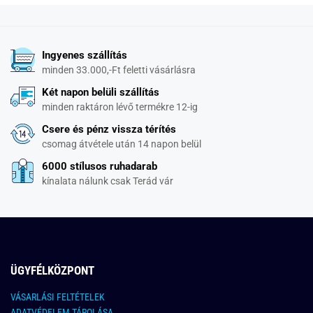
Ingyenes szállítás
minden 33.000,-Ft feletti vásárlásra
Két napon belüli szállítás
minden raktáron lévő termékre 12-ig
Csere és pénz vissza térítés
csomag átvétele után 14 napon belül
6000 stílusos ruhadarab
kínalata nálunk csak Terád vár
ÜGYFÉLKÖZPONT
VÁSARLÁSI FELTÉTELEK
ADATVÉDELEM TÁROLÁSA