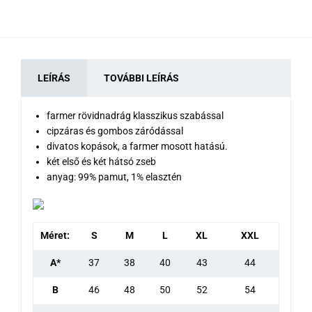
LEÍRÁS
TOVÁBBI LEÍRÁS
farmer rövidnadrág klasszikus szabással
cipzáras és gombos záródással
divatos kopások, a farmer mosott hatású.
két első és két hátsó zseb
anyag: 99% pamut, 1% elasztén
Méret:
S
M
L
XL
XXL
A*
37
38
40
43
44
B
46
48
50
52
54