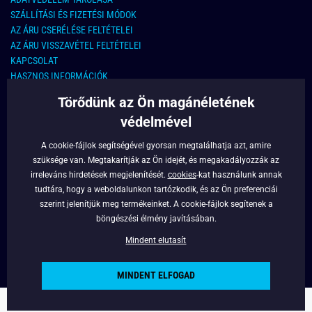
SZÁLLÍTÁSI ÉS FIZETÉSI MÓDOK
AZ ÁRU CSERÉLÉSE FELTÉTELEI
AZ ÁRU VISSZAVÉTEL FELTÉTELEI
KAPCSOLAT
HASZNOS INFORMÁCIÓK
Törődünk az Ön magánéletének
KAPCSOLAT
védelmével
E-MAIL CÍM:
info@legyferfi.hu
A cookie-fájlok segítségével gyorsan megtalálhatja azt, amire
szüksége van. Megtakarítják az Ön idejét, és megakadályozzák az
FONTOS INFORMÁCIÓK
irreleváns hirdetések megjelenítését.
cookies
-kat használunk annak
tudtára, hogy a weboldalunkon tartózkodik, és az Ön preferenciái
RÓLUNK
szerint jelenítjük meg termékeinket. A cookie-fájlok segítenek a
BLOG
böngészési élmény javításában.
FACEBOOK
Mindent elutasít
MINDENT ELFOGAD
Copyright © 2022 - Legyferfi.hu