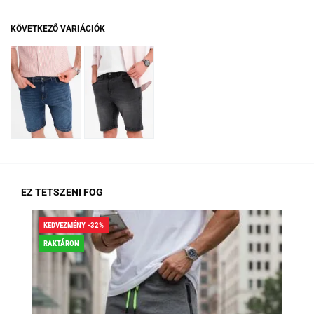
KÖVETKEZŐ VARIÁCIÓK
EZ TETSZENI FOG
KEDVEZMÉNY -32%
KED
RAKTÁRON
RA