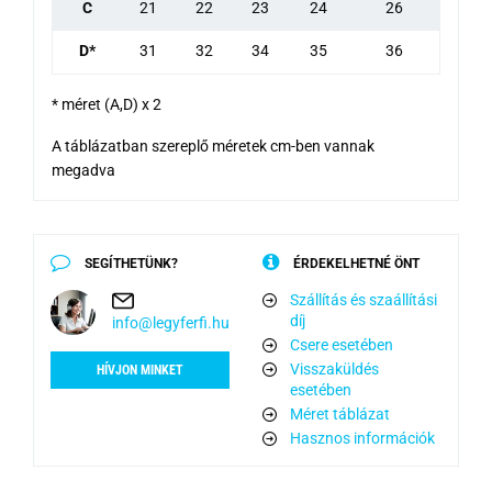
C
21
22
23
24
26
D*
31
32
34
35
36
* méret (A,D) x 2
A táblázatban szereplő méretek cm-ben vannak
megadva
SEGÍTHETÜNK?
ÉRDEKELHETNÉ ÖNT
Szállítás és szaállítási
díj
info@legyferfi.hu
Csere esetében
Visszaküldés
HÍVJON MINKET
esetében
Méret táblázat
Hasznos információk