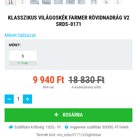
KLASSZIKUS VILÁGOSKÉK FARMER RÖVIDNADRÁG V2
SRDS-0171
Méret táblázat
MÉRET:
S
3 - 5 nap
9 940 Ft
18 830 Ft
ÁFA-val
A kedvezmény előtt
KOSÁRBA
Szállítási költség: 1320,- Ft
Ingyenes szállítás 33000,-Ft felett
Termék kód:
mo_srds/0171/v2lightblue