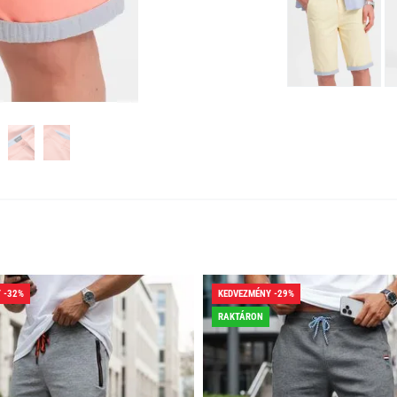
 -32%
KEDVEZMÉNY -29%
RAKTÁRON