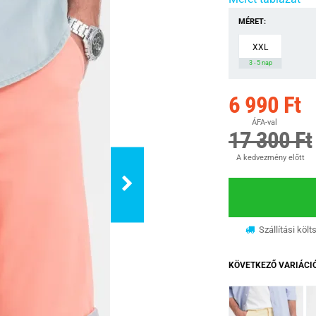
MÉRET:
XXL
3 - 5 nap
6 990 Ft
ÁFA-val
17 300 Ft
A kedvezmény előtt
Szállítási költ
KÖVETKEZŐ VARIÁCI