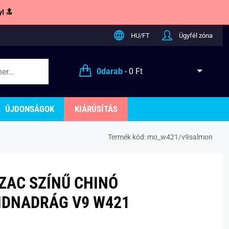
l 🔝
HU/FT
Ügyfél zóna
0
darab
-
0 Ft
ÚJDONSÁGOK
KIÁRÚSÍTÁS
Termék kód:
mo_w421/v9salmon
ZAC SZÍNŰ CHINÓ
IDNADRÁG V9 W421