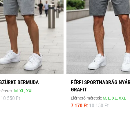
 SZÜRKE BERMUDA
FÉRFI SPORTNADRÁG NYÁ
GRAFIT
méretek:
M,
XL,
XXL
10 550 Ft
Elérhető méretek:
M,
L,
XL,
XXL
7 170 Ft
10 150 Ft