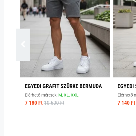
EGYEDI GRAFIT SZÜRKE BERMUDA
EGYEDI
Elérhető méretek:
M,
XL,
XXL
Elérhető 
7 180 Ft
10 600 Ft
7 140 Ft