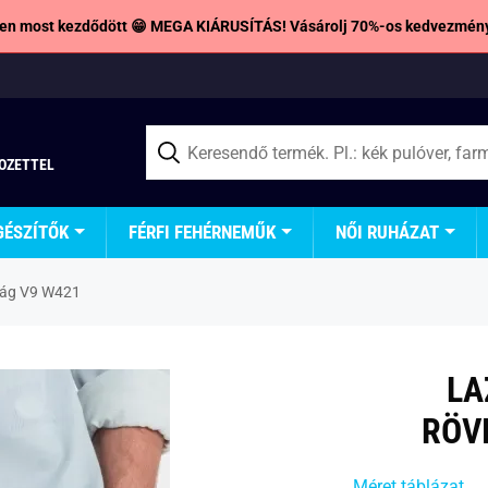
en most kezdődött 😁 MEGA KIÁRUSÍTÁS! Vásárolj 70%-os kedvezmény
TOZETTEL
GÉSZÍTŐK
FÉRFI FEHÉRNEMŰK
NŐI RUHÁZAT
rág V9 W421
LA
RÖV
Méret táblázat