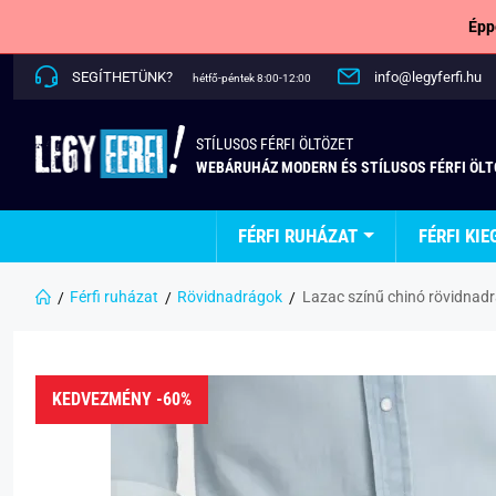
Épp
SEGÍTHETÜNK?
info@legyferfi.hu
hétfő-péntek 8:00-12:00
STÍLUSOS FÉRFI ÖLTÖZET
WEBÁRUHÁZ MODERN ÉS STÍLUSOS FÉRFI ÖL
FÉRFI RUHÁZAT
FÉRFI KIE
Férfi ruházat
Rövidnadrágok
Lazac színű chinó rövidnad
KEDVEZMÉNY -60%