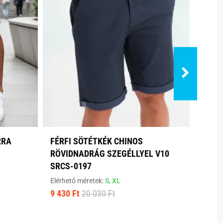
RRA
FÉRFI SÖTÉTKÉK CHINOS
SZÜR
RÖVIDNADRÁG SZEGÉLLYEL V10
FÉRF
SRCS-0197
Elérhe
7 100
Elérhető méretek:
S,
XL
9 430 Ft
20 030 Ft