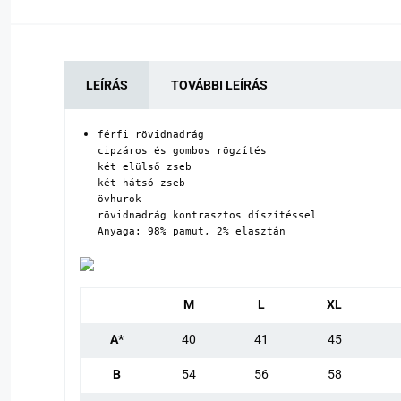
LEÍRÁS
TOVÁBBI LEÍRÁS
férfi rövidnadrág

cipzáros és gombos rögzítés

két elülső zseb

két hátsó zseb

övhurok

rövidnadrág kontrasztos díszítéssel

Anyaga: 98% pamut, 2% elasztán
M
L
XL
A*
40
41
45
B
54
56
58