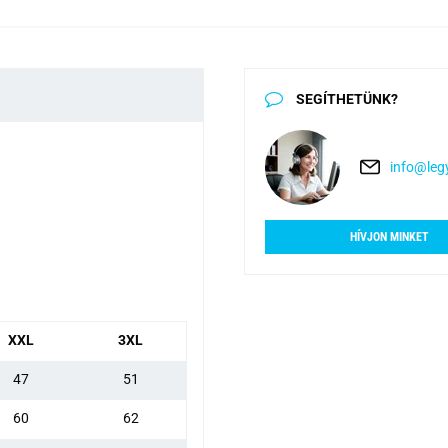
SEGÍTHETÜNK?
info@legy
HÍVJON MINKET
XXL
3XL
47
51
60
62