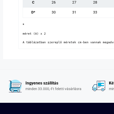
C
26
27
28
D*
30
31
33
*
méret (A) x 2

A táblázatban szereplő méretek cm-ben vannak megadv
Ingyenes szállítás
Ké
minden 33.000,-Ft feletti vásárlásra
min