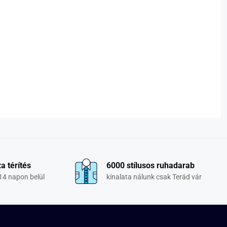
a térítés
6000 stílusos ruhadarab
14 napon belül
kínalata nálunk csak Terád vár