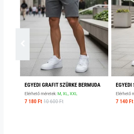
EGYEDI GRAFIT SZÜRKE BERMUDA
EGYEDI
Elérhető méretek:
M,
XL,
XXL
Elérhető 
7 180 Ft
10 600 Ft
7 140 Ft