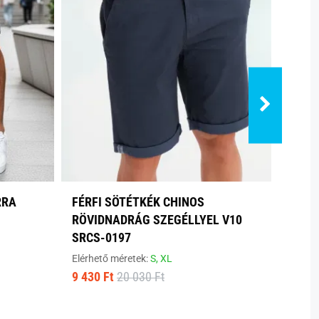
RRA
FÉRFI SÖTÉTKÉK CHINOS
SZÜR
RÖVIDNADRÁG SZEGÉLLYEL V10
FÉRF
SRCS-0197
Elérhe
7 100
Elérhető méretek:
S,
XL
9 430 Ft
20 030 Ft