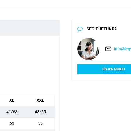
SEGÍTHETÜNK?
info@legy
HÍVJON MINKET
XL
XXL
41/63
43/65
53
55