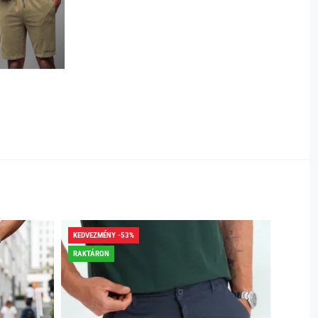
KEDVEZMÉNY -53%
KEDVEZ
RAKTÁRON