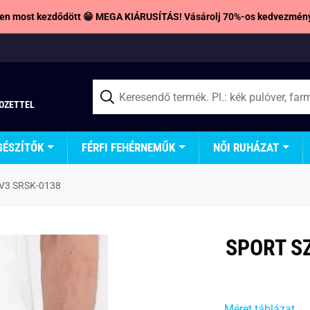
en most kezdődött 😁 MEGA KIÁRUSÍTÁS! Vásárolj 70%-os kedvezmény
TOZETTEL
GÉSZÍTŐK
FÉRFI FEHÉRNEMŰK
NŐI RUHÁZAT
 V3 SRSK-0138
SPORT S
Méret táblázat