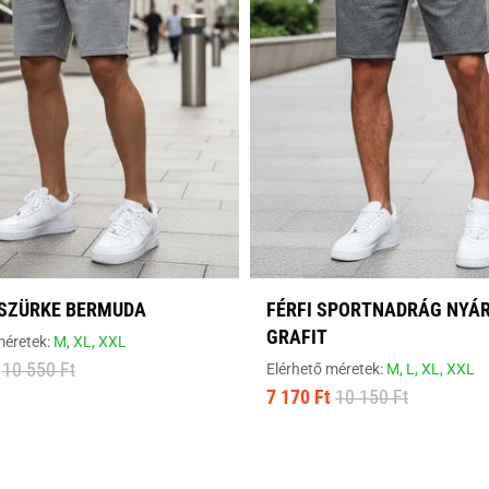
 SZÜRKE BERMUDA
FÉRFI SPORTNADRÁG NYÁ
GRAFIT
méretek:
M,
XL,
XXL
10 550 Ft
Elérhető méretek:
M,
L,
XL,
XXL
7 170 Ft
10 150 Ft