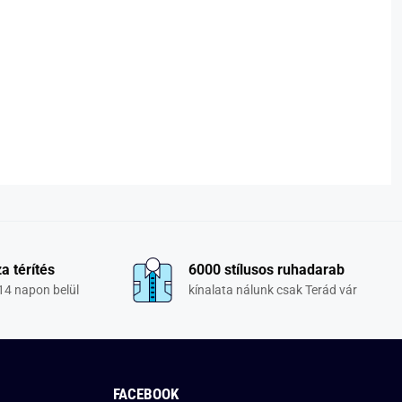
a térítés
6000 stílusos ruhadarab
14 napon belül
kínalata nálunk csak Terád vár
FACEBOOK