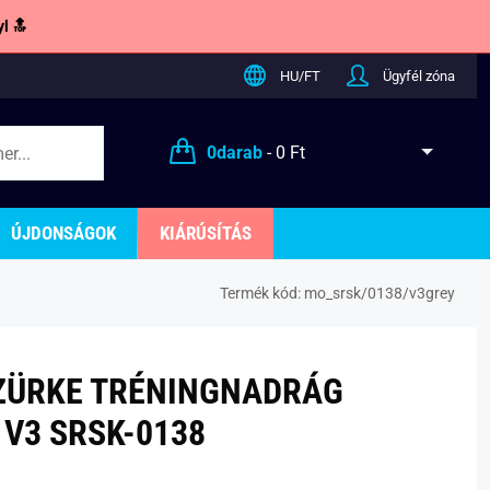
l 🔝
HU/FT
Ügyfél zóna
0
darab
-
0 Ft
ÚJDONSÁGOK
KIÁRÚSÍTÁS
Termék kód:
mo_srsk/0138/v3grey
ZÜRKE TRÉNINGNADRÁG
V3 SRSK-0138