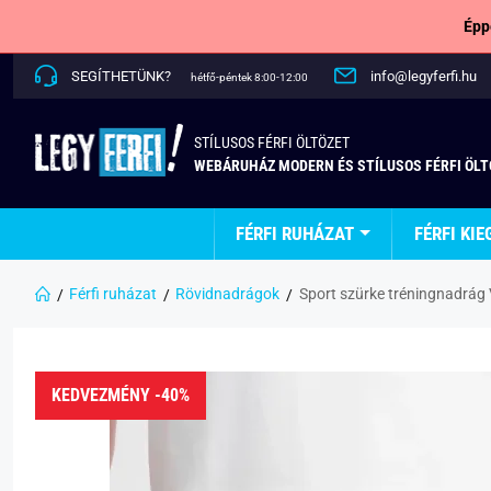
Épp
SEGÍTHETÜNK?
info@legyferfi.hu
hétfő-péntek 8:00-12:00
STÍLUSOS FÉRFI ÖLTÖZET
WEBÁRUHÁZ MODERN ÉS STÍLUSOS FÉRFI ÖL
FÉRFI RUHÁZAT
FÉRFI KIE
Férfi ruházat
Rövidnadrágok
Sport szürke tréningnadrág
KEDVEZMÉNY -40%