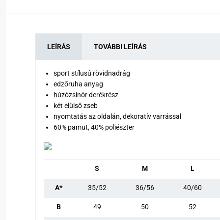
LEÍRÁS
TOVÁBBI LEÍRÁS
sport stílusú rövidnadrág
edzőruha anyag
húzózsinór derékrész
két elülső zseb
nyomtatás az oldalán, dekoratív varrással
60% pamut, 40% poliészter
S
M
L
A*
35/52
36/56
40/60
B
49
50
52