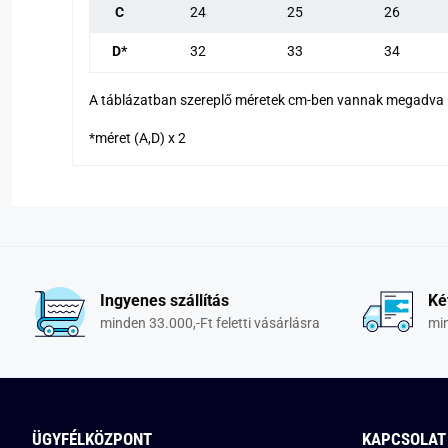
C
24
25
26
D*
32
33
34
A táblázatban szereplő méretek cm-ben vannak megadva
*méret (A,D) x 2
Ingyenes szállítás
Ké
minden 33.000,-Ft feletti vásárlásra
min
ÜGYFÉLKÖZPONT
KAPCSOLAT