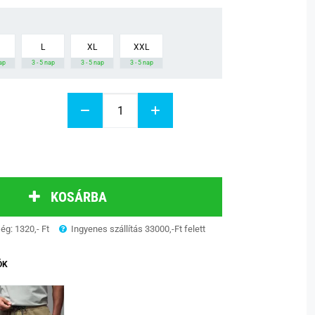
L
XL
XXL
nap
3 - 5 nap
3 - 5 nap
3 - 5 nap
KOSÁRBA
ség: 1320,- Ft
Ingyenes szállítás 33000,-Ft felett
ÓK