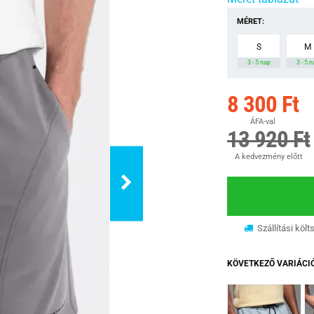
MÉRET:
S
M
3 - 5 nap
3 - 5 
8 300 Ft
ÁFA-val
13 920 Ft
A kedvezmény előtt
Szállítási költ
KÖVETKEZŐ VARIÁCI