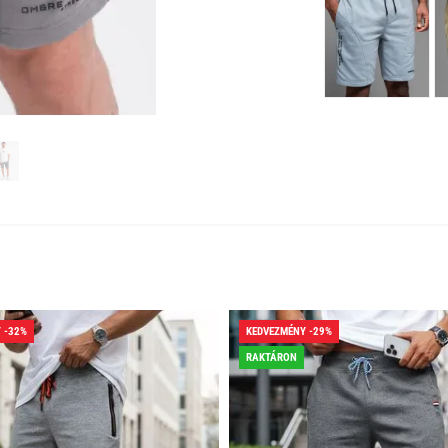
 -32%
KEDVEZMÉNY -29%
RAKTÁRON