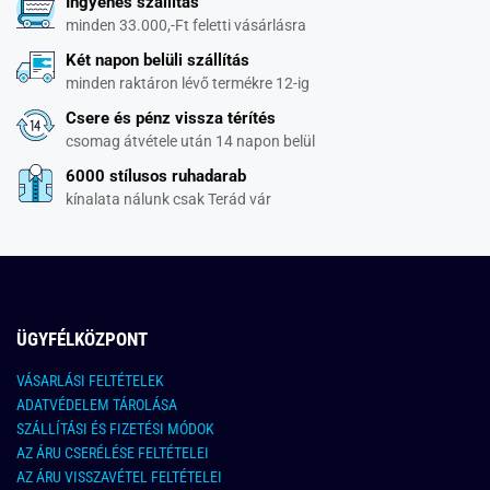
Ingyenes szállítás
minden 33.000,-Ft feletti vásárlásra
Két napon belüli szállítás
minden raktáron lévő termékre 12-ig
Csere és pénz vissza térítés
csomag átvétele után 14 napon belül
6000 stílusos ruhadarab
kínalata nálunk csak Terád vár
ÜGYFÉLKÖZPONT
VÁSARLÁSI FELTÉTELEK
ADATVÉDELEM TÁROLÁSA
SZÁLLÍTÁSI ÉS FIZETÉSI MÓDOK
AZ ÁRU CSERÉLÉSE FELTÉTELEI
AZ ÁRU VISSZAVÉTEL FELTÉTELEI