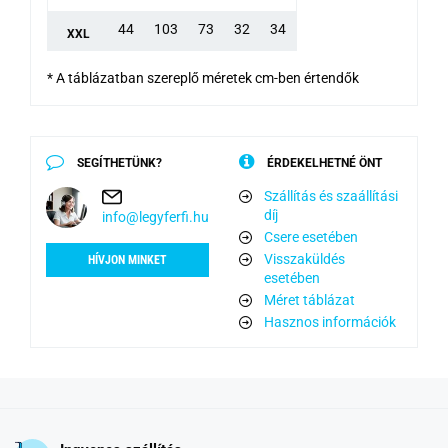
44
103
73
32
34
XXL
* A táblázatban szereplő méretek cm-ben értendők
SEGÍTHETÜNK?
ÉRDEKELHETNÉ ÖNT
Szállítás és szaállítási
díj
info@legyferfi.hu
Csere esetében
Visszaküldés
HÍVJON MINKET
esetében
Méret táblázat
Hasznos információk