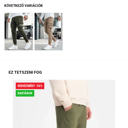
KÖVETKEZŐ VARIÁCIÓK
EZ TETSZENI FOG
KEDVEZMÉNY -56%
KED
RAKTÁRON
RA