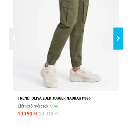
TRENDI OLIVA ZÖLD JOGGER NADRÁG P886
ST
Elérhető méretek:
S,
M
Elé
10 190 Ft
23 010 Ft
10