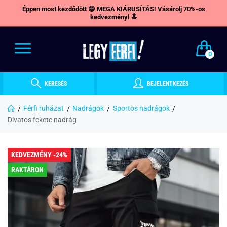
Éppen most kezdődött 😁 MEGA KIÁRUSÍTÁS! Vásárolj 70%-os
kedvezményl 🔝
0
KERESÉS
BEJELENTKEZÉS
Férfi ruházat
Nadrágok
Sportos nadrágok
Divatos fekete nadrág
KEDVEZMÉNY -24%
RAKTÁRON