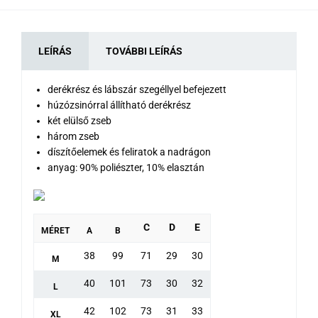
LEÍRÁS
TOVÁBBI LEÍRÁS
derékrész és lábszár szegéllyel befejezett
húzózsinórral állítható derékrész
két elülső zseb
három zseb
díszítőelemek és feliratok a nadrágon
anyag: 90% poliészter, 10% elasztán
C
D
E
MÉRET
A
B
38
99
71
29
30
M
40
101
73
30
32
L
42
102
73
31
33
XL