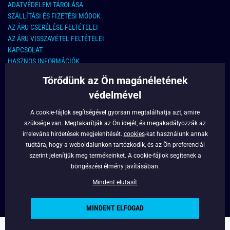
ADATVÉDELEM TÁROLÁSA
SZÁLLÍTÁSI ÉS FIZETÉSI MÓDOK
AZ ÁRU CSERÉLÉSE FELTÉTELEI
AZ ÁRU VISSZAVÉTEL FELTÉTELEI
KAPCSOLAT
HASZNOS INFORMÁCIÓK
Törődünk az Ön magánéletének
KAPCSOLAT
védelmével
E-MAIL CÍM:
info@legyferfi.hu
A cookie-fájlok segítségével gyorsan megtalálhatja azt, amire
szüksége van. Megtakarítják az Ön idejét, és megakadályozzák az
FONTOS INFORMÁCIÓK
irreleváns hirdetések megjelenítését.
cookies
-kat használunk annak
tudtára, hogy a weboldalunkon tartózkodik, és az Ön preferenciái
RÓLUNK
szerint jelenítjük meg termékeinket. A cookie-fájlok segítenek a
BLOG
böngészési élmény javításában.
FACEBOOK
Mindent elutasít
MINDENT ELFOGAD
Copyright © 2022 - Legyferfi.hu