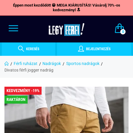
Éppen most kezdődött 😁 MEGA KIÁRUSÍTÁS! Vásárolj 70%-os
kedvezményl 🔝
0
KERESÉS
BEJELENTKEZÉS
Férfi ruházat
Nadrágok
Sportos nadrágok
Divatos férfi jogger nadrág
KEDVEZMÉNY -19%
RAKTÁRON