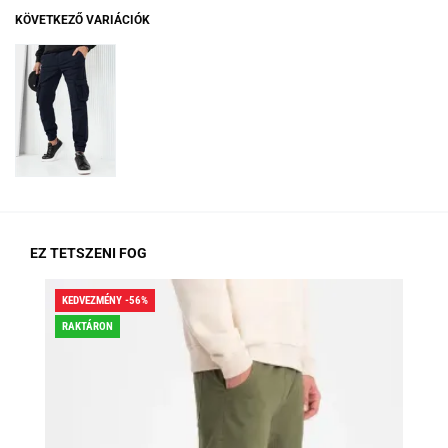
KÖVETKEZŐ VARIÁCIÓK
EZ TETSZENI FOG
KEDVEZMÉNY -56%
KED
RAKTÁRON
RA