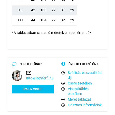
L
40
102
77
30
28
XL
42
103
77
31
29
XXL
44
104
77
32
29
*A táblázatban szereplő méretek cm-ben értendők.
SEGÍTHETÜNK?
ÉRDEKELHETNÉ ÖNT
Szállítás és szaállítási
díj
info@legyferfi.hu
Csere esetében
Visszaküldés
HÍVJON MINKET
esetében
Méret táblázat
Hasznos információk