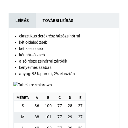
LEÍRÁS
TOVÁBBI LEÍRÁS
elasztikus derékrész húzózsinórral
két oldalsó zseb
két zseb zseb
két hátsó zseb
alsó része zsinórral záródik
kényelmes szabás
anyag: 98% pamut, 2% elasztán
MÉRET:
A
B
C
D
E
S
36
100
77
28
27
M
38
101
77
29
27