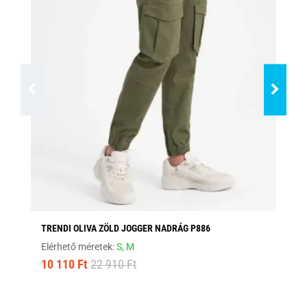
TRENDI OLIVA ZÖLD JOGGER NADRÁG P886
ST
Elérhető méretek:
S,
M
Elé
10 110 Ft
22 910 Ft
10