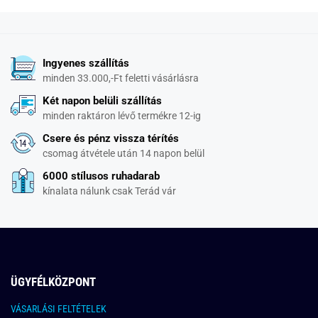
Ingyenes szállítás
minden 33.000,-Ft feletti vásárlásra
Két napon belüli szállítás
minden raktáron lévő termékre 12-ig
Csere és pénz vissza térítés
csomag átvétele után 14 napon belül
6000 stílusos ruhadarab
kínalata nálunk csak Terád vár
ÜGYFÉLKÖZPONT
VÁSARLÁSI FELTÉTELEK